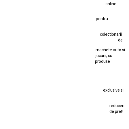
Fiat Stilo Abarth 2.4 20V
online
Figurină Soldat WW2
Hot Wheels Elite Ferrari FXX
pentru
Hot Wheels Team Transport
Jucarie Colectie
Jucarie Comunista
colectionarii
Jucarie Cu Cheie
Jucarie Tabla
Jucarie Veche
de
Kyosho Nissan GT-R
Lamborghini
Le Mans
Locomotiva Cu Abur
machete auto si
Macheta Auto Ferrari SF90 XX Stradale
jucarii, cu
produse
Macheta BMW M1
Macheta BMW M3
Macheta Chevrolet Chevelle
Macheta Chevrolet Corvette
Macheta Dacia 1310 L
Macheta Ford Thunderbird
exclusive si
Macheta Ford Transit
Macheta Jaguar D Type
Macheta Land Rover
Macheta Porsche 911
Maisto Speed Icons
reduceri
Mercedes Benz 300 SL
de pret!
Modele Auto Colecționabile.
Porsche
Porsche 911
Solido
Star Wars
Toy