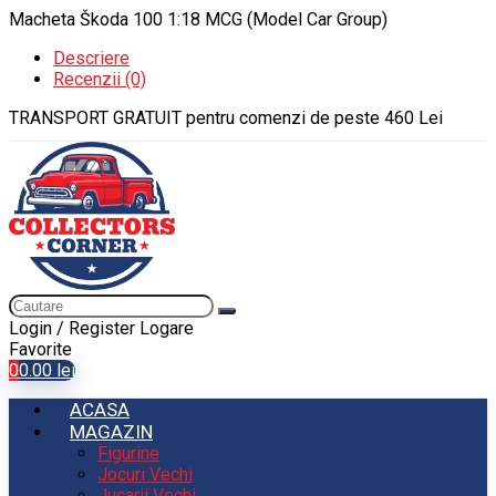
Macheta Škoda 100 1:18 MCG (Model Car Group)
Descriere
Recenzii (0)
TRANSPORT GRATUIT pentru comenzi de peste 460 Lei
Login / Register
Logare
Favorite
0
0.00
lei
ACASA
MAGAZIN
Figurine
Jocuri Vechi
Jucarii Vechi