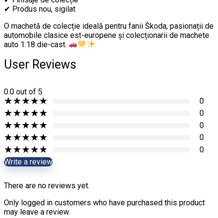
✔ Produs nou, sigilat
O machetă de colecție ideală pentru fanii Škoda, pasionații de
automobile clasice est-europene și colecționarii de machete
auto 1:18 die-cast.
User Reviews
0.0
out of 5
★
★
★
★
★
0
★
★
★
★
★
0
★
★
★
★
★
0
★
★
★
★
★
0
★
★
★
★
★
0
Write a review
There are no reviews yet.
Only logged in customers who have purchased this product
may leave a review.