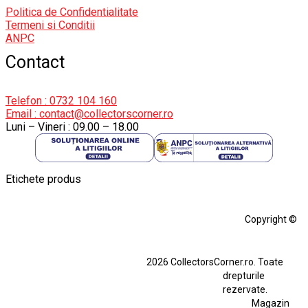
Politica de Confidentialitate
Termeni si Conditii
ANPC
Contact
Telefon : 0732 104 160
Email : contact@collectorscorner.ro
Luni – Vineri : 09.00 – 18.00
Etichete produs
Alfa Romeo Giulia
Aro
Aro 10
Audi Gt Rs
BMW
Bmw M3
Copyright ©
BMW M3 E30
BMW M3 E46
BMW M3 Performance Parts
Dacia
2026 CollectorsCorner.ro. Toate
Ferrari SF90 XX Stradale
drepturile
Ferrari SF90 XX Stradale 1:18 Bburago
rezervate.
Magazin
Figurina Indian