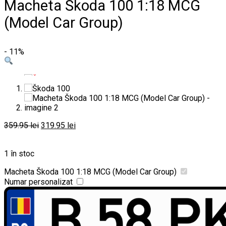
Macheta Škoda 100 1:18 MCG
(Model Car Group)
- 11%
Prețul
Prețul
359.95
lei
319.95
lei
inițial
curent
a
este:
1 în stoc
fost:
319.95 lei.
359.95 lei.
Macheta Škoda 100 1:18 MCG (Model Car Group)
Numar personalizat