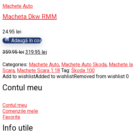
Machete Auto
Macheta Dkw RMM
24.95
lei
Adaugă în coș
Prețul
Prețul
359.95
lei
319.95
lei
inițial
curent
a
este:
Categories:
Machete Auto
,
Machete Auto Skoda
,
Machete la
fost:
319.95 lei.
Scara
,
Machete Scara 1:18
Tag:
Škoda 100
359.95 lei.
Add to wishlist
Added to wishlist
Removed from wishlist
0
Contul meu
Contul meu
Comenzile mele
Favorite
Info utile