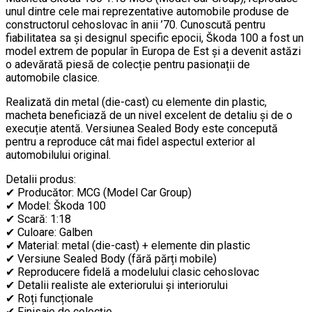
unul dintre cele mai reprezentative automobile produse de
constructorul cehoslovac în anii ’70. Cunoscută pentru
fiabilitatea sa și designul specific epocii, Škoda 100 a fost un
model extrem de popular în Europa de Est și a devenit astăzi
o adevărată piesă de colecție pentru pasionații de
automobile clasice.
Realizată din metal (die-cast) cu elemente din plastic,
macheta beneficiază de un nivel excelent de detaliu și de o
execuție atentă. Versiunea Sealed Body este concepută
pentru a reproduce cât mai fidel aspectul exterior al
automobilului original.
Detalii produs:
✔ Producător: MCG (Model Car Group)
✔ Model: Škoda 100
✔ Scară: 1:18
✔ Culoare: Galben
✔ Material: metal (die-cast) + elemente din plastic
✔ Versiune Sealed Body (fără părți mobile)
✔ Reproducere fidelă a modelului clasic cehoslovac
✔ Detalii realiste ale exteriorului și interiorului
✔ Roți funcționale
✔ Finisaje de colecție