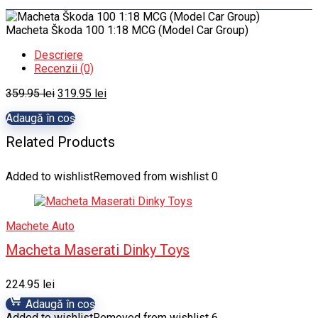
Macheta Škoda 100 1:18 MCG (Model Car Group)
Descriere
Recenzii (0)
Prețul
Prețul
359.95
lei
319.95
lei
inițial
curent
Adaugă în coș
a
este:
fost:
319.95 lei.
Related Products
359.95 lei.
Added to wishlist
Removed from wishlist
0
Machete Auto
Macheta Maserati Dinky Toys
224.95
lei
Adaugă în coș
Added to wishlist
Removed from wishlist
6