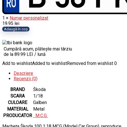
1
×
Numar personalizat
19.95
lei
Cantitate
Adaugă în coș
Macheta
Škoda
100
Cumpără acum, plătește mai târziu
1:18
de la 89.99 LEI / lună
MCG
(Model
Add to wishlist
Added to wishlist
Removed from wishlist
0
Car
Group)
Descriere
Recenzii (0)
BRAND
Škoda
SCARA
1/18
CULOARE
Galben
MATERIAL
Metal
PRODUCATOR
M.C.G.
Macheta Škoda 100 1:18 MCG (Model Car Group), reproduce