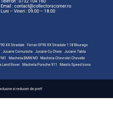
Telefon : 0732 104 160
Email : contact@collectorscorner.ro
Luni – Vineri : 09.00 – 18.00
SF90 XX Stradale
Ferrari SF90 XX Stradale 1:18 Bburago
Jucarie Comunista
Jucarie Cu Cheie
Jucarie Tabla
W M1
Macheta BMW M3
Macheta Chevrolet Chevelle
 Land Rover
Macheta Porsche 911
Maisto Speed Icons
clusive si reduceri de pret!