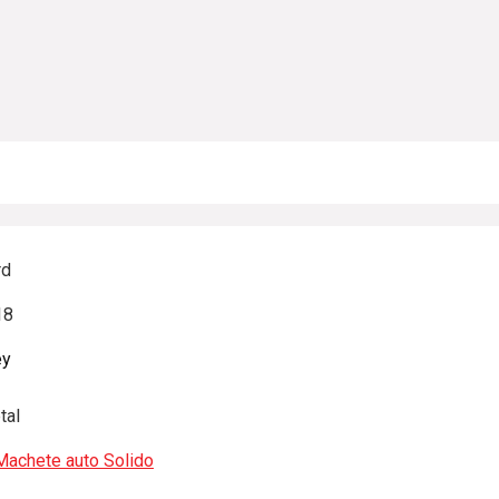
rd
18
ey
tal