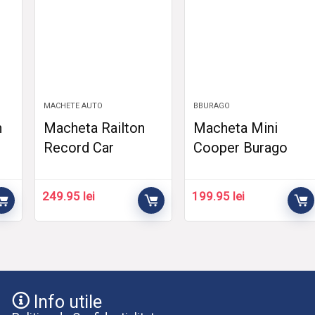
MACHETE AUTO
BBURAGO
h
Macheta Railton
Macheta Mini
Record Car
Cooper Burago
249.95
lei
199.95
lei
Info utile