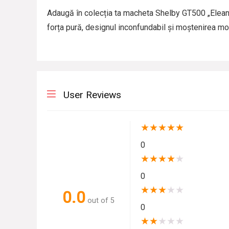
Adaugă în colecția ta macheta Shelby GT500 „Elea
forța pură, designul inconfundabil și moștenirea mo
User Reviews
★
★
★
★
★
0
★
★
★
★
★
0
★
★
★
★
★
0.0
out of 5
0
★
★
★
★
★