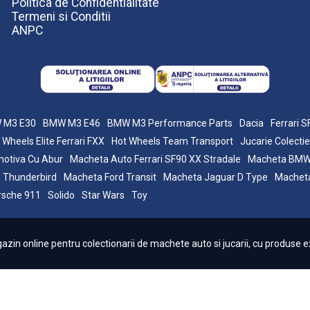
Politica de Confidentialitate
Termeni si Conditii
ANPC
 M3 E30
BMW M3 E46
BMW M3 Performance Parts
Dacia
Ferrari 
 Wheels Elite Ferrari FXX
Hot Wheels Team Transport
Jucarie Colectie
otiva Cu Abur
Macheta Auto Ferrari SF90 XX Stradale
Macheta BM
 Thunderbird
Macheta Ford Transit
Macheta Jaguar D Type
Macheta
rsche 911
Solido
Star Wars
Toy
in online pentru colectionarii de machete auto si jucarii, cu produse ex