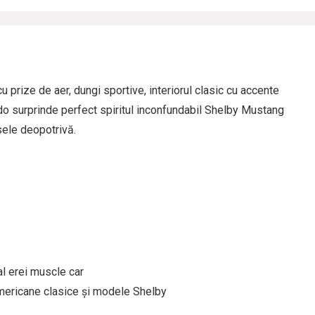
u prize de aer, dungi sportive, interiorul clasic cu accente
do surprinde perfect spiritul inconfundabil Shelby Mustang
sele deopotrivă.
al erei muscle car
americane clasice și modele Shelby