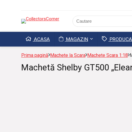
ACASA
MAGAZIN
PRODUCA
Prima pagină
Machete la Scara
Machete Scara 1:18
M
Machetă Shelby GT500 „Elean