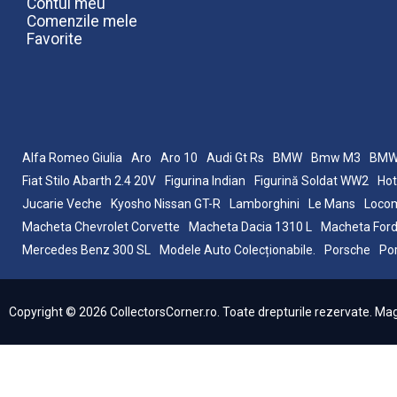
Contul meu
Comenzile mele
Favorite
Alfa Romeo Giulia
Aro
Aro 10
Audi Gt Rs
BMW
Bmw M3
BMW
Fiat Stilo Abarth 2.4 20V
Figurina Indian
Figurină Soldat WW2
Hot
Jucarie Veche
Kyosho Nissan GT-R
Lamborghini
Le Mans
Locom
Macheta Chevrolet Corvette
Macheta Dacia 1310 L
Macheta Ford
Mercedes Benz 300 SL
Modele Auto Colecționabile.
Porsche
Po
Copyright © 2026 CollectorsCorner.ro. Toate drepturile rezervate. Magaz