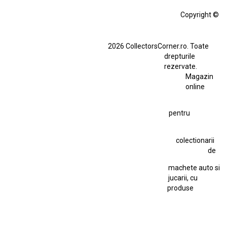
Alfa Romeo Giulia
Aro
Aro 10
Audi Gt Rs
BMW
Bmw M3
Copyright ©
BMW M3 E30
BMW M3 E46
BMW M3 Performance Parts
Dacia
2026 CollectorsCorner.ro. Toate
Ferrari SF90 XX Stradale
drepturile
Ferrari SF90 XX Stradale 1:18 Bburago
rezervate.
Magazin
Fiat Stilo Abarth 2.4 20V
Figurina Indian
online
Figurină Soldat WW2
Hot Wheels Elite Ferrari FXX
pentru
Hot Wheels Team Transport
Jucarie Colectie
Jucarie Comunista
colectionarii
Jucarie Cu Cheie
Jucarie Tabla
Jucarie Veche
de
Kyosho Nissan GT-R
Lamborghini
Le Mans
Locomotiva Cu Abur
machete auto si
Macheta Auto Ferrari SF90 XX Stradale
jucarii, cu
produse
Macheta BMW M1
Macheta BMW M3
Macheta Chevrolet Chevelle
Macheta Chevrolet Corvette
Macheta Dacia 1310 L
Macheta Ford Thunderbird