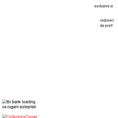
exclusive si
Macheta Ford Transit
Macheta Jaguar D Type
Macheta Land Rover
Macheta Porsche 911
Maisto Speed Icons
reduceri
Mercedes Benz 300 SL
de pret!
Modele Auto Colecționabile.
Porsche
Porsche 911
Solido
Star Wars
Toy
va rugam asteptati