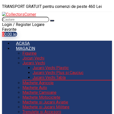
TRANSPORT GRATUIT pentru comenzi de peste 460 Lei
Login / Register
Logare
Favorite
0
0.00
lei
ACASA
MAGAZIN
Figurine
Jocuri Vechi
Jucarii Vechi
Jucarii Vechi Plastic
Jucarii Vechi Plus si Cauciuc
Jucarii Vechi Tabla
Machete Agricole
Machete Auto
Machete Camioane
Machete Motociclete
Machete si Jucarii Aviatie
Machete si Jucarii Militare
Trenulete si Accesorii