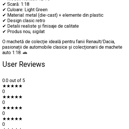
✔ Scară: 1:18
✔ Culoare: Light Green
✔ Material: metal (die-cast) + elemente din plastic
✔ Design clasic retro
✔ Detalii realiste și finisaje de calitate
✔ Produs nou, sigilat
O machetă de colecție ideală pentru fanii Renault/Dacia,
pasionații de automobile clasice și colecționarii de machete
auto 1:18. 🚗
User Reviews
0.0
out of 5
★
★
★
★
★
0
★
★
★
★
★
0
★
★
★
★
★
0
★
★
★
★
★
0