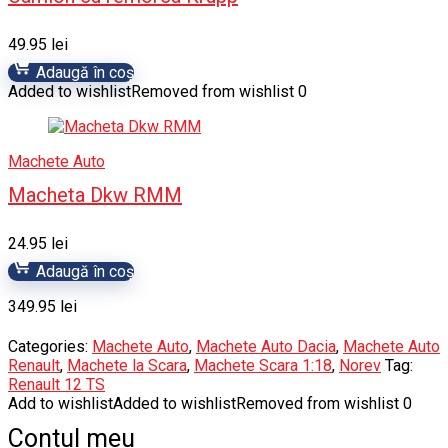
49.95
lei
Adaugă în coș
Added to wishlist
Removed from wishlist
0
Machete Auto
Macheta Dkw RMM
24.95
lei
Adaugă în coș
349.95
lei
Categories:
Machete Auto
,
Machete Auto Dacia
,
Machete Auto
Renault
,
Machete la Scara
,
Machete Scara 1:18
,
Norev
Tag:
Renault 12 TS
Add to wishlist
Added to wishlist
Removed from wishlist
0
Contul meu