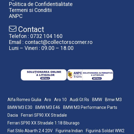
Politica de Confidentialitate
Termeni si Conditii
ANPC
Contact
Telefon : 0732 104 160
Email : contact@collectorscorner.ro
Luni – Vineri : 09.00 – 18.00
Alfa Romeo Giulia
Aro
Aro 10
Audi Gt Rs
BMW
Bmw M3
BMW M3 E30
BMW M3 E46
BMW M3 Performance Parts
Dacia
Ferrari SF90 XX Stradale
Ferrari SF90 XX Stradale 1:18 Bburago
Fiat Stilo Abarth 2.4 20V
Figurina Indian
Figurină Soldat WW2