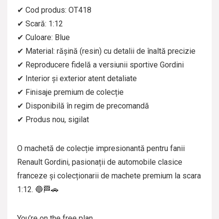
✔ Cod produs: OT418
✔ Scară: 1:12
✔ Culoare: Blue
✔ Material: rășină (resin) cu detalii de înaltă precizie
✔ Reproducere fidelă a versiunii sportive Gordini
✔ Interior și exterior atent detaliate
✔ Finisaje premium de colecție
✔ Disponibilă în regim de precomandă
✔ Produs nou, sigilat
O machetă de colecție impresionantă pentru fanii
Renault Gordini, pasionații de automobile clasice
franceze și colecționarii de machete premium la scara
1:12. 🔵🏁🚗
You’re on the free plan