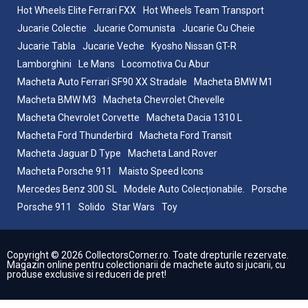
Hot Wheels Elite Ferrari FXX
Hot Wheels Team Transport
Jucarie Colectie
Jucarie Comunista
Jucarie Cu Cheie
Jucarie Tabla
Jucarie Veche
Kyosho Nissan GT-R
Lamborghini
Le Mans
Locomotiva Cu Abur
Macheta Auto Ferrari SF90 XX Stradale
Macheta BMW M1
Macheta BMW M3
Macheta Chevrolet Chevelle
Macheta Chevrolet Corvette
Macheta Dacia 1310 L
Macheta Ford Thunderbird
Macheta Ford Transit
Macheta Jaguar D Type
Macheta Land Rover
Macheta Porsche 911
Maisto Speed Icons
Mercedes Benz 300 SL
Modele Auto Colecționabile.
Porsche
Porsche 911
Solido
Star Wars
Toy
Copyright © 2026 CollectorsCorner.ro. Toate drepturile rezervate.
Magazin online pentru colectionarii de machete auto si jucarii, cu
produse exclusive si reduceri de pret!