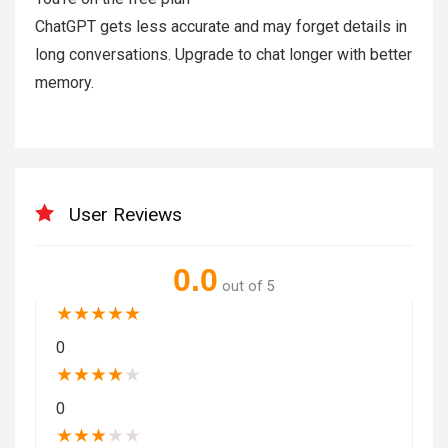
ChatGPT gets less accurate and may forget details in
long conversations. Upgrade to chat longer with better
memory.
User Reviews
0.0
out of 5
★
★
★
★
★
0
★
★
★
★
★
0
★
★
★
★
★