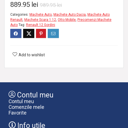
889.95
lei
989.95
lei
Categories:
Machete Auto
,
Machete Auto Dacia
,
Machete Auto
Renault
,
Machete Scara 1:12
,
Otto Mobile
,
Precomenzi Machete
Auto
Tag:
Renault 12 Gordini
Add to wishlist
Contul meu
Contul meu
Comenzile mele
Favorite
Info utile