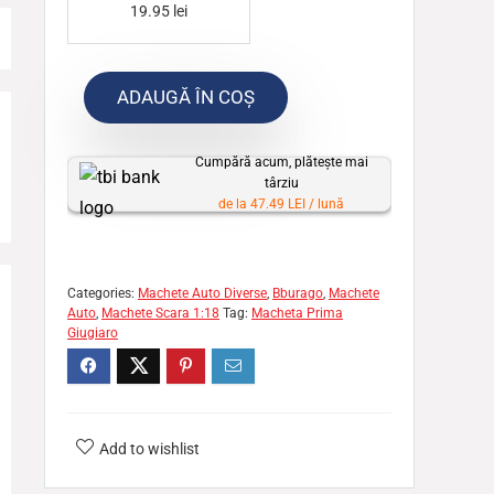
19.95
lei
a
r
p
ADAUGĂ ÎN COȘ
e
r
Cumpără acum, plătește mai
târziu
s
de la 47.49 LEI / lună
o
n
a
Categories:
Machete Auto Diverse
,
Bburago
,
Machete
l
Auto
,
Machete Scara 1:18
Tag:
Macheta Prima
Giugiaro
i
z
a
t
Add to wishlist