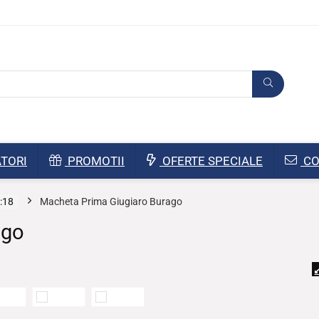
TORI
PROMOTII
OFERTE SPECIALE
CO
:18
Macheta Prima Giugiaro Burago
ago