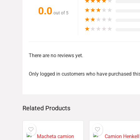
★
★
★
★
★
0.0
★
★
★
★
★
out of 5
★
★
★
★
★
★
★
★
★
★
There are no reviews yet.
Only logged in customers who have purchased this
Related Products