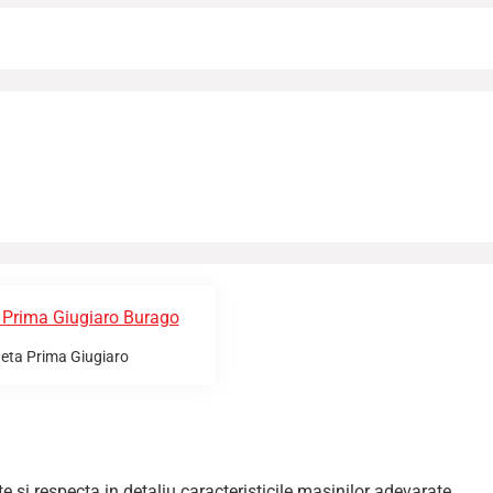
ta Prima Giugiaro
e si respecta in detaliu caracteristicile masinilor adevarate.