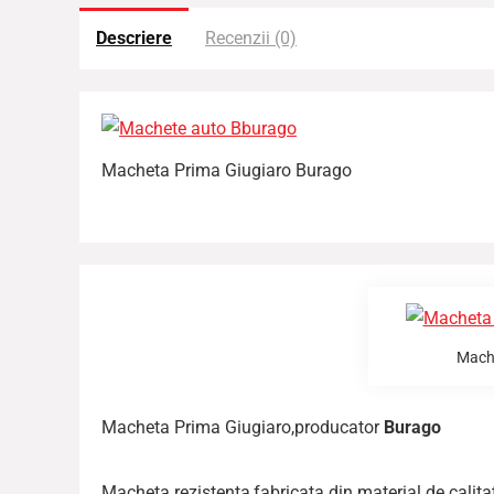
Descriere
Recenzii (0)
Macheta Prima Giugiaro Burago
Mache
Macheta Prima Giugiaro,producator
Burago
Macheta rezistenta,fabricata din material de calitat