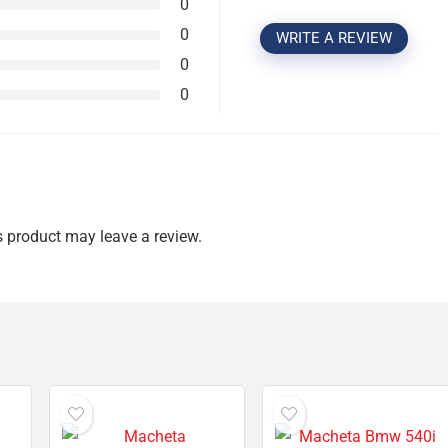
0
0
WRITE A REVIEW
0
0
 product may leave a review.