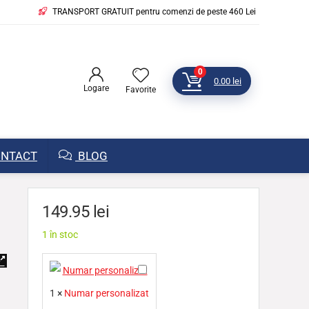
TRANSPORT GRATUIT pentru comenzi de peste 460 Lei
0
0.00
lei
Logare
Favorite
NTACT
BLOG
149.95
lei
1 în stoc
N
u
1
×
Numar personalizat
m