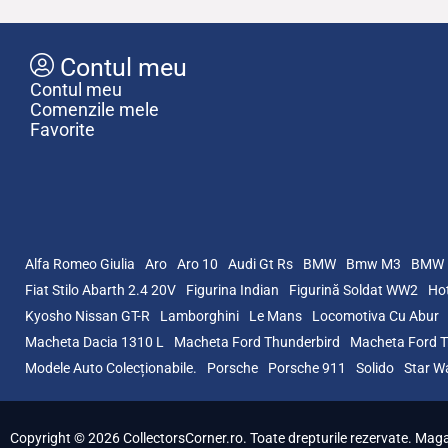
Contul meu
Contul meu
Comenzile mele
Favorite
Alfa Romeo Giulia
Aro
Aro 10
Audi Gt Rs
BMW
Bmw M3
BMW 
Fiat Stilo Abarth 2.4 20V
Figurina Indian
Figurină Soldat WW2
Hot
Kyosho Nissan GT-R
Lamborghini
Le Mans
Locomotiva Cu Abur
Macheta Dacia 1310 L
Macheta Ford Thunderbird
Macheta Ford T
Modele Auto Colecționabile.
Porsche
Porsche 911
Solido
Star W
Copyright © 2026 CollectorsCorner.ro. Toate drepturile rezervate. Magazi