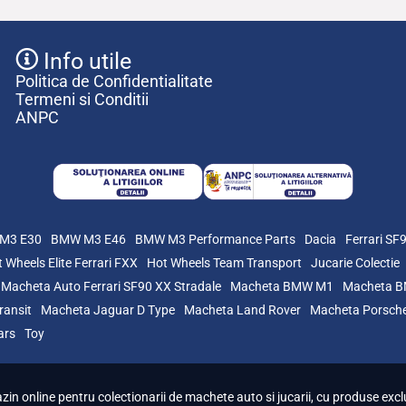
Info utile
Politica de Confidentialitate
Termeni si Conditii
ANPC
M3 E30
BMW M3 E46
BMW M3 Performance Parts
Dacia
Ferrari SF
 Wheels Elite Ferrari FXX
Hot Wheels Team Transport
Jucarie Colectie
Macheta Auto Ferrari SF90 XX Stradale
Macheta BMW M1
Macheta 
ransit
Macheta Jaguar D Type
Macheta Land Rover
Macheta Porsch
ars
Toy
n online pentru colectionarii de machete auto si jucarii, cu produse exclu