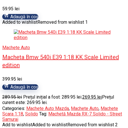
59.95
lei
Adaugă în coș
Added to wishlist
Removed from wishlist
1
Machete Auto
Macheta Bmw 540i E39 1:18 KK Scale Limited
edition
399.95
lei
Adaugă în coș
289.95
lei
Prețul inițial a fost: 289.95 lei.
269.95
lei
Prețul
curent este: 269.95 lei.
Categories:
Machete Auto Mazda
,
Machete Auto
,
Machete
Scara 1:18
,
Solido
Tag:
Machetă Mazda RX-7 Solido - Street
Samurai
Add to wishlist
Added to wishlist
Removed from wishlist
2