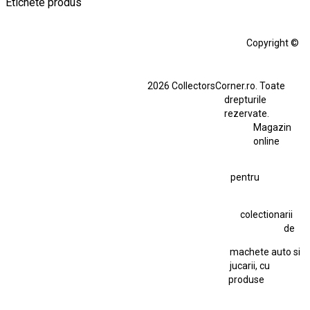
Etichete produs
Alfa Romeo Giulia
Aro
Aro 10
Audi Gt Rs
BMW
Bmw M3
Copyright ©
BMW M3 E30
BMW M3 E46
BMW M3 Performance Parts
Dacia
2026 CollectorsCorner.ro. Toate
Ferrari SF90 XX Stradale
drepturile
Ferrari SF90 XX Stradale 1:18 Bburago
rezervate.
Magazin
Fiat Stilo Abarth 2.4 20V
Figurina Indian
online
Figurină Soldat WW2
Hot Wheels Elite Ferrari FXX
pentru
Hot Wheels Team Transport
Jucarie Colectie
Jucarie Comunista
colectionarii
Jucarie Cu Cheie
Jucarie Tabla
Jucarie Veche
de
Kyosho Nissan GT-R
Lamborghini
Le Mans
Locomotiva Cu Abur
machete auto si
Macheta Auto Ferrari SF90 XX Stradale
jucarii, cu
produse
Macheta BMW M1
Macheta BMW M3
Macheta Chevrolet Chevelle
Macheta Chevrolet Corvette