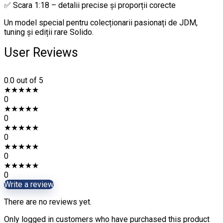
✅ Scara 1:18 – detalii precise și proporții corecte
Un model special pentru colecționarii pasionați de JDM,
tuning și ediții rare Solido.
User Reviews
0.0
out of 5
★
★
★
★
★
0
★
★
★
★
★
0
★
★
★
★
★
0
★
★
★
★
★
0
★
★
★
★
★
0
Write a review
There are no reviews yet.
Only logged in customers who have purchased this product