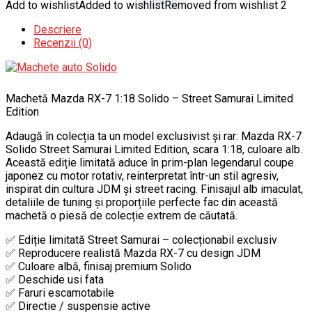
Add to wishlist
Added to wishlist
Removed from wishlist
2
Descriere
Recenzii (0)
Machetă Mazda RX-7 1:18 Solido – Street Samurai Limited
Edition
Adaugă în colecția ta un model exclusivist și rar: Mazda RX-7
Solido Street Samurai Limited Edition, scara 1:18, culoare alb.
Această ediție limitată aduce în prim-plan legendarul coupe
japonez cu motor rotativ, reinterpretat într-un stil agresiv,
inspirat din cultura JDM și street racing. Finisajul alb imaculat,
detaliile de tuning și proporțiile perfecte fac din această
machetă o piesă de colecție extrem de căutată.
✅ Ediție limitată Street Samurai – colecționabil exclusiv
✅ Reproducere realistă Mazda RX-7 cu design JDM
✅ Culoare albă, finisaj premium Solido
✅ Deschide usi fata
✅ Faruri escamotabile
✅ Directie / suspensie active