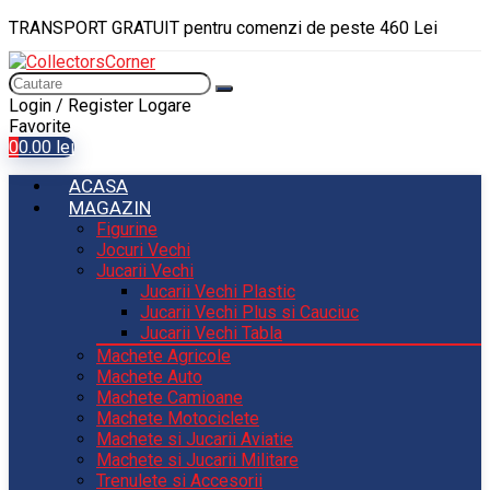
TRANSPORT GRATUIT pentru comenzi de peste 460 Lei
Login / Register
Logare
Favorite
0
0.00
lei
ACASA
MAGAZIN
Figurine
Jocuri Vechi
Jucarii Vechi
Jucarii Vechi Plastic
Jucarii Vechi Plus si Cauciuc
Jucarii Vechi Tabla
Machete Agricole
Machete Auto
Machete Camioane
Machete Motociclete
Machete si Jucarii Aviatie
Machete si Jucarii Militare
Trenulete si Accesorii