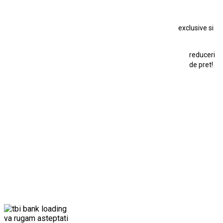
Macheta Dacia 1310 L
Macheta Ford Thunderbird
exclusive si
Macheta Ford Transit
Macheta Jaguar D Type
Macheta Land Rover
Macheta Porsche 911
Maisto Speed Icons
reduceri
Mercedes Benz 300 SL
de pret!
Modele Auto Colecționabile.
Porsche
Porsche 911
Solido
Star Wars
Toy
va rugam asteptati