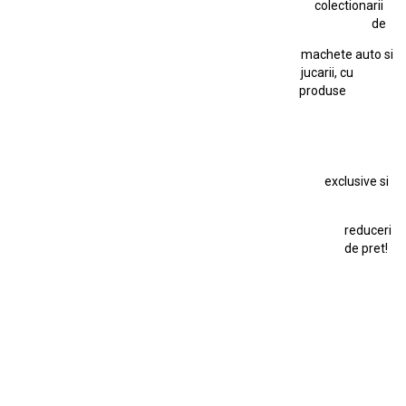
colectionarii
Jucarie Cu Cheie
Jucarie Tabla
Jucarie Veche
de
Kyosho Nissan GT-R
Lamborghini
Le Mans
Locomotiva Cu Abur
machete auto si
Macheta Auto Ferrari SF90 XX Stradale
jucarii, cu
produse
Macheta BMW M1
Macheta BMW M3
Macheta Chevrolet Chevelle
Macheta Chevrolet Corvette
Macheta Dacia 1310 L
Macheta Ford Thunderbird
exclusive si
Macheta Ford Transit
Macheta Jaguar D Type
Macheta Land Rover
Macheta Porsche 911
Maisto Speed Icons
reduceri
Mercedes Benz 300 SL
de pret!
Modele Auto Colecționabile.
Porsche
Porsche 911
Solido
Star Wars
Toy