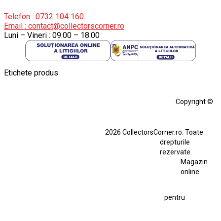
Telefon : 0732 104 160
Email : contact@collectorscorner.ro
Luni – Vineri : 09.00 – 18.00
Etichete produs
Alfa Romeo Giulia
Aro
Aro 10
Audi Gt Rs
BMW
Bmw M3
Copyright ©
BMW M3 E30
BMW M3 E46
BMW M3 Performance Parts
Dacia
2026 CollectorsCorner.ro. Toate
Ferrari SF90 XX Stradale
drepturile
Ferrari SF90 XX Stradale 1:18 Bburago
rezervate.
Magazin
Fiat Stilo Abarth 2.4 20V
Figurina Indian
online
Figurină Soldat WW2
Hot Wheels Elite Ferrari FXX
pentru
Hot Wheels Team Transport
Jucarie Colectie
Jucarie Comunista