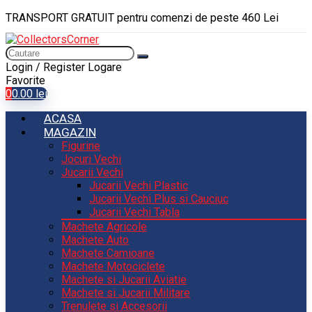
TRANSPORT GRATUIT pentru comenzi de peste 460 Lei
Login / Register
Logare
Favorite
0
0.00
lei
ACASA
MAGAZIN
Figurine
Jocuri Vechi
Jucarii Vechi
Jucarii Vechi Plastic
Jucarii Vechi Plus si Cauciuc
Jucarii Vechi Tabla
Machete Agricole
Machete Auto
Machete Camioane
Machete Motociclete
Machete si Jucarii Aviatie
Machete si Jucarii Militare
Trenulete si Accesorii