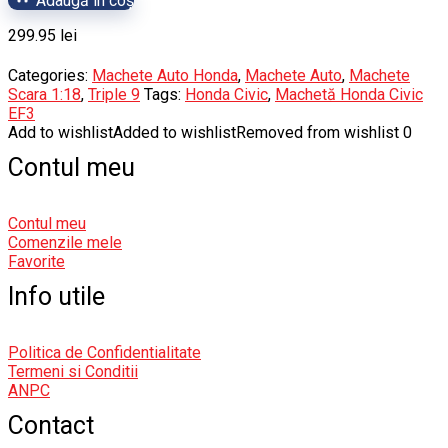
Adaugă în coș
299.95
lei
Categories:
Machete Auto Honda
,
Machete Auto
,
Machete
Scara 1:18
,
Triple 9
Tags:
Honda Civic
,
Machetă Honda Civic
EF3
Add to wishlist
Added to wishlist
Removed from wishlist
0
Contul meu
Contul meu
Comenzile mele
Favorite
Info utile
Politica de Confidentialitate
Termeni si Conditii
ANPC
Contact