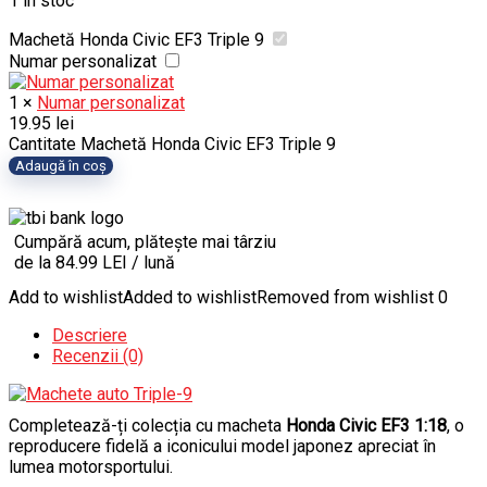
1 în stoc
Machetă Honda Civic EF3 Triple 9
Numar personalizat
1
×
Numar personalizat
19.95
lei
Cantitate Machetă Honda Civic EF3 Triple 9
Adaugă în coș
Cumpără acum, plătește mai târziu
de la 84.99 LEI / lună
Add to wishlist
Added to wishlist
Removed from wishlist
0
Descriere
Recenzii (0)
Completează-ți colecția cu macheta
Honda Civic EF3 1:18
, o
reproducere fidelă a iconicului model japonez apreciat în
lumea motorsportului.