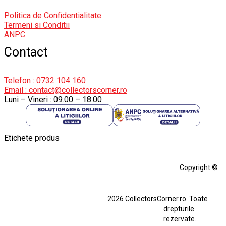
Politica de Confidentialitate
Termeni si Conditii
ANPC
Contact
Telefon : 0732 104 160
Email : contact@collectorscorner.ro
Luni – Vineri : 09.00 – 18.00
Etichete produs
Alfa Romeo Giulia
Aro
Aro 10
Audi Gt Rs
BMW
Bmw M3
Copyright ©
BMW M3 E30
BMW M3 E46
BMW M3 Performance Parts
Dacia
2026 CollectorsCorner.ro. Toate
Ferrari SF90 XX Stradale
drepturile
Ferrari SF90 XX Stradale 1:18 Bburago
rezervate.