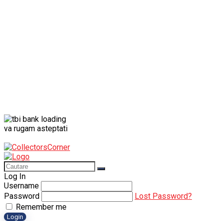
Porsche
Porsche 911
Solido
Star Wars
Toy
va rugam asteptati
Log In
Username
Password
Lost Password?
Remember me
Login