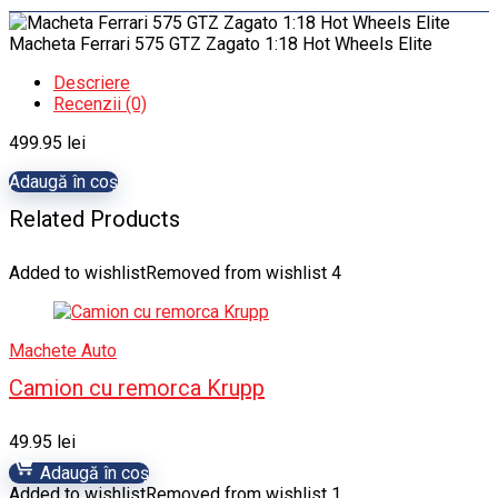
Macheta Ferrari 575 GTZ Zagato 1:18 Hot Wheels Elite
Descriere
Recenzii (0)
499.95
lei
Adaugă în coș
Related Products
Added to wishlist
Removed from wishlist
4
Machete Auto
Camion cu remorca Krupp
49.95
lei
Adaugă în coș
Added to wishlist
Removed from wishlist
1