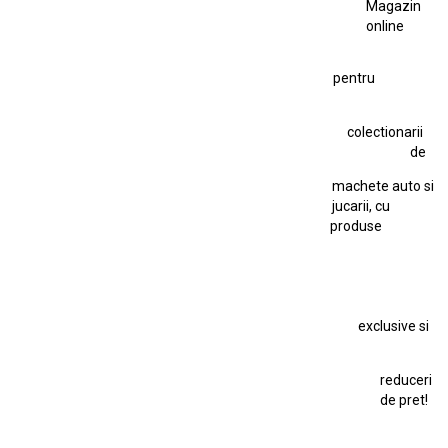
Magazin
Fiat Stilo Abarth 2.4 20V
Figurina Indian
online
Figurină Soldat WW2
Hot Wheels Elite Ferrari FXX
pentru
Hot Wheels Team Transport
Jucarie Colectie
Jucarie Comunista
colectionarii
Jucarie Cu Cheie
Jucarie Tabla
Jucarie Veche
de
Kyosho Nissan GT-R
Lamborghini
Le Mans
Locomotiva Cu Abur
machete auto si
Macheta Auto Ferrari SF90 XX Stradale
jucarii, cu
produse
Macheta BMW M1
Macheta BMW M3
Macheta Chevrolet Chevelle
Macheta Chevrolet Corvette
Macheta Dacia 1310 L
Macheta Ford Thunderbird
exclusive si
Macheta Ford Transit
Macheta Jaguar D Type
Macheta Land Rover
Macheta Porsche 911
Maisto Speed Icons
reduceri
Mercedes Benz 300 SL
de pret!
Modele Auto Colecționabile.