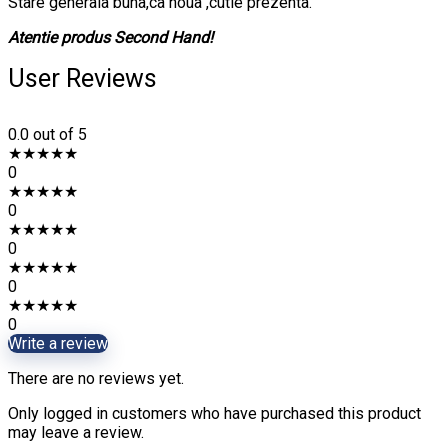
Stare generala buna,ca noua ,cutie prezenta.
Atentie produs Second Hand!
User Reviews
0.0
out of 5
★
★
★
★
★
0
★
★
★
★
★
0
★
★
★
★
★
0
★
★
★
★
★
0
★
★
★
★
★
0
Write a review
There are no reviews yet.
Only logged in customers who have purchased this product
may leave a review.