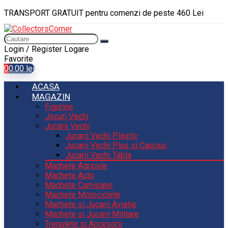
TRANSPORT GRATUIT pentru comenzi de peste 460 Lei
Login / Register
Logare
Favorite
0
0.00
lei
ACASA
MAGAZIN
Figurine
Jocuri Vechi
Jucarii Vechi
Jucarii Vechi Plastic
Jucarii Vechi Plus si Cauciuc
Jucarii Vechi Tabla
Machete Agricole
Machete Auto
Machete Camioane
Machete Motociclete
Machete si Jucarii Aviatie
Machete si Jucarii Militare
Trenulete si Accesorii