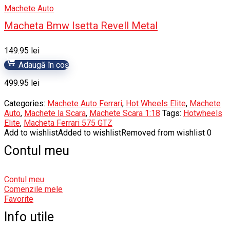
Machete Auto
Macheta Bmw Isetta Revell Metal
149.95
lei
Adaugă în coș
499.95
lei
Categories:
Machete Auto Ferrari
,
Hot Wheels Elite
,
Machete
Auto
,
Machete la Scara
,
Machete Scara 1:18
Tags:
Hotwheels
Elite
,
Macheta Ferrari 575 GTZ
Add to wishlist
Added to wishlist
Removed from wishlist
0
Contul meu
Contul meu
Comenzile mele
Favorite
Info utile