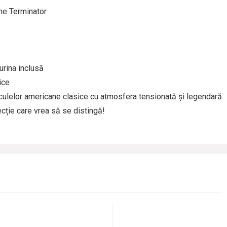
he Terminator
gurina inclusă
ice
lelor americane clasice cu atmosfera tensionată și legendară
ecție care vrea să se distingă!