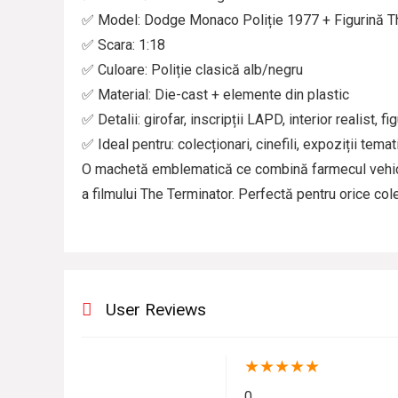
✅ Model: Dodge Monaco Poliție 1977 + Figurină T
✅ Scara: 1:18
✅ Culoare: Poliție clasică alb/negru
✅ Material: Die-cast + elemente din plastic
✅ Detalii: girofar, inscripții LAPD, interior realist, fi
✅ Ideal pentru: colecționari, cinefili, expoziții temat
O machetă emblematică ce combină farmecul vehicu
a filmului The Terminator. Perfectă pentru orice col
User Reviews
★
★
★
★
★
0