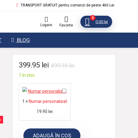
TRANSPORT GRATUIT pentru comenzi de peste 460 Lei
0
0.00
lei
Logare
Favorite
T
BLOG
399.95
lei
499.95
lei
1 în stoc
N
u
1
×
Numar personalizat
m
19.95
lei
a
%
r
p
ADAUGĂ ÎN COȘ