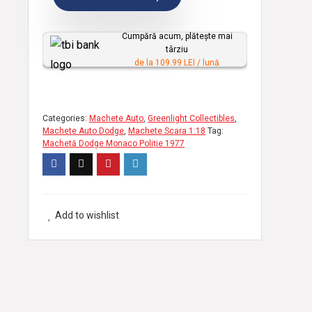
e
r
Cumpără acum, plătește mai
târziu
s
de la 109.99 LEI / lună
o
n
a
Categories:
Machete Auto
,
Greenlight Collectibles
,
l
Machete Auto Dodge
,
Machete Scara 1:18
Tag:
Machetă Dodge Monaco Poliție 1977
i
z
a
t
Add to wishlist