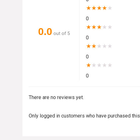
★
★
★
★
★
0
★
★
★
★
★
0.0
out of 5
0
★
★
★
★
★
0
★
★
★
★
★
0
There are no reviews yet.
Only logged in customers who have purchased this