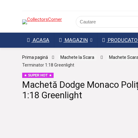
ACASA
MAGAZIN
PRODUCATO
Prima pagină
Machete la Scara
Machete Scara
Terminator 1:18 Greenlight
SUPER HOT
Machetă Dodge Monaco Poliți
1:18 Greenlight