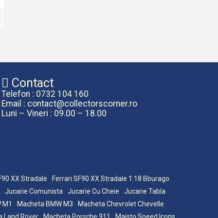
Contact
Telefon : 0732 104 160
Email : contact@collectorscorner.ro
Luni – Vineri : 09.00 – 18.00
SF90 XX Stradale
Ferrari SF90 XX Stradale 1:18 Bburago
Jucarie Comunista
Jucarie Cu Cheie
Jucarie Tabla
W M1
Macheta BMW M3
Macheta Chevrolet Chevelle
 Land Rover
Macheta Porsche 911
Maisto Speed Icons