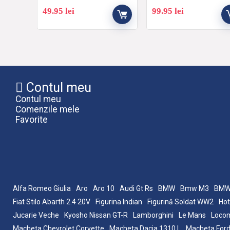
49.95
lei
99.95
lei
Contul meu
Contul meu
Comenzile mele
Favorite
Alfa Romeo Giulia
Aro
Aro 10
Audi Gt Rs
BMW
Bmw M3
BMW
Fiat Stilo Abarth 2.4 20V
Figurina Indian
Figurină Soldat WW2
Hot
Jucarie Veche
Kyosho Nissan GT-R
Lamborghini
Le Mans
Locom
Macheta Chevrolet Corvette
Macheta Dacia 1310 L
Macheta Ford