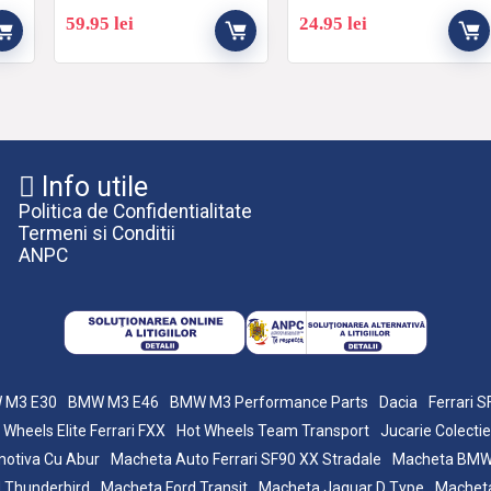
59.95
lei
24.95
lei
Info utile
Politica de Confidentialitate
Termeni si Conditii
ANPC
 M3 E30
BMW M3 E46
BMW M3 Performance Parts
Dacia
Ferrari 
 Wheels Elite Ferrari FXX
Hot Wheels Team Transport
Jucarie Colectie
otiva Cu Abur
Macheta Auto Ferrari SF90 XX Stradale
Macheta BM
 Thunderbird
Macheta Ford Transit
Macheta Jaguar D Type
Macheta