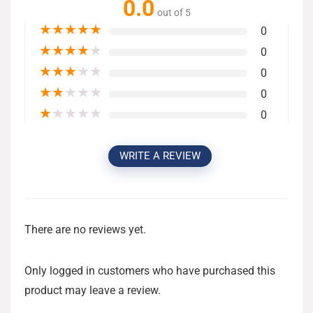
0.0
out of 5
★
★
★
★
★
0
★
★
★
★
★
0
★
★
★
★
★
0
★
★
★
★
★
0
★
★
★
★
★
0
WRITE A REVIEW
There are no reviews yet.
Only logged in customers who have purchased this
product may leave a review.