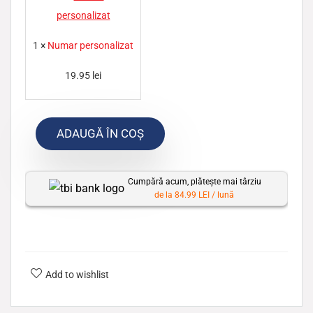
u
m
1
×
Numar personalizat
a
r
19.95
lei
p
e
ADAUGĂ ÎN COȘ
r
s
o
Cumpără acum, plătește mai târziu
n
de la 84.99 LEI / lună
a
l
i
z
Add to wishlist
a
t