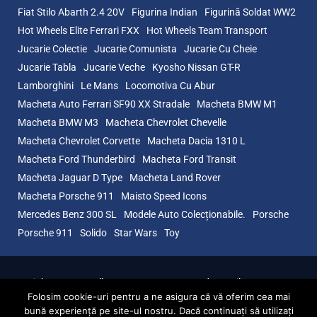
Fiat Stilo Abarth 2.4 20V
Figurina Indian
Figurină Soldat WW2
Hot Wheels Elite Ferrari FXX
Hot Wheels Team Transport
Jucarie Colectie
Jucarie Comunista
Jucarie Cu Cheie
Jucarie Tabla
Jucarie Veche
Kyosho Nissan GT-R
Lamborghini
Le Mans
Locomotiva Cu Abur
Macheta Auto Ferrari SF90 XX Stradale
Macheta BMW M1
Macheta BMW M3
Macheta Chevrolet Chevelle
Macheta Chevrolet Corvette
Macheta Dacia 1310 L
Macheta Ford Thunderbird
Macheta Ford Transit
Macheta Jaguar D Type
Macheta Land Rover
Macheta Porsche 911
Maisto Speed Icons
Mercedes Benz 300 SL
Modele Auto Colecționabile.
Porsche
Porsche 911
Solido
Star Wars
Toy
Copyright © 2026 CollectorsCorner.ro. Toate drepturile rezervate.
Magazin online pentru colectionarii de machete auto si jucarii, cu
Folosim cookie-uri pentru a ne asigura că vă oferim cea mai
produse exclusive si reduceri de pret!
bună experiență pe site-ul nostru. Dacă continuați să utilizați