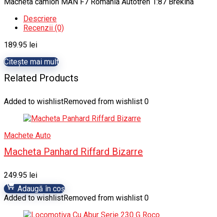
Macheta camion MAN F7 Romania Autotren 1:87 Brekina
Descriere
Recenzii (0)
189.95
lei
Citește mai mult
Related Products
Added to wishlist
Removed from wishlist
0
Machete Auto
Macheta Panhard Riffard Bizarre
249.95
lei
Adaugă în coș
Added to wishlist
Removed from wishlist
0