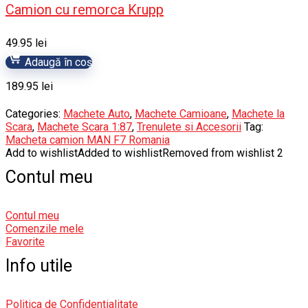
Camion cu remorca Krupp
49.95
lei
Adaugă în coș
189.95
lei
Categories:
Machete Auto
,
Machete Camioane
,
Machete la
Scara
,
Machete Scara 1:87
,
Trenulete si Accesorii
Tag:
Macheta camion MAN F7 Romania
Add to wishlist
Added to wishlist
Removed from wishlist
2
Contul meu
Contul meu
Comenzile mele
Favorite
Info utile
Politica de Confidentialitate