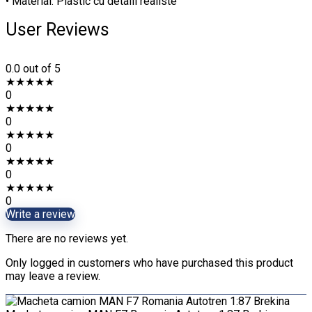
• Material: Plastic cu detalii realiste
User Reviews
0.0
out of 5
★
★
★
★
★
0
★
★
★
★
★
0
★
★
★
★
★
0
★
★
★
★
★
0
★
★
★
★
★
0
Write a review
There are no reviews yet.
Only logged in customers who have purchased this product
may leave a review.