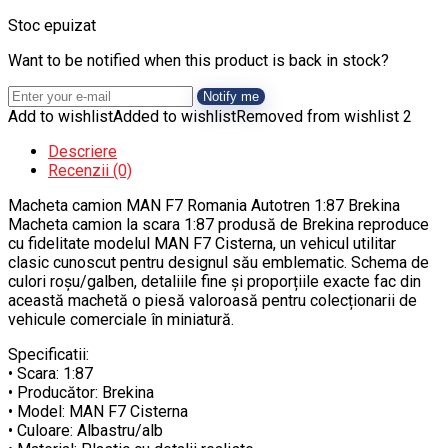
Stoc epuizat
Want to be notified when this product is back in stock?
Notify me
Add to wishlist
Added to wishlist
Removed from wishlist
2
Descriere
Recenzii (0)
Macheta camion MAN F7 Romania Autotren 1:87 Brekina
Macheta camion la scara 1:87 produsă de Brekina reproduce
cu fidelitate modelul MAN F7 Cisterna, un vehicul utilitar
clasic cunoscut pentru designul său emblematic. Schema de
culori roșu/galben, detaliile fine și proporțiile exacte fac din
această machetă o piesă valoroasă pentru colecționarii de
vehicule comerciale în miniatură.
Specificatii:
• Scara: 1:87
• Producător: Brekina
• Model: MAN F7 Cisterna
• Culoare: Albastru/alb