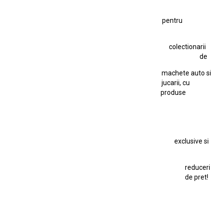
Figurină Soldat WW2
Hot Wheels Elite Ferrari FXX
pentru
Hot Wheels Team Transport
Jucarie Colectie
Jucarie Comunista
colectionarii
Jucarie Cu Cheie
Jucarie Tabla
Jucarie Veche
de
Kyosho Nissan GT-R
Lamborghini
Le Mans
Locomotiva Cu Abur
machete auto si
Macheta Auto Ferrari SF90 XX Stradale
jucarii, cu
produse
Macheta BMW M1
Macheta BMW M3
Macheta Chevrolet Chevelle
Macheta Chevrolet Corvette
Macheta Dacia 1310 L
Macheta Ford Thunderbird
exclusive si
Macheta Ford Transit
Macheta Jaguar D Type
Macheta Land Rover
Macheta Porsche 911
Maisto Speed Icons
reduceri
Mercedes Benz 300 SL
de pret!
Modele Auto Colecționabile.
Porsche
Porsche 911
Solido
Star Wars
Toy