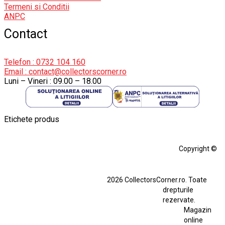
Termeni si Conditii
ANPC
Contact
Telefon : 0732 104 160
Email : contact@collectorscorner.ro
Luni – Vineri : 09.00 – 18.00
Etichete produs
Alfa Romeo Giulia
Aro
Aro 10
Audi Gt Rs
BMW
Bmw M3
Copyright ©
BMW M3 E30
BMW M3 E46
BMW M3 Performance Parts
Dacia
2026 CollectorsCorner.ro. Toate
Ferrari SF90 XX Stradale
drepturile
Ferrari SF90 XX Stradale 1:18 Bburago
rezervate.
Magazin
Fiat Stilo Abarth 2.4 20V
Figurina Indian
online