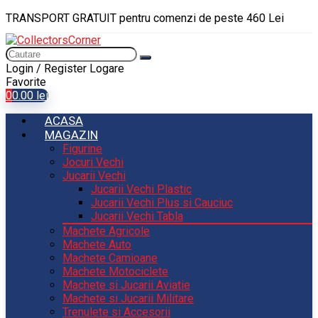
TRANSPORT GRATUIT pentru comenzi de peste 460 Lei
Login / Register
Logare
Favorite
0
0.00
lei
ACASA
MAGAZIN
Figurine
Jocuri Vechi
Jucarii Vechi
Jucarii Vechi Plastic
Jucarii Vechi Plus si Cauciuc
Jucarii Vechi Tabla
Machete Agricole
Machete Auto
Machete Camioane
Machete Motociclete
Machete si Jucarii Aviatie
Machete si Jucarii Militare
Trenulete si Accesorii