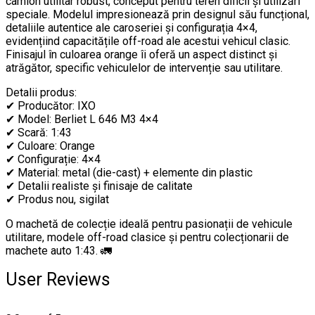
camion utilitar robust, conceput pentru teren dificil și utilizări
speciale. Modelul impresionează prin designul său funcțional,
detaliile autentice ale caroseriei și configurația 4×4,
evidențiind capacitățile off-road ale acestui vehicul clasic.
Finisajul în culoarea orange îi oferă un aspect distinct și
atrăgător, specific vehiculelor de intervenție sau utilitare.
Detalii produs:
✔ Producător: IXO
✔ Model: Berliet L 646 M3 4×4
✔ Scară: 1:43
✔ Culoare: Orange
✔ Configurație: 4×4
✔ Material: metal (die-cast) + elemente din plastic
✔ Detalii realiste și finisaje de calitate
✔ Produs nou, sigilat
O machetă de colecție ideală pentru pasionații de vehicule
utilitare, modele off-road clasice și pentru colecționarii de
machete auto 1:43. 🚛
User Reviews