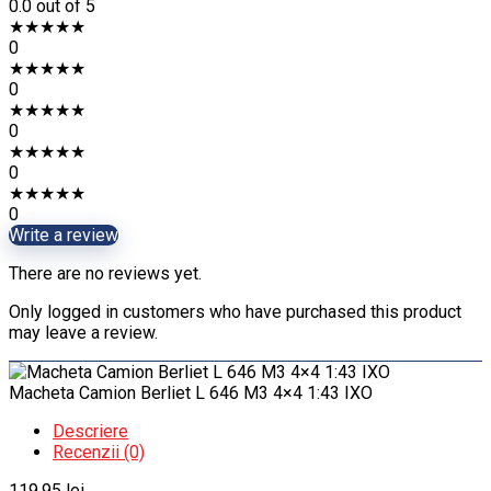
0.0
out of 5
★
★
★
★
★
0
★
★
★
★
★
0
★
★
★
★
★
0
★
★
★
★
★
0
★
★
★
★
★
0
Write a review
There are no reviews yet.
Only logged in customers who have purchased this product
may leave a review.
Macheta Camion Berliet L 646 M3 4×4 1:43 IXO
Descriere
Recenzii (0)
119.95
lei