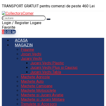
TRANSPORT GRATUIT pentru comenzi de peste 460 Lei
Login / Register
Logare
Favorite
0
0.00
lei
ACASA
MAGAZIN
Figurine
Jocuri Vechi
Jucarii Vechi
Jucarii Vechi Plastic
Jucarii Vechi Plus si Cauciuc
Jucarii Vechi Tabla
Machete Agricole
Machete Auto
Machete Camioane
Machete Motociclete
Machete si Jucarii Aviatie
Machete si Jucarii Militare
Trenulete si Accesorii