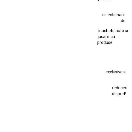
Hot Wheels Team Transport
Jucarie Comunista
colectionarii
Jucarie Cu Cheie
Jucarie Tabla
Jucarie Veche
de
Kyosho Nissan GT-R
Lamborghini
Le Mans
Locomotiva Cu Abur
machete auto si
Macheta Auto Ferrari SF90 XX Stradale
jucarii, cu
produse
Macheta BMW M1
Macheta BMW M3
Macheta Chevrolet Chevelle
Macheta Chevrolet Corvette
Macheta Dacia 1310 L
Macheta Ford Thunderbird
exclusive si
Macheta Ford Transit
Macheta Jaguar D Type
Macheta Land Rover
Macheta Porsche 911
Maisto Speed Icons
reduceri
Mercedes Benz 300 SL
de pret!
Modele Auto Colecționabile.
Porsche
Porsche 911
Solido
Star Wars
Toy