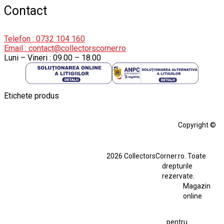
Contact
Telefon : 0732 104 160
Email : contact@collectorscorner.ro
Luni – Vineri : 09.00 – 18.00
Etichete produs
Alfa Romeo Giulia
Aro
Aro 10
Audi Gt Rs
BMW
Bmw M3
Copyright ©
BMW M3 E30
BMW M3 E46
BMW M3 Performance Parts
Dacia
2026 CollectorsCorner.ro. Toate
Ferrari SF90 XX Stradale
drepturile
Ferrari SF90 XX Stradale 1:18 Bburago
rezervate.
Magazin
Fiat Stilo Abarth 2.4 20V
Figurina Indian
online
Figurină Soldat WW2
Hot Wheels Elite Ferrari FXX
pentru
Jucarie Colectie