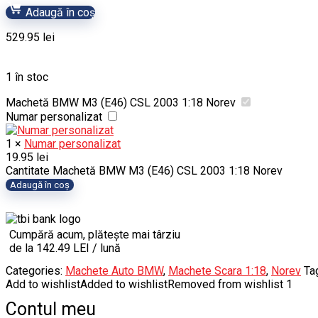
Adaugă în coș
529.95
lei
1 în stoc
Machetă BMW M3 (E46) CSL 2003 1:18 Norev
Numar personalizat
1
×
Numar personalizat
19.95
lei
Cantitate Machetă BMW M3 (E46) CSL 2003 1:18 Norev
Adaugă în coș
Cumpără acum, plătește mai târziu
de la 142.49 LEI / lună
Categories:
Machete Auto BMW
,
Machete Scara 1:18
,
Norev
Ta
Add to wishlist
Added to wishlist
Removed from wishlist
1
Contul meu