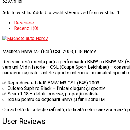
529.95
lei
Add to wishlist
Added to wishlist
Removed from wishlist
1
Descriere
Recenzii (0)
Machetă BMW M3 (E46) CSL 2003,1:18 Norev
Redescoperă esența pură a performanței BMW cu BMW M3 (E46) C
versiuni M din istorie – CSL (Coupe Sport Leichtbau) – construi
caroseriei ușurate, jantele sport și interiorul minimalist specif
✅ Reproducere fidelă BMW M3 CSL (E46) 2003
✅ Culoare Saphire Black – finisaj elegant și sportiv
✅ Scara 1:18 – detalii precise, proporții realiste
✅ Ideală pentru colecționarii BMW și fanii seriei M
O machetă de colecție rafinată, dedicată celor care apreciază
User Reviews