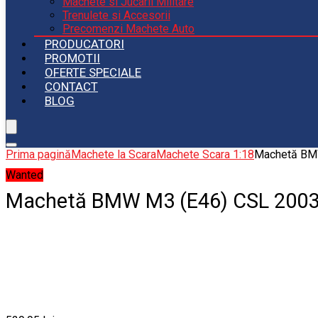
Machete si Jucarii Militare
Trenulete si Accesorii
Precomenzi Machete Auto
PRODUCATORI
PROMOTII
OFERTE SPECIALE
CONTACT
BLOG
Prima pagină
Machete la Scara
Machete Scara 1:18
Machetă BMW
Wanted
Machetă BMW M3 (E46) CSL 2003 