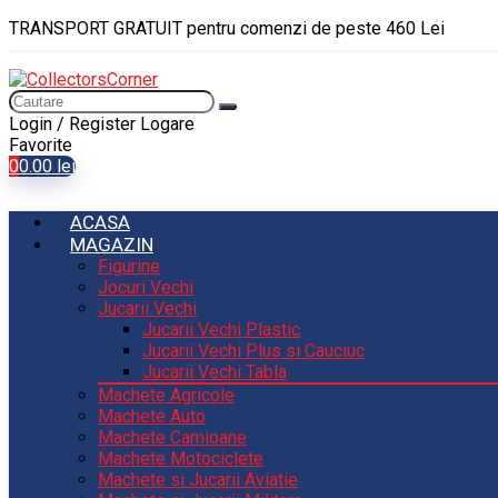
TRANSPORT GRATUIT pentru comenzi de peste 460 Lei
Login / Register
Logare
Favorite
0
0.00
lei
ACASA
MAGAZIN
Figurine
Jocuri Vechi
Jucarii Vechi
Jucarii Vechi Plastic
Jucarii Vechi Plus si Cauciuc
Jucarii Vechi Tabla
Machete Agricole
Machete Auto
Machete Camioane
Machete Motociclete
Machete si Jucarii Aviatie