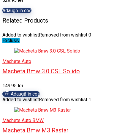
529.95
lei
Adaugă în coș
Related Products
Added to wishlist
Removed from wishlist
0
Exclusiv
Machete Auto
Macheta Bmw 3.0 CSL Solido
149.95
lei
Adaugă în coș
Added to wishlist
Removed from wishlist
1
Machete Auto BMW
Macheta Bmw M3 Rastar