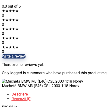
0.0
out of 5
★
★
★
★
★
0
★
★
★
★
★
0
★
★
★
★
★
0
★
★
★
★
★
0
★
★
★
★
★
0
Write a review
There are no reviews yet.
Only logged in customers who have purchased this product may
Machetă BMW M3 (E46) CSL 2003 1:18 Norev
Descriere
Recenzii (0)