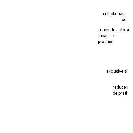
Jucarie Comunista
colectionarii
Jucarie Cu Cheie
Jucarie Tabla
Jucarie Veche
de
Kyosho Nissan GT-R
Lamborghini
Le Mans
Locomotiva Cu Abur
machete auto si
Macheta Auto Ferrari SF90 XX Stradale
jucarii, cu
produse
Macheta BMW M1
Macheta BMW M3
Macheta Chevrolet Chevelle
Macheta Chevrolet Corvette
Macheta Dacia 1310 L
Macheta Ford Thunderbird
exclusive si
Macheta Ford Transit
Macheta Jaguar D Type
Macheta Land Rover
Macheta Porsche 911
Maisto Speed Icons
reduceri
Mercedes Benz 300 SL
de pret!
Modele Auto Colecționabile.
Porsche
Porsche 911
Solido
Star Wars
Toy