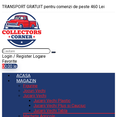
TRANSPORT GRATUIT pentru comenzi de peste 460 Lei
Login / Register
Logare
Favorite
0
0.00
lei
ACASA
MAGAZIN
Figurine
Jocuri Vechi
Jucarii Vechi
Jucarii Vechi Plastic
Jucarii Vechi Plus si Cauciuc
Jucarii Vechi Tabla
Machete Agricole