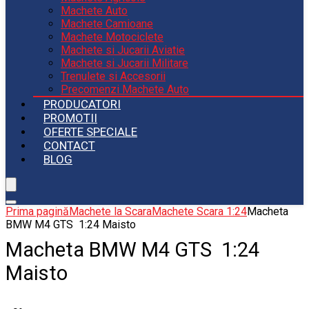
Machete Auto
Machete Camioane
Machete Motociclete
Machete si Jucarii Aviatie
Machete si Jucarii Militare
Trenulete si Accesorii
Precomenzi Machete Auto
PRODUCATORI
PROMOTII
OFERTE SPECIALE
CONTACT
BLOG
Prima pagină
Machete la Scara
Machete Scara 1:24
Macheta
BMW M4 GTS 1:24 Maisto
Macheta BMW M4 GTS 1:24
Maisto