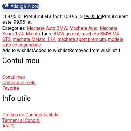
Adaugă în coș
109.95
lei
Prețul inițial a fost: 109.95 lei.
99.95
lei
Prețul curent
este: 99.95 lei.
Categories:
Machete Auto BMW
,
Machete Auto
,
Machete
Scara 1:24
,
Maisto
Tags:
BMW gri mat
,
macheta BMW M4
GTS
,
macheta Maisto 1:24
,
macheta sport premium
,
modele
auto colecționabile.
Add to wishlist
Added to wishlist
Removed from wishlist
1
Contul meu
Contul meu
Comenzile mele
Favorite
Info utile
Politica de Confidentialitate
Termeni si Conditii
ANPC