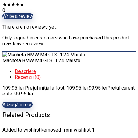
★
★
★
★
★
0
Write a review
There are no reviews yet.
Only logged in customers who have purchased this product
may leave a review.
Macheta BMW M4 GTS 1:24 Maisto
Descriere
Recenzii (0)
109.95
lei
Prețul inițial a fost: 109.95 lei.
99.95
lei
Prețul curent
este: 99.95 lei.
Adaugă în coș
Related Products
Added to wishlist
Removed from wishlist
1