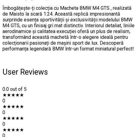
Îmbogățește-ți colecția cu Macheta BMW M4 GTS , realizată
de Maisto la scară 1:24. Această replică impresionantă
surprinde esența sportivității și exclusivității modelului BMW
M4 GTS, cu un finisaj gri mat distinctiv. Interiorul detaliat, liniile
aerodinamice și calitatea execuției oferă un plus de realism,
transformând această machetă într-o alegere ideală pentru
colecționarii pasionați de mașini sport de lux. Descoperă
performanța legendară BMW într-un format miniatural perfect!
User Reviews
0.0
out of 5
★
★
★
★
★
0
★
★
★
★
★
0
★
★
★
★
★
0
★
★
★
★
★
0