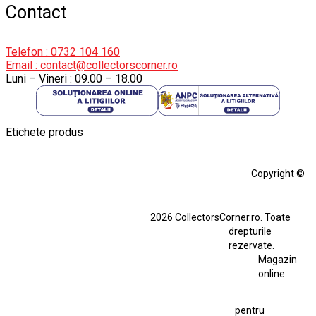
Contact
Telefon : 0732 104 160
Email : contact@collectorscorner.ro
Luni – Vineri : 09.00 – 18.00
Etichete produs
Alfa Romeo Giulia
Aro
Aro 10
Audi Gt Rs
BMW
Bmw M3
Copyright ©
BMW M3 E30
BMW M3 E46
BMW M3 Performance Parts
Dacia
2026 CollectorsCorner.ro. Toate
Ferrari SF90 XX Stradale
drepturile
Ferrari SF90 XX Stradale 1:18 Bburago
rezervate.
Magazin
Fiat Stilo Abarth 2.4 20V
Figurina Indian
online
Figurină Soldat WW2
Hot Wheels Elite Ferrari FXX
pentru
Hot Wheels Team Transport
Jucarie Colectie