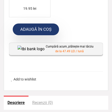
a
r
19.95
lei
p
e
ADAUGĂ ÎN COȘ
r
s
o
Cumpără acum, plătește mai târziu
n
de la 47.49 LEI / lună
a
l
i
z
Add to wishlist
a
t
Descriere
Recenzii (0)