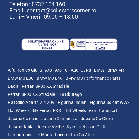
Telefon : 0732 104 160
Email : contact@collectorscorner.ro
Luni – Vineri : 09.00 – 18.00
Alfa Romeo Giulia
Aro
Aro 10
Audi Gt Rs
BMW
Bmw M3
BMW M3 E30
BMW M3 E46
BMW M3 Performance Parts
Dacia
Ferrari SF90 XX Stradale
Ferrari SF90 XX Stradale 1:18 Bburago
Fiat Stilo Abarth 2.4 20V
Figurina Indian
Figurină Soldat WW2
Hot Wheels Elite Ferrari FXX
Hot Wheels Team Transport
Jucarie Colectie
Jucarie Comunista
Jucarie Cu Cheie
Jucarie Tabla
Jucarie Veche
Kyosho Nissan GT-R
Lamborghini
Le Mans
Locomotiva Cu Abur