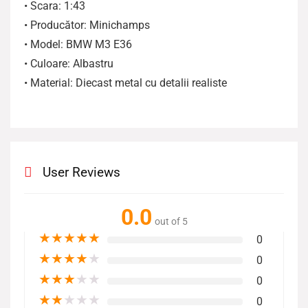
• Scara: 1:43
• Producător: Minichamps
• Model: BMW M3 E36
• Culoare: Albastru
• Material: Diecast metal cu detalii realiste
User Reviews
0.0
out of 5
★
★
★
★
★
0
★
★
★
★
★
0
★
★
★
★
★
0
★
★
★
★
★
0