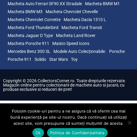
Macheta Auto Ferrari SF90 XX Stradale
Macheta BMW M1
Macheta BMW M3
Macheta Chevrolet Chevelle
Macheta Chevrolet Corvette
Macheta Dacia 1310 L
Macheta Ford Thunderbird
Macheta Ford Transit
Macheta Jaguar D Type
Macheta Land Rover
Macheta Porsche 911
Maisto Speed Icons
Mercedes Benz 300 SL
Modele Auto Colecționabile.
Porsche
Porsche 911
Solido
Star Wars
Toy
Copyright © 2026 CollectorsCorner.ro. Toate drepturile rezervate.
Magazin online pentru colectionarii de machete auto si jucarii, cu
produse exclusive si reduceri de pret!
Folosim cookie-uri pentru a ne asigura că vă oferim cea mai
bună experiență pe site-ul nostru. Dacă continuați să utilizați
acest site, vom presupune că sunteți mulțumit de acesta.
Ok
Politica de Confidențialitate