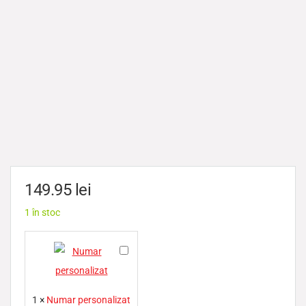
149.95
lei
1 în stoc
N
u
m
1
×
Numar personalizat