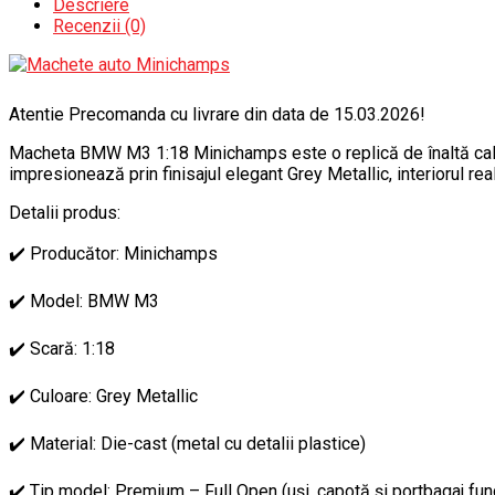
Descriere
Recenzii (0)
Atentie Precomanda cu livrare din data de 15.03.2026!
Macheta BMW M3 1:18 Minichamps este o replică de înaltă calit
impresionează prin finisajul elegant Grey Metallic, interiorul r
Detalii produs:
✔️ Producător: Minichamps
✔️ Model: BMW M3
✔️ Scară: 1:18
✔️ Culoare: Grey Metallic
✔️ Material: Die-cast (metal cu detalii plastice)
✔️ Tip model: Premium – Full Open (uși, capotă și portbagaj fun