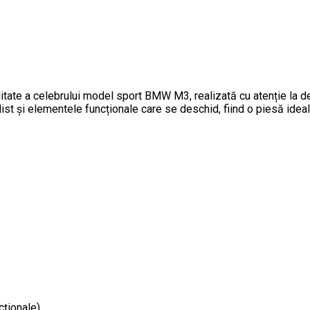
ate a celebrului model sport BMW M3, realizată cu atenție la d
ealist și elementele funcționale care se deschid, fiind o piesă id
cționale)