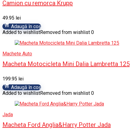
Camion cu remorca Krupp
49.95
lei
Adaugă în coș
Added to wishlist
Removed from wishlist
0
Machete Auto
Macheta Motocicleta Mini Dalia Lambretta 125
199.95
lei
Adaugă în coș
Added to wishlist
Removed from wishlist
0
Jada
Macheta Ford Anglia&Harry Potter Jada