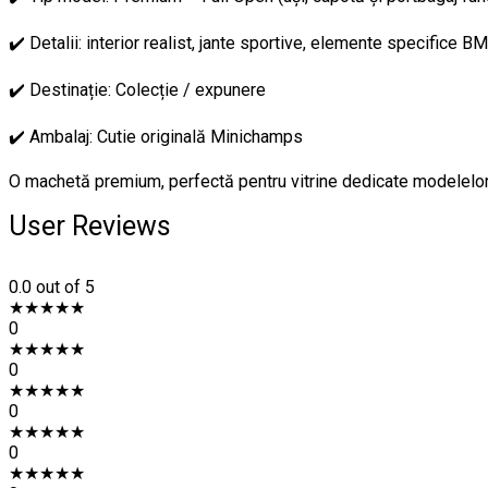
✔️ Detalii: interior realist, jante sportive, elemente specifice 
✔️ Destinație: Colecție / expunere
✔️ Ambalaj: Cutie originală Minichamps
O machetă premium, perfectă pentru vitrine dedicate modelelor
User Reviews
0.0
out of 5
★
★
★
★
★
0
★
★
★
★
★
0
★
★
★
★
★
0
★
★
★
★
★
0
★
★
★
★
★