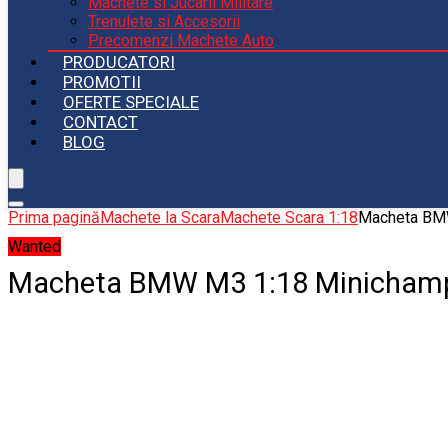
Machete si Jucarii Militare
Trenulete si Accesorii
Precomenzi Machete Auto
PRODUCATORI
PROMOTII
OFERTE SPECIALE
CONTACT
BLOG
Prima pagină
Machete la Scara
Machete Scara 1:18
Macheta BM
Wanted
Macheta BMW M3 1:18 Minicham