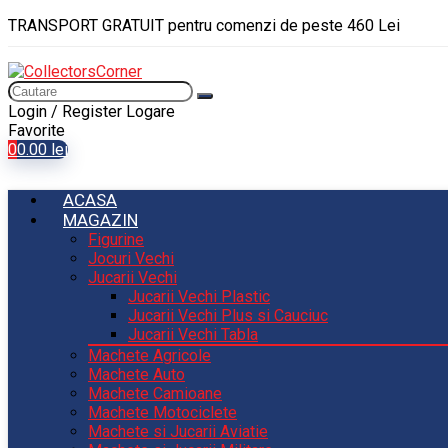
TRANSPORT GRATUIT pentru comenzi de peste 460 Lei
Login / Register
Logare
Favorite
0
0.00
lei
ACASA
MAGAZIN
Figurine
Jocuri Vechi
Jucarii Vechi
Jucarii Vechi Plastic
Jucarii Vechi Plus si Cauciuc
Jucarii Vechi Tabla
Machete Agricole
Machete Auto
Machete Camioane
Machete Motociclete
Machete si Jucarii Aviatie