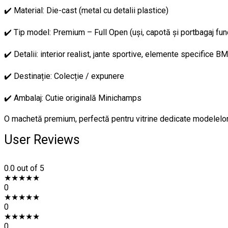
✔️ Material: Die-cast (metal cu detalii plastice)
✔️ Tip model: Premium – Full Open (uși, capotă și portbagaj fun
✔️ Detalii: interior realist, jante sportive, elemente specifice 
✔️ Destinație: Colecție / expunere
✔️ Ambalaj: Cutie originală Minichamps
O machetă premium, perfectă pentru vitrine dedicate modelelor
User Reviews
0.0
out of 5
★
★
★
★
★
0
★
★
★
★
★
0
★
★
★
★
★
0