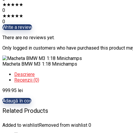
★
★
★
★
★
0
★
★
★
★
★
0
Write a review
There are no reviews yet.
Only logged in customers who have purchased this product may
Macheta BMW M3 1:18 Minichamps
Descriere
Recenzii (0)
999.95
lei
Adaugă în coș
Related Products
Added to wishlist
Removed from wishlist
0