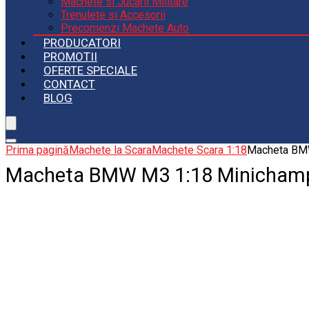
Machete si Jucarii Militare
Trenulete si Accesorii
Precomenzi Machete Auto
PRODUCATORI
PROMOTII
OFERTE SPECIALE
CONTACT
BLOG
Prima pagină
Machete la Scara
Machete Scara 1:18
Macheta BM
Macheta BMW M3 1:18 Minicham