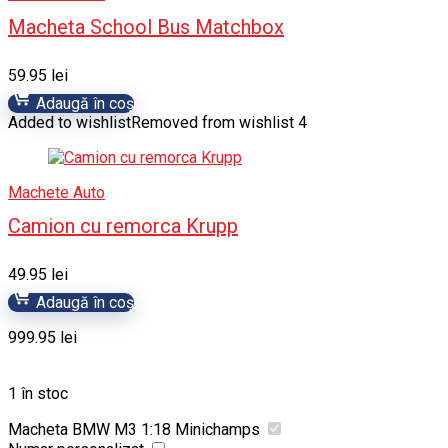
Macheta School Bus Matchbox
59.95
lei
Adaugă în coș
Added to wishlist
Removed from wishlist
4
Machete Auto
Camion cu remorca Krupp
49.95
lei
Adaugă în coș
999.95
lei
1 în stoc
Macheta BMW M3 1:18 Minichamps