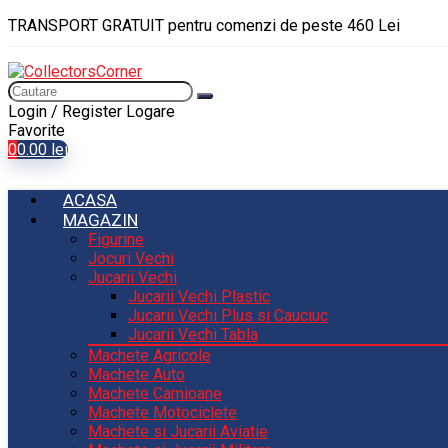
TRANSPORT GRATUIT pentru comenzi de peste 460 Lei
Login / Register
Logare
Favorite
0
0.00
lei
ACASA
MAGAZIN
Figurine
Jocuri Vechi
Jucarii Vechi
Jucarii Vechi Plastic
Jucarii Vechi Plus si Cauciuc
Jucarii Vechi Tabla
Machete Agricole
Machete Auto
Machete Camioane
Machete Motociclete
Machete si Jucarii Aviatie