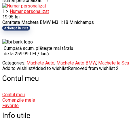
Numar personalizat
1
×
Numar personalizat
19.95
lei
Cantitate Macheta BMW M3 1:18 Minichamps
Adaugă în coș
Cumpără acum, plătește mai târziu
de la 259.99 LEI / lună
Categories:
Machete Auto
,
Machete Auto BMW
,
Machete la Sca
Add to wishlist
Added to wishlist
Removed from wishlist
2
Contul meu
Contul meu
Comenzile mele
Favorite
Info utile