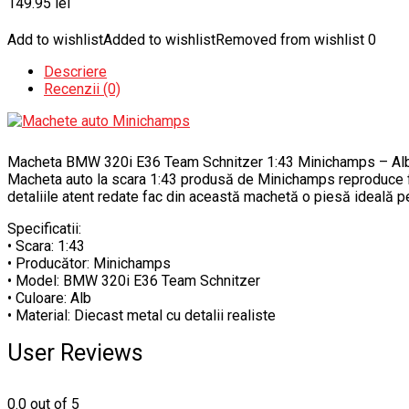
149.95
lei
Add to wishlist
Added to wishlist
Removed from wishlist
0
Descriere
Recenzii (0)
Macheta BMW 320i E36 Team Schnitzer 1:43 Minichamps – Al
Macheta auto la scara 1:43 produsă de Minichamps reproduce fi
detaliile atent redate fac din această machetă o piesă ideală pe
Specificatii:
• Scara: 1:43
• Producător: Minichamps
• Model: BMW 320i E36 Team Schnitzer
• Culoare: Alb
• Material: Diecast metal cu detalii realiste
User Reviews
0.0
out of 5