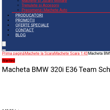
Machete si Jucarii Militare
Trenulete si Accesorii
Precomenzi Machete Auto
PRODUCATORI
PROMOTII
OFERTE SPECIALE
CONTACT
BLOG
Prima pagină
Machete la Scara
Machete Scara 1:43
Macheta BMW
Wanted
Macheta BMW 320i E36 Team Schn