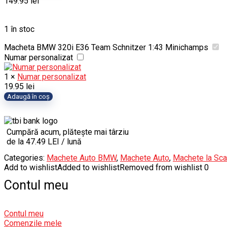
149.95
lei
1 în stoc
Macheta BMW 320i E36 Team Schnitzer 1:43 Minichamps
Numar personalizat
1
×
Numar personalizat
19.95
lei
Cantitate
Adaugă în coș
Macheta
BMW
320i
Cumpără acum, plătește mai târziu
E36
de la 47.49 LEI / lună
Team
Schnitzer
Categories:
Machete Auto BMW
,
Machete Auto
,
Machete la Sca
1:43
Add to wishlist
Added to wishlist
Removed from wishlist
0
Minichamps
Contul meu
Contul meu
Comenzile mele