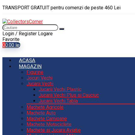
TRANSPORT GRATUIT pentru comenzi de peste 460 Lei
Login / Register
Logare
Favorite
0
0.00
lei
ACASA
MAGAZIN
Figurine
Jocuri Vechi
Jucarii Vechi
Jucarii Vechi Plastic
Jucarii Vechi Plus si Cauciuc
Jucarii Vechi Tabla
Machete Agricole
Machete Auto
Machete Camioane
Machete Motociclete
Machete si Jucarii Aviatie