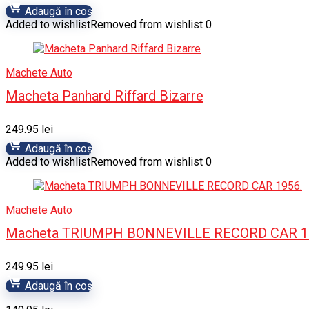
Adaugă în coș
Added to wishlist
Removed from wishlist
0
Machete Auto
Macheta Panhard Riffard Bizarre
249.95
lei
Adaugă în coș
Added to wishlist
Removed from wishlist
0
Machete Auto
Macheta TRIUMPH BONNEVILLE RECORD CAR 1
249.95
lei
Adaugă în coș