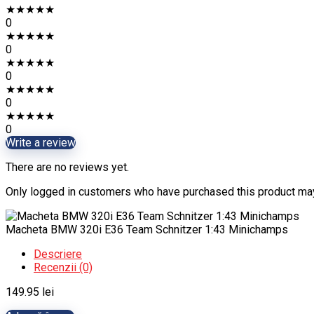
★
★
★
★
★
0
★
★
★
★
★
0
★
★
★
★
★
0
★
★
★
★
★
0
★
★
★
★
★
0
Write a review
There are no reviews yet.
Only logged in customers who have purchased this product may
Macheta BMW 320i E36 Team Schnitzer 1:43 Minichamps
Descriere
Recenzii (0)
149.95
lei