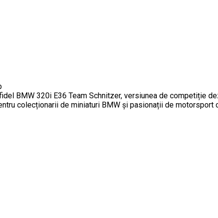
b
del BMW 320i E36 Team Schnitzer, versiunea de competiție dezvo
ntru colecționarii de miniaturi BMW și pasionații de motorsport c