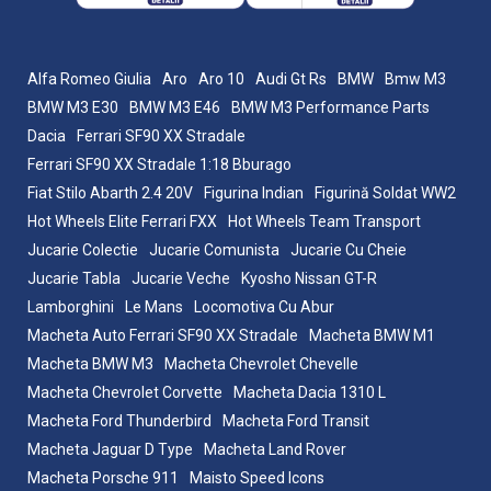
Alfa Romeo Giulia
Aro
Aro 10
Audi Gt Rs
BMW
Bmw M3
BMW M3 E30
BMW M3 E46
BMW M3 Performance Parts
Dacia
Ferrari SF90 XX Stradale
Ferrari SF90 XX Stradale 1:18 Bburago
Fiat Stilo Abarth 2.4 20V
Figurina Indian
Figurină Soldat WW2
Hot Wheels Elite Ferrari FXX
Hot Wheels Team Transport
Jucarie Colectie
Jucarie Comunista
Jucarie Cu Cheie
Jucarie Tabla
Jucarie Veche
Kyosho Nissan GT-R
Lamborghini
Le Mans
Locomotiva Cu Abur
Macheta Auto Ferrari SF90 XX Stradale
Macheta BMW M1
Macheta BMW M3
Macheta Chevrolet Chevelle
Macheta Chevrolet Corvette
Macheta Dacia 1310 L
Macheta Ford Thunderbird
Macheta Ford Transit
Macheta Jaguar D Type
Macheta Land Rover
Macheta Porsche 911
Maisto Speed Icons