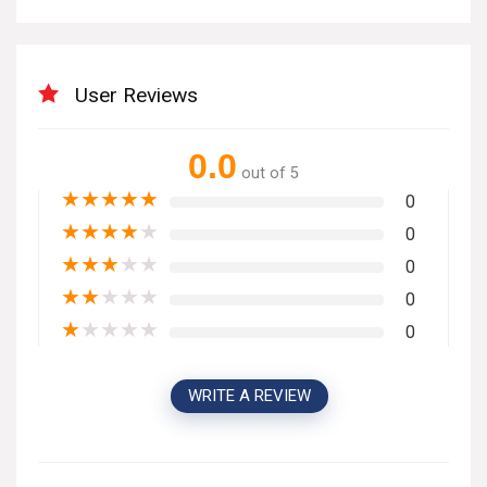
User Reviews
0.0
out of 5
★
★
★
★
★
0
★
★
★
★
★
0
★
★
★
★
★
0
★
★
★
★
★
0
★
★
★
★
★
0
WRITE A REVIEW