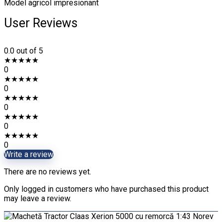
Model agricol impresionant
User Reviews
0.0
out of 5
★
★
★
★
★
0
★
★
★
★
★
0
★
★
★
★
★
0
★
★
★
★
★
0
★
★
★
★
★
0
Write a review
There are no reviews yet.
Only logged in customers who have purchased this product
may leave a review.