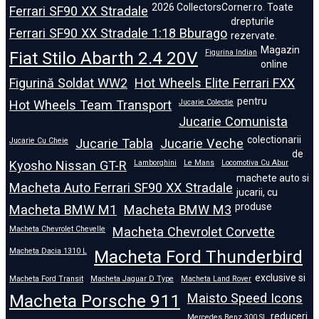
2026 CollectorsCorner.ro. Toate
Ferrari SF90 XX Stradale
drepturile
Ferrari SF90 XX Stradale 1:18 Bburago
rezervate.
Magazin
Fiat Stilo Abarth 2.4 20V
Figurina Indian
online
Figurină Soldat WW2
Hot Wheels Elite Ferrari FXX
pentru
Hot Wheels Team Transport
Jucarie Colectie
Jucarie Comunista
colectionarii
Jucarie Cu Cheie
Jucarie Tabla
Jucarie Veche
de
Kyosho Nissan GT-R
Lamborghini
Le Mans
Locomotiva Cu Abur
machete auto si
Macheta Auto Ferrari SF90 XX Stradale
jucarii, cu
produse
Macheta BMW M1
Macheta BMW M3
Macheta Chevrolet Chevelle
Macheta Chevrolet Corvette
Macheta Dacia 1310 L
Macheta Ford Thunderbird
exclusive si
Macheta Ford Transit
Macheta Jaguar D Type
Macheta Land Rover
Macheta Porsche 911
Maisto Speed Icons
reduceri
Mercedes Benz 300 SL