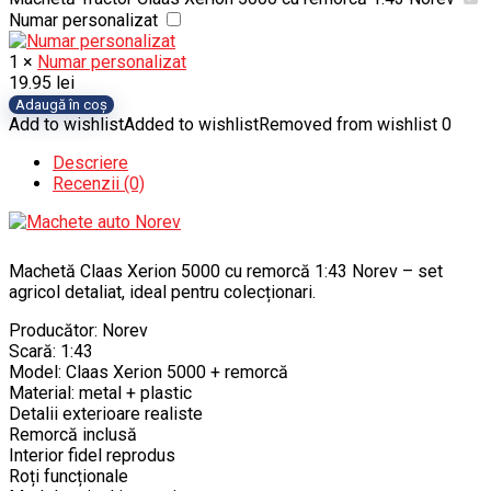
Numar personalizat
1
×
Numar personalizat
19.95
lei
Cantitate
Adaugă în coș
Machetă
Add to wishlist
Added to wishlist
Removed from wishlist
0
Tractor
Descriere
Claas
Recenzii (0)
Xerion
5000
cu
remorcă
1:43
Machetă Claas Xerion 5000 cu remorcă 1:43 Norev – set
Norev
agricol detaliat, ideal pentru colecționari.
Producător: Norev
Scară: 1:43
Model: Claas Xerion 5000 + remorcă
Material: metal + plastic
Detalii exterioare realiste
Remorcă inclusă
Interior fidel reprodus
Roți funcționale