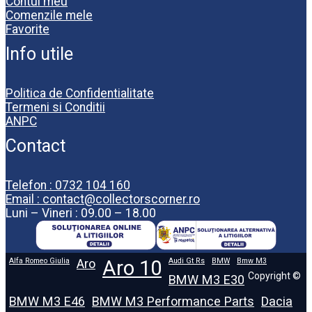
Contul meu
Comenzile mele
Favorite
Info utile
Politica de Confidentialitate
Termeni si Conditii
ANPC
Contact
Telefon : 0732 104 160
Email : contact@collectorscorner.ro
Luni – Vineri : 09.00 – 18.00
Alfa Romeo Giulia
Aro
Aro 10
Audi Gt Rs
BMW
Bmw M3
Copyright ©
BMW M3 E30
BMW M3 E46
BMW M3 Performance Parts
Dacia