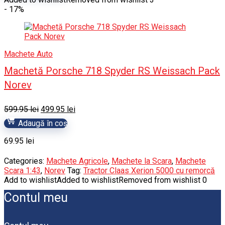
fost:
449.95 lei.
- 17%
565.95 lei.
Machete Auto
Machetă Porsche 718 Spyder RS Weissach Pack
Norev
Prețul
Prețul
599.95
lei
499.95
lei
inițial
curent
Adaugă în coș
a
este:
fost:
499.95 lei.
69.95
lei
599.95 lei.
Categories:
Machete Agricole
,
Machete la Scara
,
Machete
Scara 1:43
,
Norev
Tag:
Tractor Claas Xerion 5000 cu remorcă
Add to wishlist
Added to wishlist
Removed from wishlist
0
Contul meu