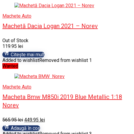
Machete Auto
Machetă Dacia Logan 2021 – Norev
Out of Stock
119.95
lei
Citește mai mult
Added to wishlist
Removed from wishlist
1
Wanted
Machete Auto
Macheta Bmw M850i 2019 Blue Metallic 1:18
Norev
Prețul
Prețul
565.95
lei
449.95
lei
inițial
curent
Adaugă în coș
a
este:
Added to wishlist
Removed from wishlist
3