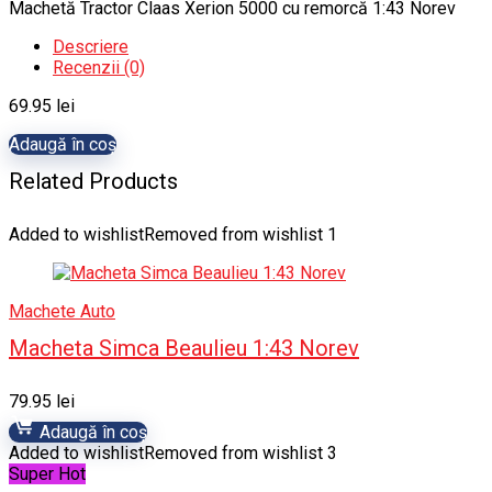
Machetă Tractor Claas Xerion 5000 cu remorcă 1:43 Norev
Descriere
Recenzii (0)
69.95
lei
Adaugă în coș
Related Products
Added to wishlist
Removed from wishlist
1
Machete Auto
Macheta Simca Beaulieu 1:43 Norev
79.95
lei
Adaugă în coș
Added to wishlist
Removed from wishlist
3
Super Hot