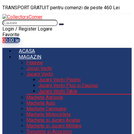
TRANSPORT GRATUIT pentru comenzi de peste 460 Lei
Login / Register
Logare
Favorite
0
0.00
lei
ACASA
MAGAZIN
Figurine
Jocuri Vechi
Jucarii Vechi
Jucarii Vechi Plastic
Jucarii Vechi Plus si Cauciuc
Jucarii Vechi Tabla
Machete Agricole
Machete Auto
Machete Camioane
Machete Motociclete
Machete si Jucarii Aviatie
Machete si Jucarii Militare
Trenulete si Accesorii