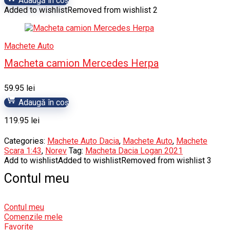
Adaugă în coș
Added to wishlist
Removed from wishlist
2
Machete Auto
Macheta camion Mercedes Herpa
59.95
lei
Adaugă în coș
119.95
lei
Categories:
Machete Auto Dacia
,
Machete Auto
,
Machete
Scara 1:43
,
Norev
Tag:
Macheta Dacia Logan 2021
Add to wishlist
Added to wishlist
Removed from wishlist
3
Contul meu
Contul meu
Comenzile mele
Favorite