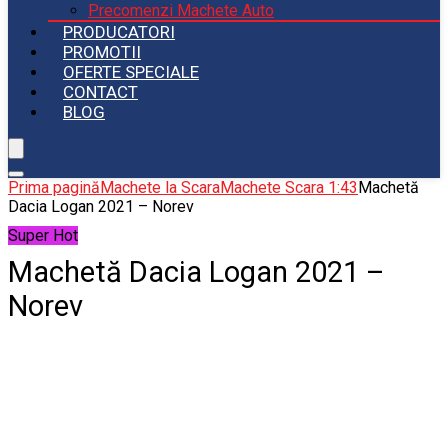
Precomenzi Machete Auto
PRODUCATORI
PROMOTII
OFERTE SPECIALE
CONTACT
BLOG
Prima pagină
Machete la Scara
Machete Scara 1:43
Machetă
Dacia Logan 2021 – Norev
Super Hot
Machetă Dacia Logan 2021 –
Norev