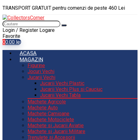
TRANSPORT GRATUIT pentru comenzi de peste 460 Lei
Login / Register
Logare
Favorite
0
0.00
lei
ACASA
MAGAZIN
Figurine
Jocuri Vechi
Jucarii Vechi
Jucarii Vechi Plastic
Jucarii Vechi Plus si Cauciuc
Jucarii Vechi Tabla
Machete Agricole
Machete Auto
Machete Camioane
Machete Motociclete
Machete si Jucarii Aviatie
Machete si Jucarii Militare
Trenulete si Accesorii