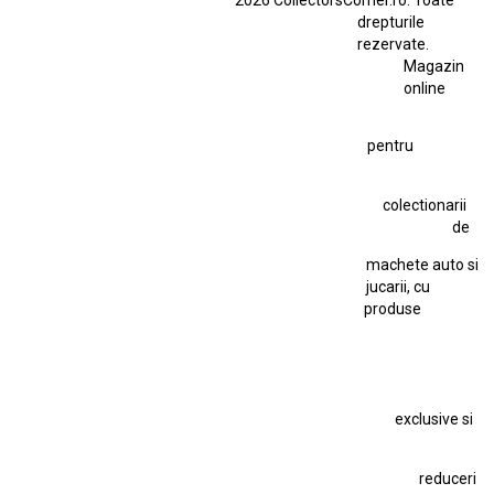
Ferrari SF90 XX Stradale
drepturile
Ferrari SF90 XX Stradale 1:18 Bburago
rezervate.
Magazin
Fiat Stilo Abarth 2.4 20V
Figurina Indian
online
Figurină Soldat WW2
Hot Wheels Elite Ferrari FXX
pentru
Hot Wheels Team Transport
Jucarie Colectie
Jucarie Comunista
colectionarii
Jucarie Cu Cheie
Jucarie Tabla
Jucarie Veche
de
Kyosho Nissan GT-R
Lamborghini
Le Mans
Locomotiva Cu Abur
machete auto si
Macheta Auto Ferrari SF90 XX Stradale
jucarii, cu
produse
Macheta BMW M1
Macheta BMW M3
Macheta Chevrolet Chevelle
Macheta Chevrolet Corvette
Macheta Dacia 1310 L
Macheta Ford Thunderbird
exclusive si
Macheta Ford Transit
Macheta Jaguar D Type
Macheta Land Rover
Macheta Porsche 911
Maisto Speed Icons
reduceri
Mercedes Benz 300 SL