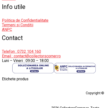
Info utile
Politica de Confidentialitate
Termeni si Conditii
ANPC
Contact
Telefon : 0732 104 160
Email : contact@collectorscorner.ro
Luni – Vineri : 09.00 – 18.00
Etichete produs
Alfa Romeo Giulia
Aro
Aro 10
Audi Gt Rs
BMW
Bmw M3
Copyright ©
BMW M3 E30
BMW M3 E46
BMW M3 Performance Parts
Dacia
2026 CollectorsCorner.ro. Toate