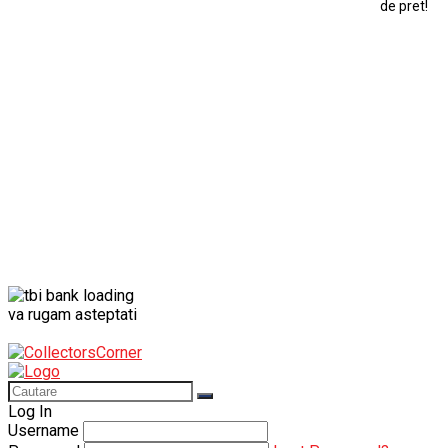
de pret!
Modele Auto Colecționabile.
Porsche
Porsche 911
Solido
Star Wars
Toy
va rugam asteptati
Log In
Username