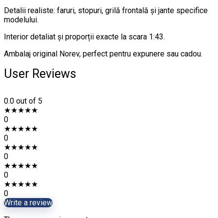
Detalii realiste: faruri, stopuri, grilă frontală și jante specifice
modelului.
Interior detaliat și proporții exacte la scara 1:43.
Ambalaj original Norev, perfect pentru expunere sau cadou.
User Reviews
0.0
out of 5
★
★
★
★
★
0
★
★
★
★
★
0
★
★
★
★
★
0
★
★
★
★
★
0
★
★
★
★
★
0
Write a review