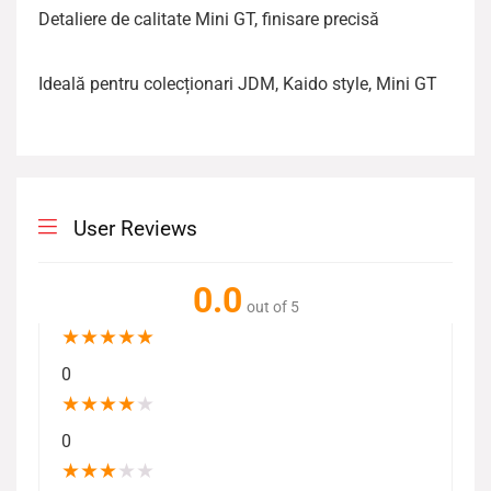
Detaliere de calitate Mini GT, finisare precisă
Ideală pentru colecționari JDM, Kaido style, Mini GT
User Reviews
0.0
out of 5
★
★
★
★
★
0
★
★
★
★
★
0
★
★
★
★
★