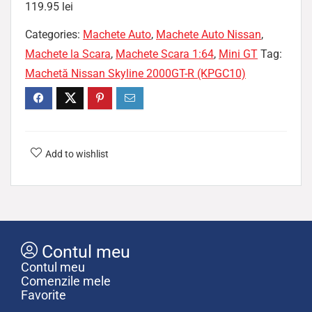
119.95
lei
Categories:
Machete Auto
,
Machete Auto Nissan
,
Machete la Scara
,
Machete Scara 1:64
,
Mini GT
Tag:
Machetă Nissan Skyline 2000GT-R (KPGC10)
Add to wishlist
Contul meu
Contul meu
Comenzile mele
Favorite