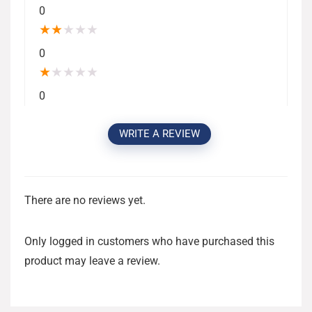
0
★
★
★
★
★
0
★
★
★
★
★
0
WRITE A REVIEW
There are no reviews yet.
Only logged in customers who have purchased this
product may leave a review.