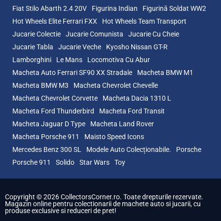
Fiat Stilo Abarth 2.4 20V
Figurina Indian
Figurină Soldat WW2
Hot Wheels Elite Ferrari FXX
Hot Wheels Team Transport
Jucarie Colectie
Jucarie Comunista
Jucarie Cu Cheie
Jucarie Tabla
Jucarie Veche
Kyosho Nissan GT-R
Lamborghini
Le Mans
Locomotiva Cu Abur
Macheta Auto Ferrari SF90 XX Stradale
Macheta BMW M1
Macheta BMW M3
Macheta Chevrolet Chevelle
Macheta Chevrolet Corvette
Macheta Dacia 1310 L
Macheta Ford Thunderbird
Macheta Ford Transit
Macheta Jaguar D Type
Macheta Land Rover
Macheta Porsche 911
Maisto Speed Icons
Mercedes Benz 300 SL
Modele Auto Colecționabile.
Porsche
Porsche 911
Solido
Star Wars
Toy
Copyright © 2026 CollectorsCorner.ro. Toate drepturile rezervate.
Magazin online pentru colectionarii de machete auto si jucarii, cu
produse exclusive si reduceri de pret!