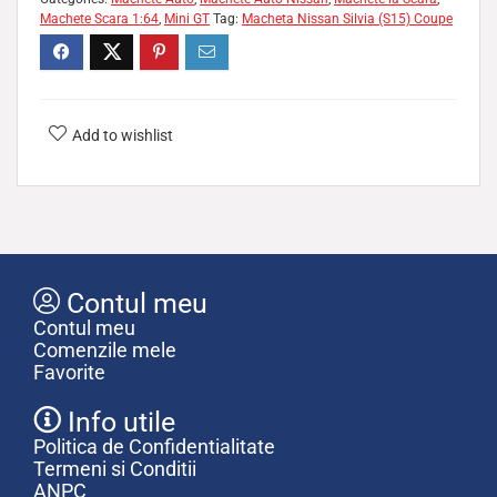
Machete Scara 1:64
,
Mini GT
Tag:
Macheta Nissan Silvia (S15) Coupe
Add to wishlist
Contul meu
Contul meu
Comenzile mele
Favorite
Info utile
Politica de Confidentialitate
Termeni si Conditii
ANPC