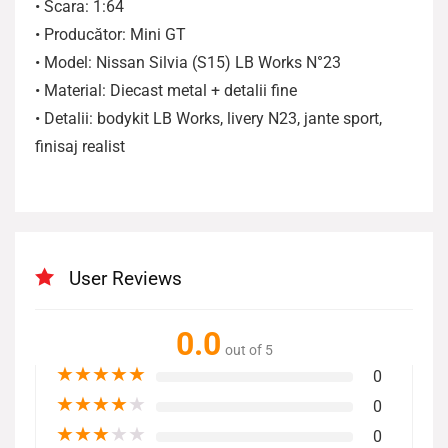
• Scara: 1:64
• Producător: Mini GT
• Model: Nissan Silvia (S15) LB Works N°23
• Material: Diecast metal + detalii fine
• Detalii: bodykit LB Works, livery N23, jante sport,
finisaj realist
User Reviews
0.0
out of 5
★
★
★
★
★
0
★
★
★
★
★
0
★
★
★
★
★
0