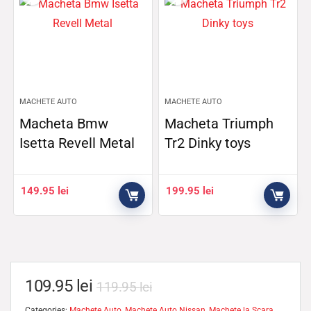
MACHETE AUTO
MACHETE AUTO
Macheta Bmw
Macheta Triumph
Isetta Revell Metal
Tr2 Dinky toys
149.95
lei
199.95
lei
109.95
lei
119.95
lei
Categories:
Machete Auto
,
Machete Auto Nissan
,
Machete la Scara
,