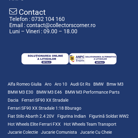
Contact
Telefon : 0732 104 160
Email : contact@collectorscorner.ro
Luni – Vineri : 09.00 – 18.00
Alfa Romeo Giulia
Aro
Aro 10
Audi Gt Rs
BMW
Bmw M3
BMW M3 E30
BMW M3 E46
BMW M3 Performance Parts
Dacia
Ferrari SF90 XX Stradale
Ferrari SF90 XX Stradale 1:18 Bburago
Fiat Stilo Abarth 2.4 20V
Figurina Indian
Figurină Soldat WW2
Hot Wheels Elite Ferrari FXX
Hot Wheels Team Transport
Jucarie Colectie
Jucarie Comunista
Jucarie Cu Cheie