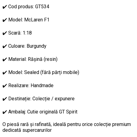
✔️ Cod produs: GT534
✔️ Model: McLaren F1
✔️ Scară: 1:18
✔️ Culoare: Burgundy
✔️ Material: Rășină (resin)
✔️ Model: Sealed (fără părți mobile)
✔️ Realizare: Handmade
✔️ Destinație: Colecție / expunere
✔️ Ambalaj: Cutie originală GT Spirit
O piesă rară și rafinată, ideală pentru orice colecție premium
dedicată supercarurilor