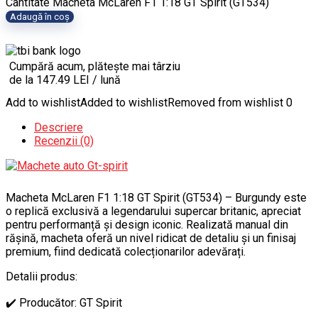
Cantitate Macheta McLaren F1 1:18 GT Spirit (GT534)
Adaugă în coș
Cumpără acum, plătește mai târziu
de la 147.49 LEI / lună
Add to wishlist
Added to wishlist
Removed from wishlist
0
Descriere
Recenzii (0)
Macheta McLaren F1 1:18 GT Spirit (GT534) – Burgundy este
o replică exclusivă a legendarului supercar britanic, apreciat
pentru performanță și design iconic. Realizată manual din
rășină, macheta oferă un nivel ridicat de detaliu și un finisaj
premium, fiind dedicată colecționarilor adevărați.
Detalii produs:
✔️ Producător: GT Spirit