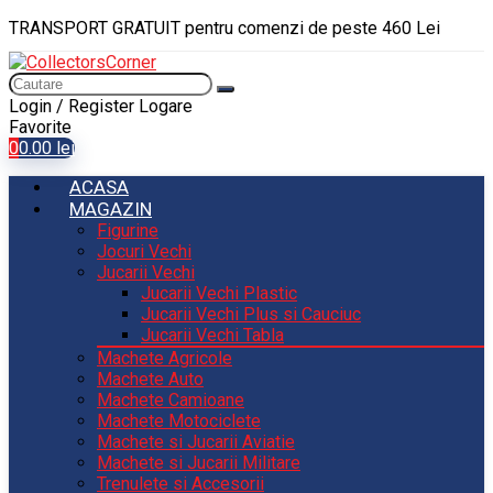
TRANSPORT GRATUIT pentru comenzi de peste 460 Lei
Login / Register
Logare
Favorite
0
0.00
lei
ACASA
MAGAZIN
Figurine
Jocuri Vechi
Jucarii Vechi
Jucarii Vechi Plastic
Jucarii Vechi Plus si Cauciuc
Jucarii Vechi Tabla
Machete Agricole
Machete Auto
Machete Camioane
Machete Motociclete
Machete si Jucarii Aviatie
Machete si Jucarii Militare
Trenulete si Accesorii