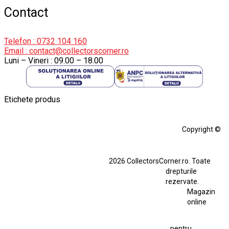
Contact
Telefon : 0732 104 160
Email : contact@collectorscorner.ro
Luni – Vineri : 09.00 – 18.00
Etichete produs
Alfa Romeo Giulia
Aro
Aro 10
Audi Gt Rs
BMW
Bmw M3
Copyright ©
BMW M3 E30
BMW M3 E46
BMW M3 Performance Parts
Dacia
2026 CollectorsCorner.ro. Toate
Ferrari SF90 XX Stradale
drepturile
Ferrari SF90 XX Stradale 1:18 Bburago
rezervate.
Magazin
Fiat Stilo Abarth 2.4 20V
Figurina Indian
online
Figurină Soldat WW2
Hot Wheels Elite Ferrari FXX
pentru