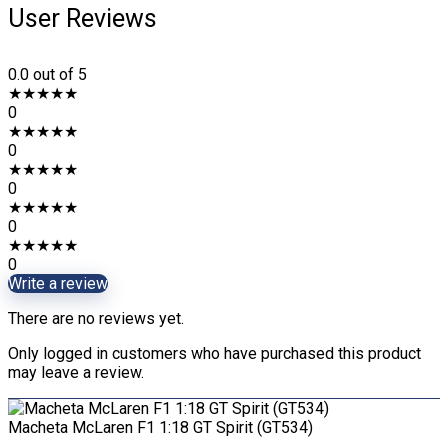
User Reviews
0.0
out of 5
★
★
★
★
★
0
★
★
★
★
★
0
★
★
★
★
★
0
★
★
★
★
★
0
★
★
★
★
★
0
Write a review
There are no reviews yet.
Only logged in customers who have purchased this product
may leave a review.
Macheta McLaren F1 1:18 GT Spirit (GT534)