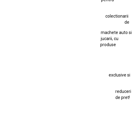
Hot Wheels Team Transport
Jucarie Colectie
Jucarie Comunista
colectionarii
Jucarie Cu Cheie
Jucarie Tabla
Jucarie Veche
de
Kyosho Nissan GT-R
Lamborghini
Le Mans
Locomotiva Cu Abur
machete auto si
Macheta Auto Ferrari SF90 XX Stradale
jucarii, cu
produse
Macheta BMW M1
Macheta BMW M3
Macheta Chevrolet Chevelle
Macheta Chevrolet Corvette
Macheta Dacia 1310 L
Macheta Ford Thunderbird
exclusive si
Macheta Ford Transit
Macheta Jaguar D Type
Macheta Land Rover
Macheta Porsche 911
Maisto Speed Icons
reduceri
Mercedes Benz 300 SL
de pret!
Modele Auto Colecționabile.
Porsche
Porsche 911
Solido
Star Wars
Toy