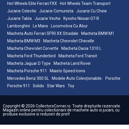
Hot Wheels Elite Ferrari FXX
Hot Wheels Team Transport
Jucarie Colectie
Jucarie Comunista
Jucarie Cu Cheie
Jucarie Tabla
Jucarie Veche
Kyosho Nissan GT-R
Lamborghini
Le Mans
Locomotiva Cu Abur
Macheta Auto Ferrari SF90 XX Stradale
Macheta BMW M1
Macheta BMW M3
Macheta Chevrolet Chevelle
Macheta Chevrolet Corvette
Macheta Dacia 1310 L
Macheta Ford Thunderbird
Macheta Ford Transit
Macheta Jaguar D Type
Macheta Land Rover
Macheta Porsche 911
Maisto Speed Icons
Mercedes Benz 300 SL
Modele Auto Colecționabile.
Porsche
Porsche 911
Solido
Star Wars
Toy
Copyright © 2026 CollectorsCorner.ro. Toate drepturile rezervate.
Magazin online pentru colectionarii de machete auto si jucarii, cu
produse exclusive si reduceri de pret!