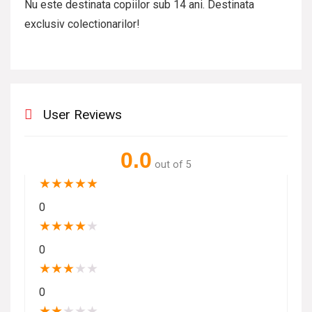
Nu este destinata copiilor sub 14 ani. Destinata
exclusiv colectionarilor!
User Reviews
0.0
out of 5
★
★
★
★
★
0
★
★
★
★
★
0
★
★
★
★
★
0
★
★
★
★
★