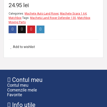
24.95
lei
Categories:
Machete Auto Land Rover
,
Machete Scara 1:64
,
Matchbox
Tags:
Machetă Land Rover Defender 130
,
Matchbox
Moving Parts
Add to wishlist
Contul meu
Contul meu
Comenzile mele
Favorite
Info utile