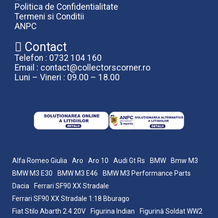
Politica de Confidentialitate
Termeni si Conditii
ANPC
Contact
Telefon : 0732 104 160
Email : contact@collectorscorner.ro
Luni – Vineri : 09.00 – 18.00
Alfa Romeo Giulia
Aro
Aro 10
Audi Gt Rs
BMW
Bmw M3
BMW M3 E30
BMW M3 E46
BMW M3 Performance Parts
Dacia
Ferrari SF90 XX Stradale
Ferrari SF90 XX Stradale 1:18 Bburago
Fiat Stilo Abarth 2.4 20V
Figurina Indian
Figurină Soldat WW2