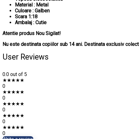
Material : Metal
Culoare : Galben
Scara 1:18
Ambalaj : Cutie
Atentie produs Nou Sigilat!
Nu este destinata copiilor sub 14 ani. Destinata exclusiv colecti
User Reviews
0.0
out of 5
★
★
★
★
★
0
★
★
★
★
★
0
★
★
★
★
★
0
★
★
★
★
★
0
★
★
★
★
★
0