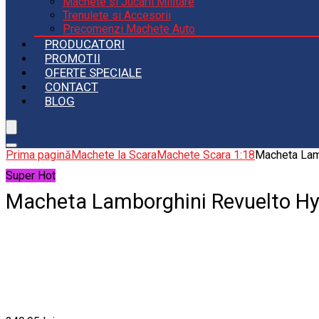
Machete si Jucarii Militare
Trenulete si Accesorii
Precomenzi Machete Auto
PRODUCATORI
PROMOTII
OFERTE SPECIALE
CONTACT
BLOG
Prima pagină
Machete la Scara
Machete Scara 1:18
Macheta Lamb
Super Hot
Macheta Lamborghini Revuelto Hyb