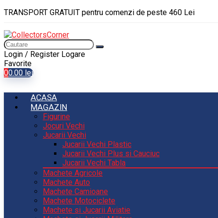
TRANSPORT GRATUIT pentru comenzi de peste 460 Lei
Login / Register
Logare
Favorite
0
0.00
lei
ACASA
MAGAZIN
Figurine
Jocuri Vechi
Jucarii Vechi
Jucarii Vechi Plastic
Jucarii Vechi Plus si Cauciuc
Jucarii Vechi Tabla
Machete Agricole
Machete Auto
Machete Camioane
Machete Motociclete
Machete si Jucarii Aviatie