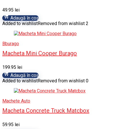
49.95
lei
Adaugă în coș
Added to wishlist
Removed from wishlist
2
Bburago
Macheta Mini Cooper Burago
199.95
lei
Adaugă în coș
Added to wishlist
Removed from wishlist
0
Machete Auto
Macheta Concrete Truck Matcbox
59.95
lei