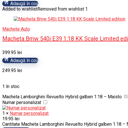
Adaugă în coș
Added to wishlist
Removed from wishlist
1
Machete Auto
Macheta Bmw 540i E39 1:18 KK Scale Limited edi
399.95
lei
Adaugă în coș
249.95
lei
1 în stoc
Macheta Lamborghini Revuelto Hybrid galben 1:18 – Maisto
Numar personalizat
1
×
Numar personalizat
19.95
lei
Cantitate Macheta Lamborghini Revuelto Hybrid galben 1:18 – 