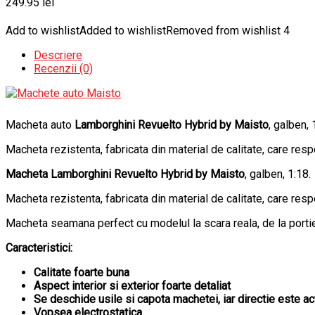
249.95
lei
Add to wishlist
Added to wishlist
Removed from wishlist
4
Descriere
Recenzii (0)
Macheta auto
Lamborghini Revuelto Hybrid by Maisto
, galben, 
Macheta rezistenta, fabricata din material de calitate, care respe
Macheta Lamborghini Revuelto Hybrid by Maisto
, galben, 1:18.
Macheta rezistenta, fabricata din material de calitate, care respe
Macheta seamana perfect cu modelul la scara reala, de la portier
Caracteristici:
Calitate foarte buna
Aspect interior si exterior foarte detaliat
Se deschide usile si capota machetei, iar directie este ac
Vopsea electrostatica