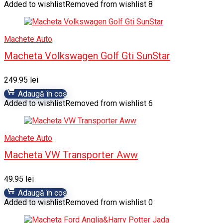
Added to wishlist
Removed from wishlist
8
Machete Auto
Macheta Volkswagen Golf Gti SunStar
249.95
lei
Adaugă în coș
Added to wishlist
Removed from wishlist
6
Machete Auto
Macheta VW Transporter Aww
49.95
lei
Adaugă în coș
Added to wishlist
Removed from wishlist
0