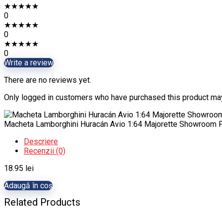
★
★
★
★
★
0
★
★
★
★
★
0
★
★
★
★
★
0
Write a review
There are no reviews yet.
Only logged in customers who have purchased this product may
Macheta Lamborghini Huracán Avio 1:64 Majorette Showroom P
Descriere
Recenzii (0)
18.95
lei
Adaugă în coș
Related Products