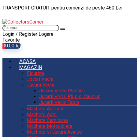
TRANSPORT GRATUIT pentru comenzi de peste 460 Lei
Login / Register
Logare
Favorite
0
0.00
lei
ACASA
MAGAZIN
Figurine
Jocuri Vechi
Jucarii Vechi
Jucarii Vechi Plastic
Jucarii Vechi Plus si Cauciuc
Jucarii Vechi Tabla
Machete Agricole
Machete Auto
Machete Camioane
Machete Motociclete
Machete si Jucarii Aviatie