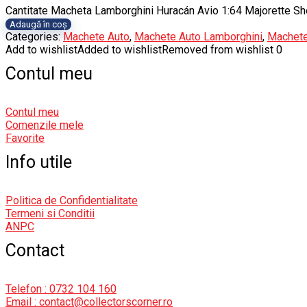
Cantitate Macheta Lamborghini Huracán Avio 1:64 Majorette 
Adaugă în coș
Categories:
Machete Auto
,
Machete Auto Lamborghini
,
Machete
Add to wishlist
Added to wishlist
Removed from wishlist
0
Contul meu
Contul meu
Comenzile mele
Favorite
Info utile
Politica de Confidentialitate
Termeni si Conditii
ANPC
Contact
Telefon : 0732 104 160
Email : contact@collectorscorner.ro