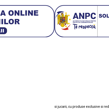
3 E30
BMW M3 E46
BMW M3 Performance Parts
Da
 1:18 Bburago
Fiat Stilo Abarth 2.4 20V
Figurina Ind
Hot Wh
san GT-R
Lamborghini
Le Mans
Locomotiva Cu Abur
Macheta Auto Fer
let Corvette
Macheta Dacia 1310 L
Macheta Ford Thund
o Colecționabile.
Porsche
Porsche 911
Soli
si jucarii, cu produse exclusive si re