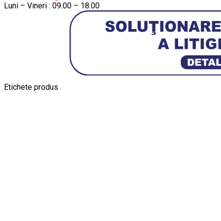
Luni – Vineri : 09.00 – 18.00
Etichete produs
Alfa Romeo Giulia
Aro
Aro 10
Audi Gt Rs
BMW
Bmw M3
BMW M
Ferrari SF90 XX Stradale
Jucarie Cu Cheie
Jucarie Tabla
Jucarie Veche
Kyosho Nis
Macheta BMW M3
Macheta Chevrolet Chevelle
Macheta Chevro
Maisto Speed Icons
Mercedes Benz 300 SL
Modele Aut