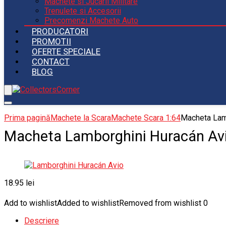
Machete si Jucarii Militare
Trenulete si Accesorii
Precomenzi Machete Auto
PRODUCATORI
PROMOTII
OFERTE SPECIALE
CONTACT
BLOG
Prima pagină
Machete la Scara
Machete Scara 1:64
Macheta Lam
Macheta Lamborghini Huracán Avi
18.95
lei
Add to wishlist
Added to wishlist
Removed from wishlist
0
Descriere