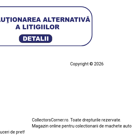
Copyright © 2026
cia
Ferrari SF90 XX Stradale
ian
Figurină Soldat WW2
Hot Wheels Elite Ferrari FXX
eels Team Transport
Jucarie Colectie
Jucarie Comunista
rari SF90 XX Stradale
Macheta BMW M1
erbird
Macheta Ford Transit
Macheta Jaguar D Type
Macheta Land Rover
Macheta Porsche 911
CollectorsCorner.ro. Toate drepturile rezervate.
do
Star Wars
Toy
Magazin online pentru colectionarii de machete auto
duceri de pret!