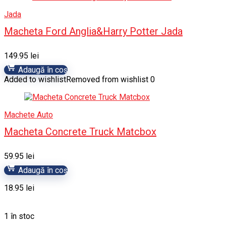
Jada
Macheta Ford Anglia&Harry Potter Jada
149.95
lei
Adaugă în coș
Added to wishlist
Removed from wishlist
0
Machete Auto
Macheta Concrete Truck Matcbox
59.95
lei
Adaugă în coș
18.95
lei
1 în stoc