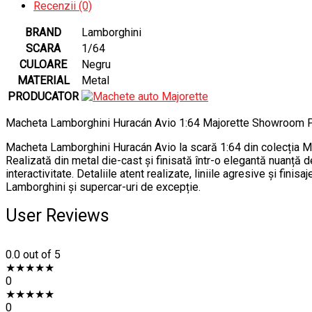
Recenzii (0)
BRAND
Lamborghini
SCARA
1/64
CULOARE
Negru
MATERIAL
Metal
PRODUCATOR
Macheta Lamborghini Huracán Avio 1:64 Majorette Showroom P
Macheta Lamborghini Huracán Avio la scară 1:64 din colecția Ma
Realizată din metal die-cast și finisată într-o elegantă nuanț
interactivitate. Detaliile atent realizate, liniile agresive și f
Lamborghini și supercar-uri de excepție.
User Reviews
0.0
out of 5
★
★
★
★
★
0
★
★
★
★
★
0