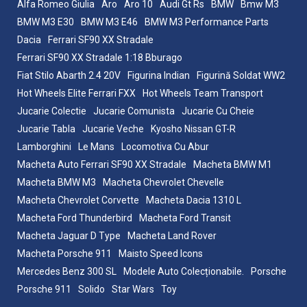
Alfa Romeo Giulia
Aro
Aro 10
Audi Gt Rs
BMW
Bmw M3
BMW M3 E30
BMW M3 E46
BMW M3 Performance Parts
Dacia
Ferrari SF90 XX Stradale
Ferrari SF90 XX Stradale 1:18 Bburago
Fiat Stilo Abarth 2.4 20V
Figurina Indian
Figurină Soldat WW2
Hot Wheels Elite Ferrari FXX
Hot Wheels Team Transport
Jucarie Colectie
Jucarie Comunista
Jucarie Cu Cheie
Jucarie Tabla
Jucarie Veche
Kyosho Nissan GT-R
Lamborghini
Le Mans
Locomotiva Cu Abur
Macheta Auto Ferrari SF90 XX Stradale
Macheta BMW M1
Macheta BMW M3
Macheta Chevrolet Chevelle
Macheta Chevrolet Corvette
Macheta Dacia 1310 L
Macheta Ford Thunderbird
Macheta Ford Transit
Macheta Jaguar D Type
Macheta Land Rover
Macheta Porsche 911
Maisto Speed Icons
Mercedes Benz 300 SL
Modele Auto Colecționabile.
Porsche
Porsche 911
Solido
Star Wars
Toy