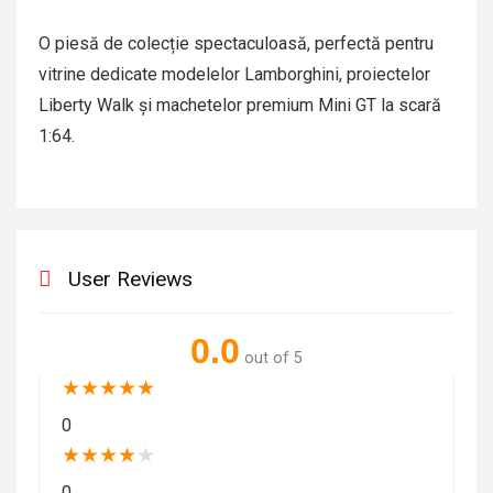
O piesă de colecție spectaculoasă, perfectă pentru
vitrine dedicate modelelor Lamborghini, proiectelor
Liberty Walk și machetelor premium Mini GT la scară
1:64.
User Reviews
0.0
out of 5
★
★
★
★
★
0
★
★
★
★
★
0