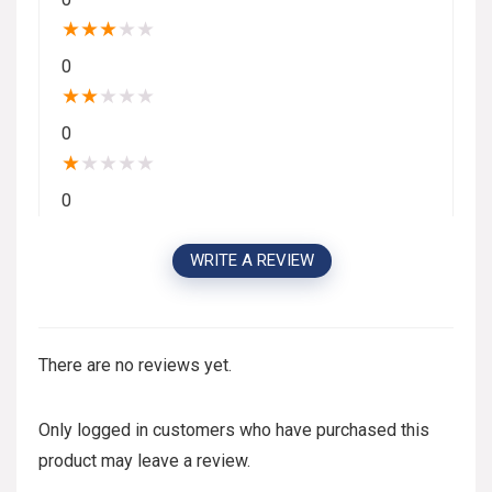
★
★
★
★
★
0
★
★
★
★
★
0
★
★
★
★
★
0
WRITE A REVIEW
There are no reviews yet.
Only logged in customers who have purchased this
product may leave a review.