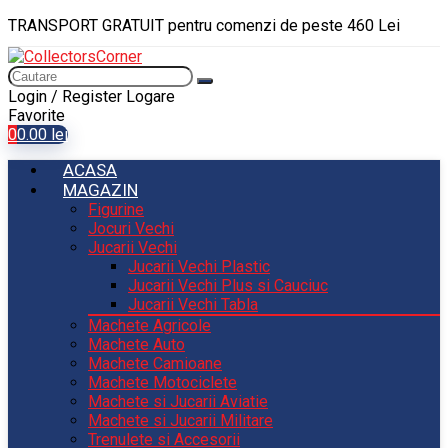
TRANSPORT GRATUIT pentru comenzi de peste 460 Lei
Login / Register
Logare
Favorite
0
0.00
lei
ACASA
MAGAZIN
Figurine
Jocuri Vechi
Jucarii Vechi
Jucarii Vechi Plastic
Jucarii Vechi Plus si Cauciuc
Jucarii Vechi Tabla
Machete Agricole
Machete Auto
Machete Camioane
Machete Motociclete
Machete si Jucarii Aviatie
Machete si Jucarii Militare
Trenulete si Accesorii