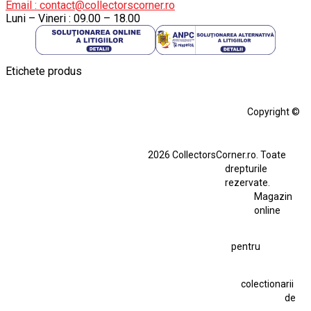
Email : contact@collectorscorner.ro
Luni – Vineri : 09.00 – 18.00
Etichete produs
Alfa Romeo Giulia
Aro
Aro 10
Audi Gt Rs
BMW
Bmw M3
Copyright ©
BMW M3 E30
BMW M3 E46
BMW M3 Performance Parts
Dacia
2026 CollectorsCorner.ro. Toate
Ferrari SF90 XX Stradale
drepturile
Ferrari SF90 XX Stradale 1:18 Bburago
rezervate.
Magazin
Fiat Stilo Abarth 2.4 20V
Figurina Indian
online
Figurină Soldat WW2
Hot Wheels Elite Ferrari FXX
pentru
Hot Wheels Team Transport
Jucarie Colectie
Jucarie Comunista
colectionarii
Jucarie Cu Cheie
Jucarie Tabla
Jucarie Veche
de
Kyosho Nissan GT-R
Lamborghini
Le Mans
Locomotiva Cu Abur