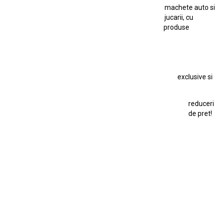
machete auto si
Macheta Auto Ferrari SF90 XX Stradale
jucarii, cu
produse
Macheta BMW M1
Macheta BMW M3
Macheta Chevrolet Chevelle
Macheta Chevrolet Corvette
Macheta Dacia 1310 L
Macheta Ford Thunderbird
exclusive si
Macheta Ford Transit
Macheta Jaguar D Type
Macheta Land Rover
Macheta Porsche 911
Maisto Speed Icons
reduceri
Mercedes Benz 300 SL
de pret!
Modele Auto Colecționabile.
Porsche
Porsche 911
Solido
Star Wars
Toy