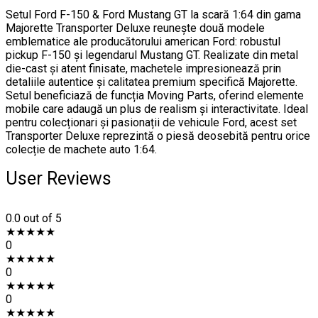
Setul Ford F-150 & Ford Mustang GT la scară 1:64 din gama
Majorette Transporter Deluxe reunește două modele
emblematice ale producătorului american Ford: robustul
pickup F-150 și legendarul Mustang GT. Realizate din metal
die-cast și atent finisate, machetele impresionează prin
detaliile autentice și calitatea premium specifică Majorette.
Setul beneficiază de funcția Moving Parts, oferind elemente
mobile care adaugă un plus de realism și interactivitate. Ideal
pentru colecționari și pasionații de vehicule Ford, acest set
Transporter Deluxe reprezintă o piesă deosebită pentru orice
colecție de machete auto 1:64.
User Reviews
0.0
out of 5
★
★
★
★
★
0
★
★
★
★
★
0
★
★
★
★
★
0
★
★
★
★
★