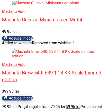
Machete Auto
Macheta Guisival Miniaturas en Metal
49.95
lei
Adaugă în coș
Added to wishlist
Removed from wishlist
1
Machete Auto
Macheta Bmw 540i E39 1:18 KK Scale Limited
edition
399.95
lei
Adaugă în coș
79.95
lei
Prețul inițial a fost: 79.95 lei.
59.95
lei
Prețul curent