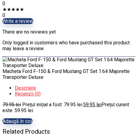
0
★
★
★
★
★
0
Write a review
There are no reviews yet.
Only logged in customers who have purchased this product
may leave a review.
Macheta Ford F-150 & Ford Mustang GT Set 1:64 Majorette
Transporter Deluxe
Descriere
Recenzii (0)
79.95
lei
Prețul inițial a fost: 79.95 lei.
59.95
lei
Prețul curent
este: 59.95 lei.
Adaugă în coș
Related Products