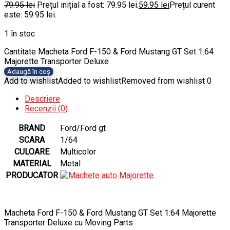
79.95
lei
Prețul inițial a fost: 79.95 lei.
59.95
lei
Prețul curent
este: 59.95 lei.
1 în stoc
Cantitate Macheta Ford F-150 & Ford Mustang GT Set 1:64
Majorette Transporter Deluxe
Adaugă în coș
Add to wishlist
Added to wishlist
Removed from wishlist
0
Descriere
Recenzii (0)
BRAND
Ford/Ford gt
SCARA
1/64
CULOARE
Multicolor
MATERIAL
Metal
PRODUCATOR
Macheta Ford F-150 & Ford Mustang GT Set 1:64 Majorette
Transporter Deluxe cu Moving Parts