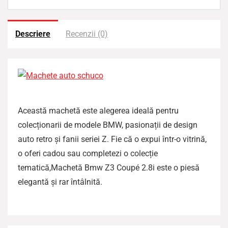
t
Descriere
Recenzii (0)
Această machetă este alegerea ideală pentru
colecționarii de modele BMW, pasionații de design
auto retro și fanii seriei Z. Fie că o expui într-o vitrină,
o oferi cadou sau completezi o colecție
tematică,Machetă Bmw Z3 Coupé 2.8i este o piesă
elegantă și rar întâlnită.