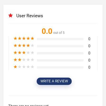
User Reviews
0.0
out of 5
★
★
★
★
★
0
★
★
★
★
★
0
★
★
★
★
★
0
★
★
★
★
★
0
★
★
★
★
★
0
WRITE A REVIEW