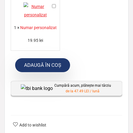
N
u
m
1
×
Numar personalizat
a
r
19.95
lei
p
e
ADAUGĂ ÎN COȘ
r
s
o
Cumpără acum, plătește mai târziu
n
de la 47.49 LEI / lună
a
l
i
z
Add to wishlist
a