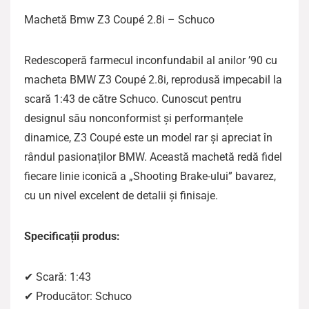
Machetă Bmw Z3 Coupé 2.8i – Schuco
Redescoperă farmecul inconfundabil al anilor ’90 cu
macheta BMW Z3 Coupé 2.8i, reprodusă impecabil la
scară 1:43 de către Schuco. Cunoscut pentru
designul său nonconformist și performanțele
dinamice, Z3 Coupé este un model rar și apreciat în
rândul pasionaților BMW. Această machetă redă fidel
fiecare linie iconică a „Shooting Brake-ului” bavarez,
cu un nivel excelent de detalii și finisaje.
Specificații produs:
✔ Scară: 1:43
✔ Producător: Schuco