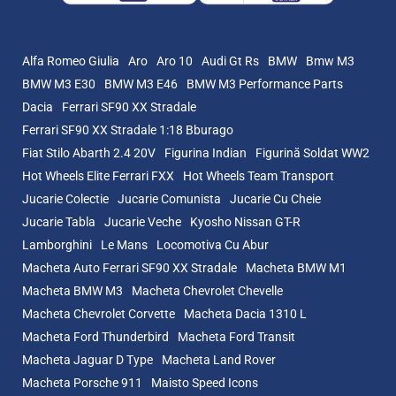
Alfa Romeo Giulia
Aro
Aro 10
Audi Gt Rs
BMW
Bmw M3
BMW M3 E30
BMW M3 E46
BMW M3 Performance Parts
Dacia
Ferrari SF90 XX Stradale
Ferrari SF90 XX Stradale 1:18 Bburago
Fiat Stilo Abarth 2.4 20V
Figurina Indian
Figurină Soldat WW2
Hot Wheels Elite Ferrari FXX
Hot Wheels Team Transport
Jucarie Colectie
Jucarie Comunista
Jucarie Cu Cheie
Jucarie Tabla
Jucarie Veche
Kyosho Nissan GT-R
Lamborghini
Le Mans
Locomotiva Cu Abur
Macheta Auto Ferrari SF90 XX Stradale
Macheta BMW M1
Macheta BMW M3
Macheta Chevrolet Chevelle
Macheta Chevrolet Corvette
Macheta Dacia 1310 L
Macheta Ford Thunderbird
Macheta Ford Transit
Macheta Jaguar D Type
Macheta Land Rover
Macheta Porsche 911
Maisto Speed Icons