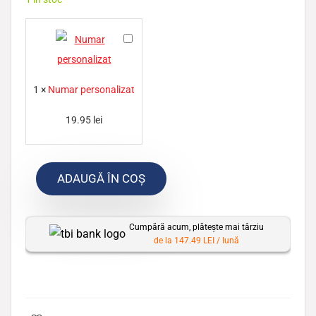
N
u
m
1
×
Numar personalizat
a
r
19.95
lei
p
e
ADAUGĂ ÎN COȘ
r
s
o
Cumpără acum, plătește mai târziu
n
de la 147.49 LEI / lună
a
l
i