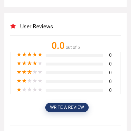
User Reviews
0.0
out of 5
★
★
★
★
★
0
★
★
★
★
★
0
★
★
★
★
★
0
★
★
★
★
★
0
★
★
★
★
★
0
WRITE A REVIEW