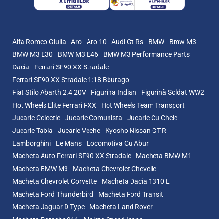
Alfa Romeo Giulia
Aro
Aro 10
Audi Gt Rs
BMW
Bmw M3
BMW M3 E30
BMW M3 E46
BMW M3 Performance Parts
Dacia
Ferrari SF90 XX Stradale
Ferrari SF90 XX Stradale 1:18 Bburago
Fiat Stilo Abarth 2.4 20V
Figurina Indian
Figurină Soldat WW2
Hot Wheels Elite Ferrari FXX
Hot Wheels Team Transport
Jucarie Colectie
Jucarie Comunista
Jucarie Cu Cheie
Jucarie Tabla
Jucarie Veche
Kyosho Nissan GT-R
Lamborghini
Le Mans
Locomotiva Cu Abur
Macheta Auto Ferrari SF90 XX Stradale
Macheta BMW M1
Macheta BMW M3
Macheta Chevrolet Chevelle
Macheta Chevrolet Corvette
Macheta Dacia 1310 L
Macheta Ford Thunderbird
Macheta Ford Transit
Macheta Jaguar D Type
Macheta Land Rover