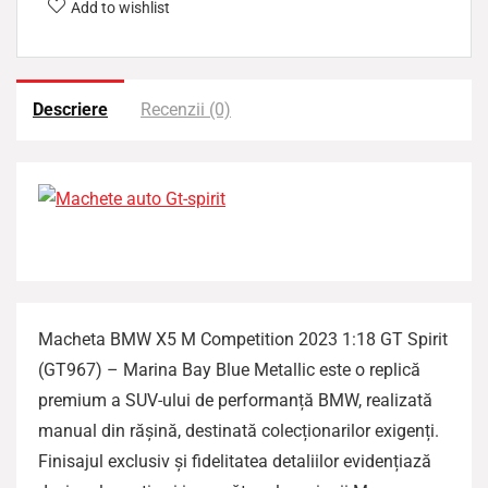
z
Add to wishlist
a
t
Descriere
Recenzii (0)
Macheta BMW X5 M Competition 2023 1:18 GT Spirit
(GT967) – Marina Bay Blue Metallic este o replică
premium a SUV-ului de performanță BMW, realizată
manual din rășină, destinată colecționarilor exigenți.
Finisajul exclusiv și fidelitatea detaliilor evidențiază