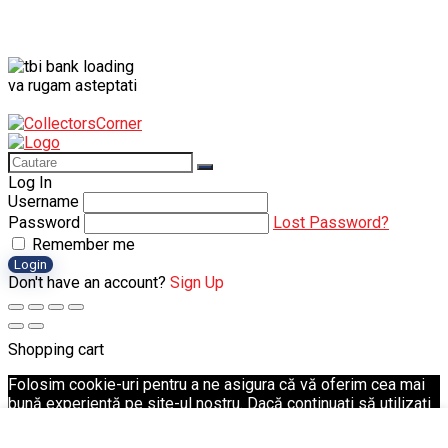
va rugam asteptati
Log In
Username
Password
Lost Password?
Remember me
Login
Don't have an account?
Sign Up
Shopping cart
Folosim cookie-uri pentru a ne asigura că vă oferim cea mai
bună experiență pe site-ul nostru. Dacă continuați să utilizați
acest site, vom presupune că sunteți mulțumit de acesta.
Ok
Politica de Confidențialitate