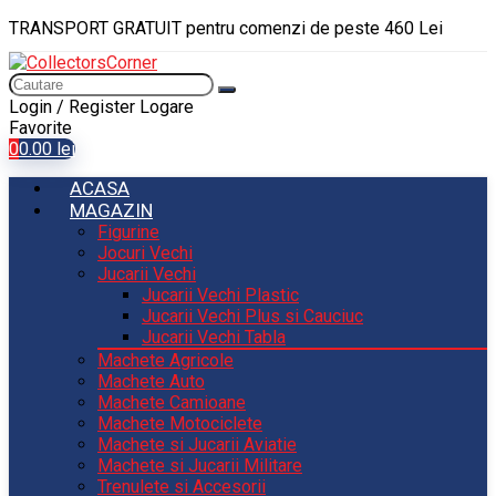
TRANSPORT GRATUIT pentru comenzi de peste 460 Lei
Login / Register
Logare
Favorite
0
0.00
lei
ACASA
MAGAZIN
Figurine
Jocuri Vechi
Jucarii Vechi
Jucarii Vechi Plastic
Jucarii Vechi Plus si Cauciuc
Jucarii Vechi Tabla
Machete Agricole
Machete Auto
Machete Camioane
Machete Motociclete
Machete si Jucarii Aviatie
Machete si Jucarii Militare
Trenulete si Accesorii