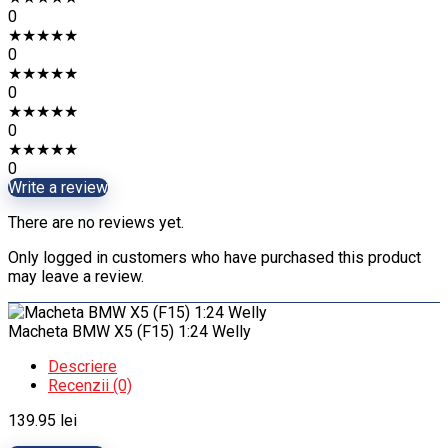
0
★
★
★
★
★
0
★
★
★
★
★
0
★
★
★
★
★
0
★
★
★
★
★
0
Write a review
There are no reviews yet.
Only logged in customers who have purchased this product
may leave a review.
Macheta BMW X5 (F15) 1:24 Welly
Descriere
Recenzii (0)
139.95
lei