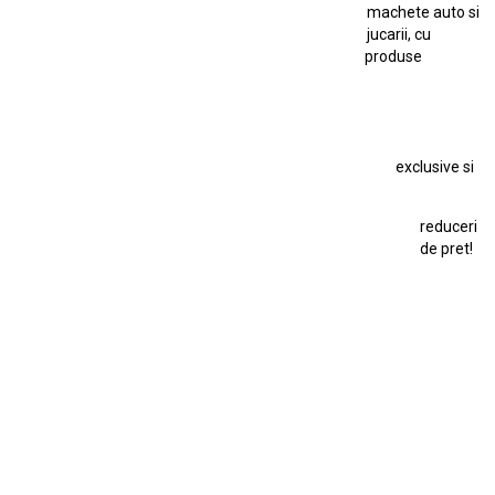
machete auto si
Macheta Auto Ferrari SF90 XX Stradale
jucarii, cu
produse
Macheta BMW M1
Macheta BMW M3
Macheta Chevrolet Chevelle
Macheta Chevrolet Corvette
Macheta Dacia 1310 L
Macheta Ford Thunderbird
exclusive si
Macheta Ford Transit
Macheta Jaguar D Type
Macheta Land Rover
Macheta Porsche 911
Maisto Speed Icons
reduceri
Mercedes Benz 300 SL
de pret!
Modele Auto Colecționabile.
Porsche
Porsche 911
Solido
Star Wars
Toy