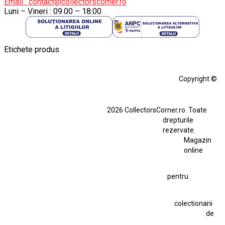
Email : contact@collectorscorner.ro
Luni – Vineri : 09.00 – 18.00
Etichete produs
Alfa Romeo Giulia
Aro
Aro 10
Audi Gt Rs
BMW
Bmw M3
Copyright ©
BMW M3 E30
BMW M3 E46
BMW M3 Performance Parts
Dacia
2026 CollectorsCorner.ro. Toate
Ferrari SF90 XX Stradale
drepturile
Ferrari SF90 XX Stradale 1:18 Bburago
rezervate.
Magazin
Fiat Stilo Abarth 2.4 20V
Figurina Indian
online
Figurină Soldat WW2
Hot Wheels Elite Ferrari FXX
pentru
Hot Wheels Team Transport
Jucarie Colectie
Jucarie Comunista
colectionarii
Jucarie Cu Cheie
Jucarie Tabla
Jucarie Veche
de
Kyosho Nissan GT-R
Lamborghini
Le Mans
Locomotiva Cu Abur