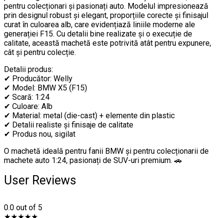
pentru colecționari și pasionați auto. Modelul impresionează
prin designul robust și elegant, proporțiile corecte și finisajul
curat în culoarea alb, care evidențiază liniile moderne ale
generației F15. Cu detalii bine realizate și o execuție de
calitate, această machetă este potrivită atât pentru expunere,
cât și pentru colecție.
Detalii produs:
✔ Producător: Welly
✔ Model: BMW X5 (F15)
✔ Scară: 1:24
✔ Culoare: Alb
✔ Material: metal (die-cast) + elemente din plastic
✔ Detalii realiste și finisaje de calitate
✔ Produs nou, sigilat
O machetă ideală pentru fanii BMW și pentru colecționarii de
machete auto 1:24, pasionați de SUV-uri premium. 🚗
User Reviews
0.0
out of 5
★
★
★
★
★