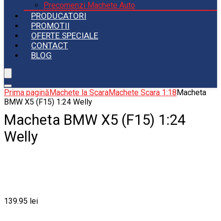
Precomenzi Machete Auto
PRODUCATORI
PROMOTII
OFERTE SPECIALE
CONTACT
BLOG
Prima pagină
Machete la Scara
Machete Scara 1:18
Macheta
BMW X5 (F15) 1:24 Welly
Macheta BMW X5 (F15) 1:24
Welly
139.95
lei