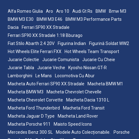
Alfa Romeo Giulia
Aro
Aro 10
Audi Gt Rs
BMW
Bmw M3
BMW M3 E30
BMW M3 E46
BMW M3 Performance Parts
Dacia
Ferrari SF90 XX Stradale
Ferrari SF90 XX Stradale 1:18 Bburago
Fiat Stilo Abarth 2.4 20V
Figurina Indian
Figurină Soldat WW2
Hot Wheels Elite Ferrari FXX
Hot Wheels Team Transport
Jucarie Colectie
Jucarie Comunista
Jucarie Cu Cheie
Jucarie Tabla
Jucarie Veche
Kyosho Nissan GT-R
Lamborghini
Le Mans
Locomotiva Cu Abur
Macheta Auto Ferrari SF90 XX Stradale
Macheta BMW M1
Macheta BMW M3
Macheta Chevrolet Chevelle
Macheta Chevrolet Corvette
Macheta Dacia 1310 L
Macheta Ford Thunderbird
Macheta Ford Transit
Macheta Jaguar D Type
Macheta Land Rover
Macheta Porsche 911
Maisto Speed Icons
Mercedes Benz 300 SL
Modele Auto Colecționabile.
Porsche