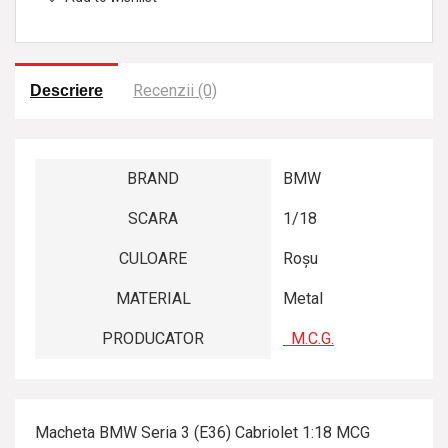
a
t
Recenzii (0)
Descriere
BRAND
BMW
SCARA
1/18
CULOARE
Roșu
MATERIAL
Metal
PRODUCATOR
M.C.G.
Macheta BMW Seria 3 (E36) Cabriolet 1:18 MCG