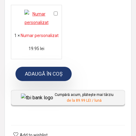
N
u
m
1
×
Numar personalizat
a
r
19.95
lei
p
e
ADAUGĂ ÎN COȘ
r
s
o
Cumpără acum, plătește mai târziu
n
de la 89.99 LEI / lună
a
l
i
z
Add to wishlist