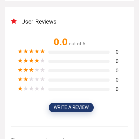
User Reviews
0.0
out of 5
★
★
★
★
★
0
★
★
★
★
★
0
★
★
★
★
★
0
★
★
★
★
★
0
★
★
★
★
★
0
WRITE A REVIEW