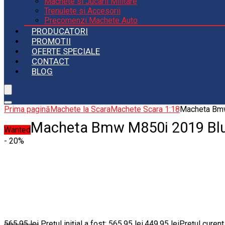
Machete si Jucarii Militare
Trenulete si Accesorii
Precomenzi Machete Auto
PRODUCATORI
PROMOTII
OFERTE SPECIALE
CONTACT
BLOG
Prima pagină
Machete la Scara
Machete Scara 1:18
Macheta Bmw
Macheta Bmw M850i 2019 Blue
Wanted
- 20%
565.95
lei
Prețul inițial a fost: 565.95 lei.
449.95
lei
Prețul curent