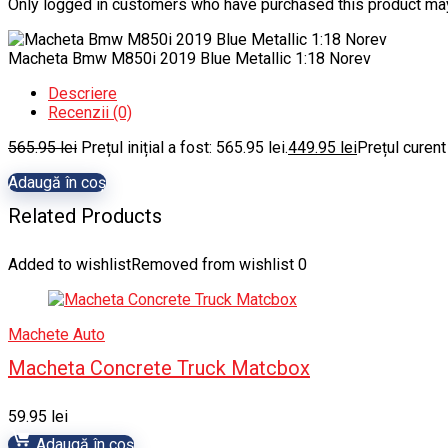
Only logged in customers who have purchased this product may
Macheta Bmw M850i 2019 Blue Metallic 1:18 Norev
Descriere
Recenzii (0)
565.95
lei
Prețul inițial a fost: 565.95 lei.
449.95
lei
Prețul curent
Adaugă în coș
Related Products
Added to wishlist
Removed from wishlist
0
Machete Auto
Macheta Concrete Truck Matcbox
59.95
lei
Adaugă în coș