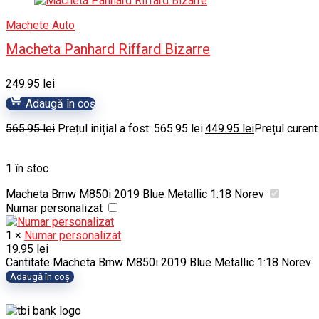
Machete Auto
Macheta Panhard Riffard Bizarre
249.95
lei
Adaugă în coș
565.95
lei
Prețul inițial a fost: 565.95 lei.
449.95
lei
Prețul curent
1 în stoc
Macheta Bmw M850i 2019 Blue Metallic 1:18 Norev
Numar personalizat
1
×
Numar personalizat
19.95
lei
Cantitate Macheta Bmw M850i 2019 Blue Metallic 1:18 Norev
Adaugă în coș