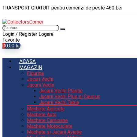
TRANSPORT GRATUIT pentru comenzi de peste 460 Lei
Login / Register
Logare
Favorite
0
0.00
lei
ACASA
MAGAZIN
Figurine
Jocuri Vechi
Jucarii Vechi
Jucarii Vechi Plastic
Jucarii Vechi Plus si Cauciuc
Jucarii Vechi Tabla
Machete Agricole
Machete Auto
Machete Camioane
Machete Motociclete
Machete si Jucarii Aviatie