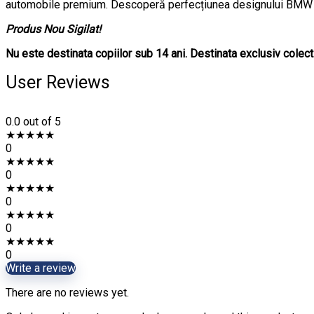
automobile premium. Descoperă perfecțiunea designului BMW 
Produs Nou Sigilat!
Nu este destinata copiilor sub 14 ani. Destinata exclusiv colecti
User Reviews
0.0
out of 5
★
★
★
★
★
0
★
★
★
★
★
0
★
★
★
★
★
0
★
★
★
★
★
0
★
★
★
★
★
0
Write a review
There are no reviews yet.