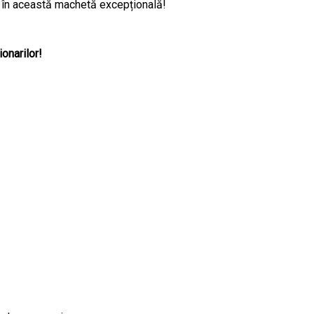
în această machetă excepțională!
onarilor!