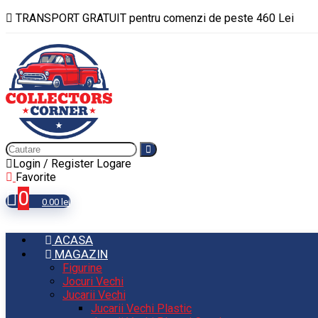
TRANSPORT GRATUIT pentru comenzi de peste 460 Lei
Login / Register
Logare
Favorite
0
0.00
lei
ACASA
MAGAZIN
Figurine
Jocuri Vechi
Jucarii Vechi
Jucarii Vechi Plastic