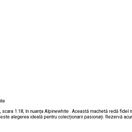
ite
 scara 1:18, în nuanța Alpinewhite . Această machetă redă fide
te, este alegerea ideală pentru colecționarii pasionați. Rezervă 