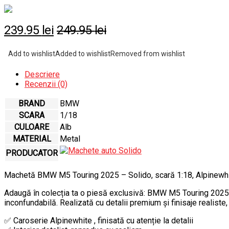
239.95
lei
249.95
lei
Add to wishlist
Added to wishlist
Removed from wishlist
Descriere
Recenzii (0)
BRAND
BMW
SCARA
1/18
CULOARE
Alb
MATERIAL
Metal
PRODUCATOR
Machetă BMW M5 Touring 2025 – Solido, scară 1:18, Alpinewh
Adaugă în colecția ta o piesă exclusivă: BMW M5 Touring 2025,
inconfundabilă. Realizată cu detalii premium și finisaje realis
✅ Caroserie Alpinewhite , finisată cu atenție la detalii