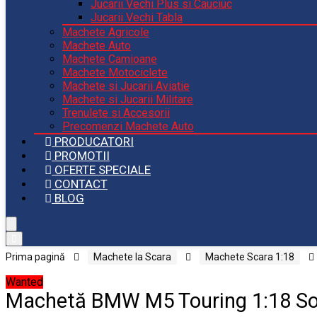
Jucarii Vechi Plus si Cauciuc
Jucarii Vechi Tabla
Machete Agricole
Machete Auto
Machete Camioane
Machete Motociclete
Machete si Jucarii Aviatie
Machete si Jucarii Militare
Trenulete si Accesorii
Precomenzi Machete Auto
PRODUCATORI
PROMOTII
OFERTE SPECIALE
CONTACT
BLOG
Prima pagină
Machete la Scara
Machete Scara 1:18
Wanted
Machetă BMW M5 Touring 1:18 So