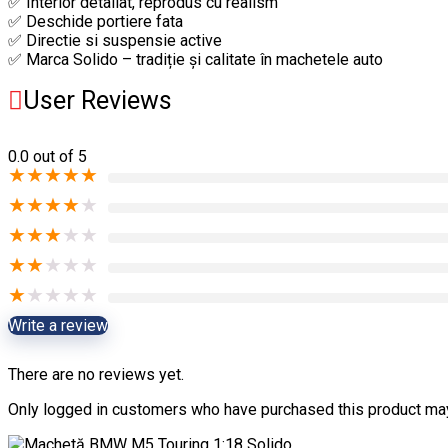
✅ Interior detaliat, reprodus cu realism
✅ Deschide portiere fata
✅ Directie si suspensie active
✅ Marca Solido – tradiție și calitate în machetele auto
User Reviews
0.0
out of 5
★
★
★
★
★
★
★
★
★
★
★
★
★
★
★
★
★
★
★
★
★
★
★
★
★
Write a review
There are no reviews yet.
Only logged in customers who have purchased this product may