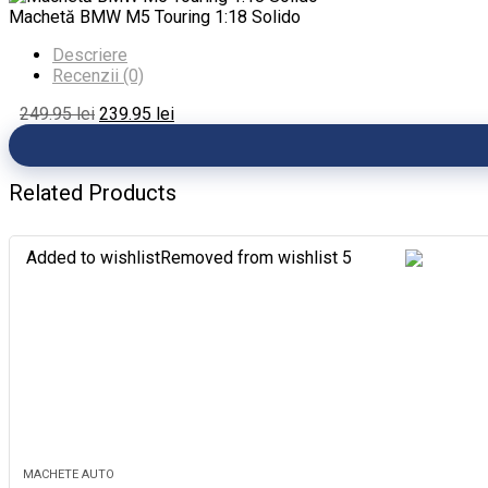
Machetă BMW M5 Touring 1:18 Solido
Descriere
Recenzii (0)
249.95
lei
239.95
lei
Related Products
Added to wishlist
Removed from wishlist
5
MACHETE AUTO