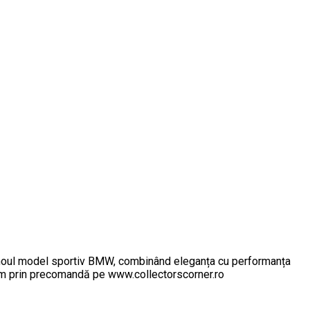
l noul model sportiv BMW, combinând eleganța cu performanța
acum prin precomandă pe www.collectorscorner.ro