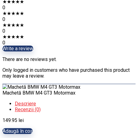
★
★
★
★
★
0
★
★
★
★
★
0
★
★
★
★
★
0
★
★
★
★
★
0
Write a review
There are no reviews yet.
Only logged in customers who have purchased this product
may leave a review.
Machetă BMW M4 GT3 Motormax
Descriere
Recenzii (0)
149.95
lei
Adaugă în coș