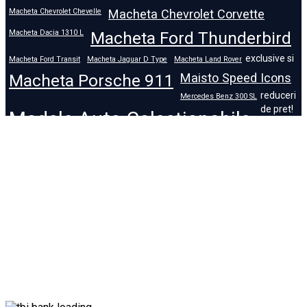
Macheta Chevrolet Chevelle
Macheta Chevrolet Corvette
Macheta Dacia 1310 L
Macheta Ford Thunderbird
exclusive si
Macheta Ford Transit
Macheta Jaguar D Type
Macheta Land Rover
Macheta Porsche 911
Maisto Speed Icons
reduceri
Mercedes Benz 300 SL
de pret!
Modele Auto Colecționabile.
Porsche
Porsche 911
Solido
Star Wars
Toy