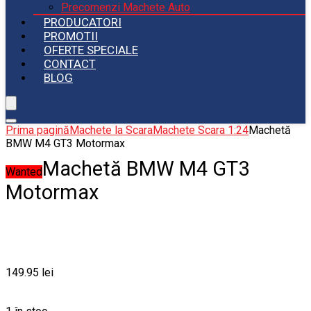
Precomenzi Machete Auto
PRODUCATORI
PROMOTII
OFERTE SPECIALE
CONTACT
BLOG
Prima pagină
Machete la Scara
Machete Scara 1:24
Machetă
BMW M4 GT3 Motormax
Machetă BMW M4 GT3
Wanted
Motormax
149.95
lei