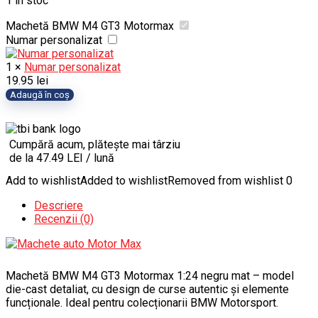
1 în stoc
Machetă BMW M4 GT3 Motormax
Numar personalizat
1
×
Numar personalizat
19.95
lei
Cantitate
Adaugă în coș
Machetă
BMW
M4
Cumpără acum, plătește mai târziu
GT3
de la 47.49 LEI / lună
Motormax
Add to wishlist
Added to wishlist
Removed from wishlist
0
Descriere
Recenzii (0)
Machetă BMW M4 GT3 Motormax 1:24 negru mat – model
die-cast detaliat, cu design de curse autentic și elemente
funcționale. Ideal pentru colecționarii BMW Motorsport.