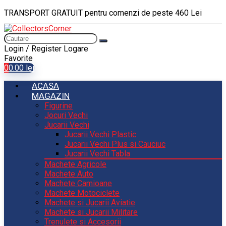
TRANSPORT GRATUIT pentru comenzi de peste 460 Lei
Login / Register
Logare
Favorite
0
0.00
lei
ACASA
MAGAZIN
Figurine
Jocuri Vechi
Jucarii Vechi
Jucarii Vechi Plastic
Jucarii Vechi Plus si Cauciuc
Jucarii Vechi Tabla
Machete Agricole
Machete Auto
Machete Camioane
Machete Motociclete
Machete si Jucarii Aviatie
Machete si Jucarii Militare
Trenulete si Accesorii