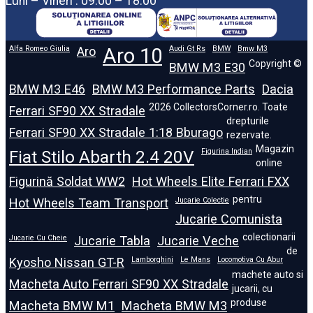
Luni – Vineri : 09.00 – 18.00
Alfa Romeo Giulia
Aro
Aro 10
Audi Gt Rs
BMW
Bmw M3
Copyright ©
BMW M3 E30
BMW M3 E46
BMW M3 Performance Parts
Dacia
2026 CollectorsCorner.ro. Toate
Ferrari SF90 XX Stradale
drepturile
Ferrari SF90 XX Stradale 1:18 Bburago
rezervate.
Magazin
Fiat Stilo Abarth 2.4 20V
Figurina Indian
online
Figurină Soldat WW2
Hot Wheels Elite Ferrari FXX
pentru
Hot Wheels Team Transport
Jucarie Colectie
Jucarie Comunista
colectionarii
Jucarie Cu Cheie
Jucarie Tabla
Jucarie Veche
de
Kyosho Nissan GT-R
Lamborghini
Le Mans
Locomotiva Cu Abur
machete auto si
Macheta Auto Ferrari SF90 XX Stradale
jucarii, cu
produse
Macheta BMW M1
Macheta BMW M3