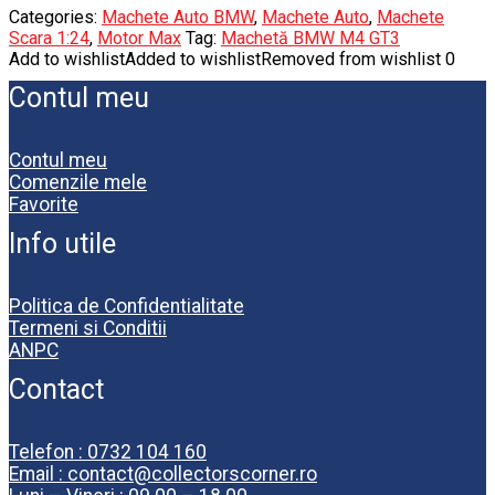
Categories:
Machete Auto BMW
,
Machete Auto
,
Machete
Scara 1:24
,
Motor Max
Tag:
Machetă BMW M4 GT3
Add to wishlist
Added to wishlist
Removed from wishlist
0
Contul meu
Contul meu
Comenzile mele
Favorite
Info utile
Politica de Confidentialitate
Termeni si Conditii
ANPC
Contact
Telefon : 0732 104 160
Email : contact@collectorscorner.ro