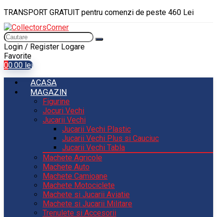
TRANSPORT GRATUIT pentru comenzi de peste 460 Lei
Login / Register
Logare
Favorite
0
0.00
lei
ACASA
MAGAZIN
Figurine
Jocuri Vechi
Jucarii Vechi
Jucarii Vechi Plastic
Jucarii Vechi Plus si Cauciuc
Jucarii Vechi Tabla
Machete Agricole
Machete Auto
Machete Camioane
Machete Motociclete
Machete si Jucarii Aviatie
Machete si Jucarii Militare
Trenulete si Accesorii