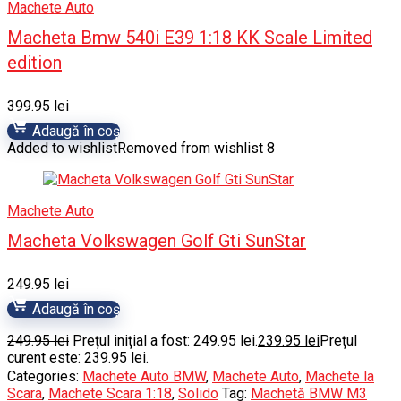
Machete Auto
Macheta Bmw 540i E39 1:18 KK Scale Limited
edition
399.95
lei
Adaugă în coș
Added to wishlist
Removed from wishlist
8
Machete Auto
Macheta Volkswagen Golf Gti SunStar
249.95
lei
Adaugă în coș
249.95
lei
Prețul inițial a fost: 249.95 lei.
239.95
lei
Prețul
curent este: 239.95 lei.
Categories:
Machete Auto BMW
,
Machete Auto
,
Machete la
Scara
,
Machete Scara 1:18
,
Solido
Tag:
Machetă BMW M3