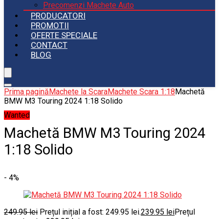
Precomenzi Machete Auto
PRODUCATORI
PROMOTII
OFERTE SPECIALE
CONTACT
BLOG
Prima pagină
Machete la Scara
Machete Scara 1:18
Machetă
BMW M3 Touring 2024 1:18 Solido
Wanted
Machetă BMW M3 Touring 2024
1:18 Solido
- 4%
249.95
lei
Prețul inițial a fost: 249.95 lei.
239.95
lei
Prețul