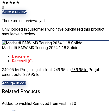
★
★
★
★
★
0
Write a review
There are no reviews yet.
Only logged in customers who have purchased this product
may leave a review.
Machetă BMW M3 Touring 2024 1:18 Solido
Descriere
Recenzii (0)
249.95
lei
Prețul inițial a fost: 249.95 lei.
239.95
lei
Prețul
curent este: 239.95 lei.
Adaugă în coș
Related Products
Added to wishlist
Removed from wishlist
0