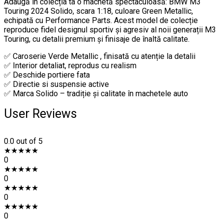
Adaugă în colecția ta o machetă spectaculoasă: BMW M3
Touring 2024 Solido, scara 1:18, culoare Green Metallic,
echipată cu Performance Parts. Acest model de colecție
reproduce fidel designul sportiv și agresiv al noii generații M3
Touring, cu detalii premium și finisaje de înaltă calitate.
✅ Caroserie Verde Metallic , finisată cu atenție la detalii
✅ Interior detaliat, reprodus cu realism
✅ Deschide portiere fata
✅ Directie si suspensie active
✅ Marca Solido – tradiție și calitate în machetele auto
User Reviews
0.0
out of 5
★
★
★
★
★
0
★
★
★
★
★
0
★
★
★
★
★
0
★
★
★
★
★
0