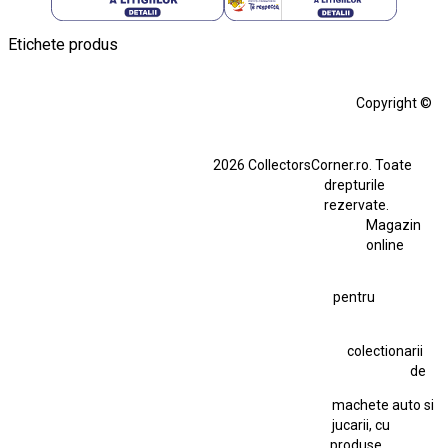
Etichete produs
Alfa Romeo Giulia
Aro
Aro 10
Audi Gt Rs
BMW
Bmw M3
Copyright ©
BMW M3 E30
BMW M3 E46
BMW M3 Performance Parts
Dacia
2026 CollectorsCorner.ro. Toate
Ferrari SF90 XX Stradale
drepturile
Ferrari SF90 XX Stradale 1:18 Bburago
rezervate.
Magazin
Fiat Stilo Abarth 2.4 20V
Figurina Indian
online
Figurină Soldat WW2
Hot Wheels Elite Ferrari FXX
pentru
Hot Wheels Team Transport
Jucarie Colectie
Jucarie Comunista
colectionarii
Jucarie Cu Cheie
Jucarie Tabla
Jucarie Veche
de
Kyosho Nissan GT-R
Lamborghini
Le Mans
Locomotiva Cu Abur
machete auto si
Macheta Auto Ferrari SF90 XX Stradale
jucarii, cu
produse