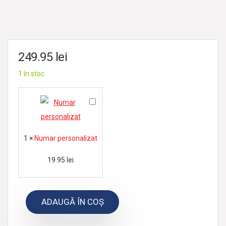
249.95
lei
1 în stoc
N
u
m
1
×
Numar personalizat
a
r
19.95
lei
p
e
ADAUGĂ ÎN COȘ
r
s