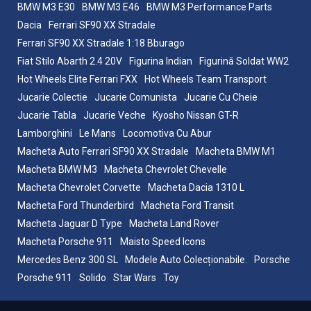
BMW M3 E30
BMW M3 E46
BMW M3 Performance Parts
Dacia
Ferrari SF90 XX Stradale
Ferrari SF90 XX Stradale 1:18 Bburago
Fiat Stilo Abarth 2.4 20V
Figurina Indian
Figurină Soldat WW2
Hot Wheels Elite Ferrari FXX
Hot Wheels Team Transport
Jucarie Colectie
Jucarie Comunista
Jucarie Cu Cheie
Jucarie Tabla
Jucarie Veche
Kyosho Nissan GT-R
Lamborghini
Le Mans
Locomotiva Cu Abur
Macheta Auto Ferrari SF90 XX Stradale
Macheta BMW M1
Macheta BMW M3
Macheta Chevrolet Chevelle
Macheta Chevrolet Corvette
Macheta Dacia 1310 L
Macheta Ford Thunderbird
Macheta Ford Transit
Macheta Jaguar D Type
Macheta Land Rover
Macheta Porsche 911
Maisto Speed Icons
Mercedes Benz 300 SL
Modele Auto Colecționabile.
Porsche
Porsche 911
Solido
Star Wars
Toy