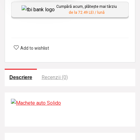
o
Cumpără acum, plătește mai târziu
n
de la 72.49 LEI / lună
a
l
i
z
Add to wishlist
a
t
Recenzii (0)
Descriere