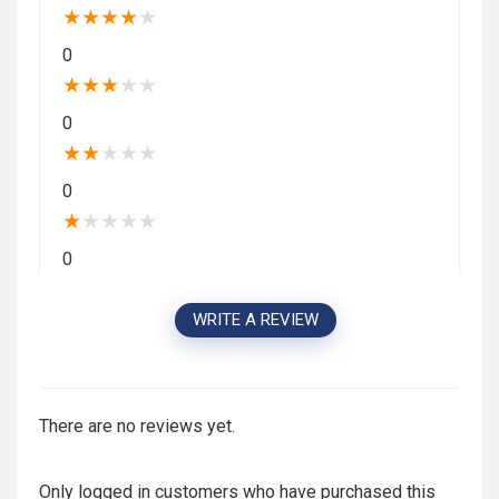
★
★
★
★
★
0
★
★
★
★
★
0
★
★
★
★
★
0
★
★
★
★
★
0
WRITE A REVIEW
There are no reviews yet.
Only logged in customers who have purchased this