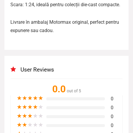
Scara: 1:24, ideală pentru colecții die-cast compacte.
Livrare în ambalaj Motormax original, perfect pentru
expunere sau cadou.
User Reviews
0.0
out of 5
★
★
★
★
★
0
★
★
★
★
★
0
★
★
★
★
★
0
★
★
★
★
★
0