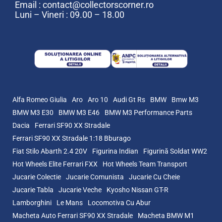
Email : contact@collectorscorner.ro
Luni – Vineri : 09.00 – 18.00
Alfa Romeo Giulia
Aro
Aro 10
Audi Gt Rs
BMW
Bmw M3
BMW M3 E30
BMW M3 E46
BMW M3 Performance Parts
Dacia
Ferrari SF90 XX Stradale
Ferrari SF90 XX Stradale 1:18 Bburago
Fiat Stilo Abarth 2.4 20V
Figurina Indian
Figurină Soldat WW2
Hot Wheels Elite Ferrari FXX
Hot Wheels Team Transport
Jucarie Colectie
Jucarie Comunista
Jucarie Cu Cheie
Jucarie Tabla
Jucarie Veche
Kyosho Nissan GT-R
Lamborghini
Le Mans
Locomotiva Cu Abur
Macheta Auto Ferrari SF90 XX Stradale
Macheta BMW M1