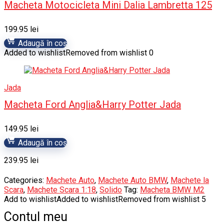
Macheta Motocicleta Mini Dalia Lambretta 125
199.95
lei
Adaugă în coș
Added to wishlist
Removed from wishlist
0
Jada
Macheta Ford Anglia&Harry Potter Jada
149.95
lei
Adaugă în coș
239.95
lei
Categories:
Machete Auto
,
Machete Auto BMW
,
Machete la
Scara
,
Machete Scara 1:18
,
Solido
Tag:
Macheta BMW M2
Add to wishlist
Added to wishlist
Removed from wishlist
5
Contul meu