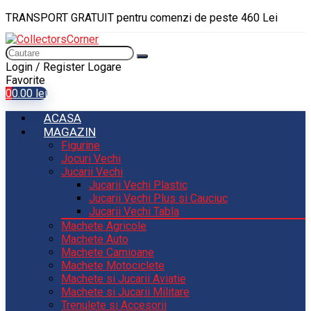
TRANSPORT GRATUIT pentru comenzi de peste 460 Lei
Login / Register
Logare
Favorite
0
0.00
lei
ACASA
MAGAZIN
Figurine
Jocuri Vechi
Jucarii Vechi
Jucarii Vechi Plastic
Jucarii Vechi Plus si Cauciuc
Jucarii Vechi Tabla
Machete Agricole
Machete Auto
Machete Camioane
Machete Motociclete
Machete si Jucarii Aviatie
Machete si Jucarii Militare
Trenulete si Accesorii