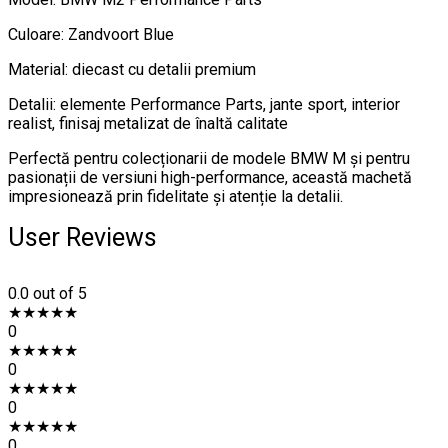
Culoare: Zandvoort Blue
Material: diecast cu detalii premium
Detalii: elemente Performance Parts, jante sport, interior
realist, finisaj metalizat de înaltă calitate
Perfectă pentru colecționarii de modele BMW M și pentru
pasionații de versiuni high-performance, această machetă
impresionează prin fidelitate și atenție la detalii.
User Reviews
0.0
out of 5
★
★
★
★
★
0
★
★
★
★
★
0
★
★
★
★
★
0
★
★
★
★
★
0