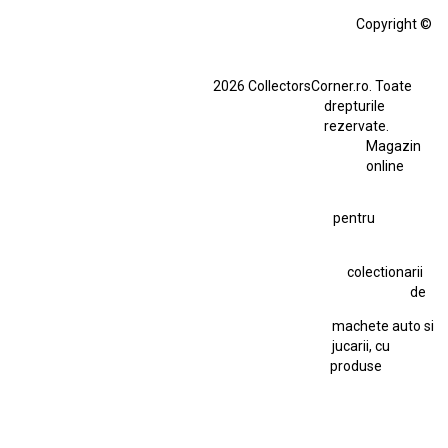
Alfa Romeo Giulia
Aro
Aro 10
Audi Gt Rs
BMW
Bmw M3
Copyright ©
BMW M3 E30
BMW M3 E46
BMW M3 Performance Parts
Dacia
2026 CollectorsCorner.ro. Toate
Ferrari SF90 XX Stradale
drepturile
Ferrari SF90 XX Stradale 1:18 Bburago
rezervate.
Magazin
Fiat Stilo Abarth 2.4 20V
Figurina Indian
online
Figurină Soldat WW2
Hot Wheels Elite Ferrari FXX
pentru
Hot Wheels Team Transport
Jucarie Colectie
Jucarie Comunista
colectionarii
Jucarie Cu Cheie
Jucarie Tabla
Jucarie Veche
de
Kyosho Nissan GT-R
Lamborghini
Le Mans
Locomotiva Cu Abur
machete auto si
Macheta Auto Ferrari SF90 XX Stradale
jucarii, cu
produse
Macheta BMW M1
Macheta BMW M3
Macheta Chevrolet Chevelle
Macheta Chevrolet Corvette
Macheta Dacia 1310 L
Macheta Ford Thunderbird