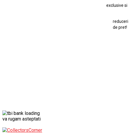
exclusive si
Macheta Ford Transit
Macheta Jaguar D Type
Macheta Land Rover
Macheta Porsche 911
Maisto Speed Icons
reduceri
Mercedes Benz 300 SL
de pret!
Modele Auto Colecționabile.
Porsche
Porsche 911
Solido
Star Wars
Toy
va rugam asteptati