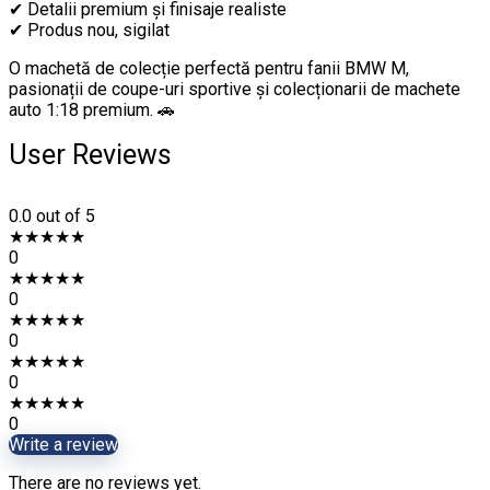
✔ Detalii premium și finisaje realiste
✔ Produs nou, sigilat
O machetă de colecție perfectă pentru fanii BMW M,
pasionații de coupe-uri sportive și colecționarii de machete
auto 1:18 premium. 🚗
User Reviews
0.0
out of 5
★
★
★
★
★
0
★
★
★
★
★
0
★
★
★
★
★
0
★
★
★
★
★
0
★
★
★
★
★
0
Write a review
There are no reviews yet.