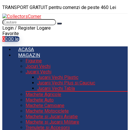
TRANSPORT GRATUIT pentru comenzi de peste 460 Lei
Login / Register
Logare
Favorite
0
0.00
lei
ACASA
MAGAZIN
Figurine
Jocuri Vechi
Jucarii Vechi
Jucarii Vechi Plastic
Jucarii Vechi Plus si Cauciuc
Jucarii Vechi Tabla
Machete Agricole
Machete Auto
Machete Camioane
Machete Motociclete
Machete si Jucarii Aviatie
Machete si Jucarii Militare
Trenulete si Accesorii