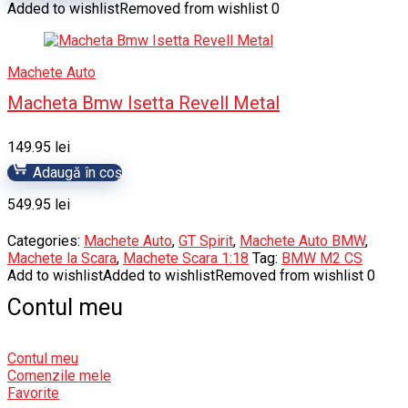
Added to wishlist
Removed from wishlist
0
Machete Auto
Macheta Bmw Isetta Revell Metal
149.95
lei
Adaugă în coș
549.95
lei
Categories:
Machete Auto
,
GT Spirit
,
Machete Auto BMW
,
Machete la Scara
,
Machete Scara 1:18
Tag:
BMW M2 CS
Add to wishlist
Added to wishlist
Removed from wishlist
0
Contul meu
Contul meu
Comenzile mele
Favorite