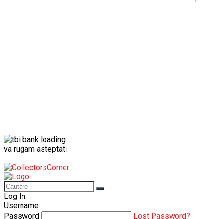
Modele Auto Colecționabile.
Porsche
Porsche 911
Solido
Star Wars
Toy
va rugam asteptati
Log In
Username
Password
Lost Password?