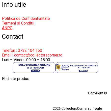
Info utile
Politica de Confidentialitate
Termeni si Conditii
ANPC
Contact
Telefon : 0732 104 160
Email : contact@collectorscorner.ro
Luni – Vineri : 09.00 – 18.00
Etichete produs
Alfa Romeo Giulia
Aro
Aro 10
Audi Gt Rs
BMW
Bmw M3
Copyright ©
BMW M3 E30
BMW M3 E46
BMW M3 Performance Parts
Dacia
2026 CollectorsCorner.ro. Toate
Ferrari SF90 XX Stradale