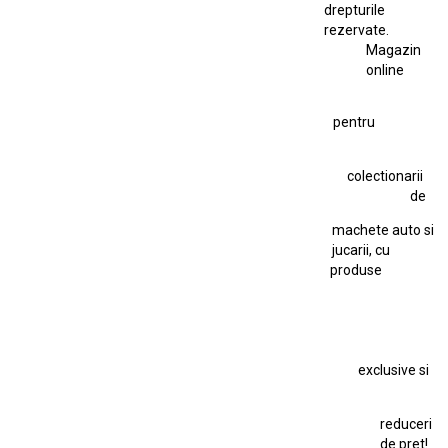
drepturile
Ferrari SF90 XX Stradale 1:18 Bburago
rezervate.
Magazin
Fiat Stilo Abarth 2.4 20V
Figurina Indian
online
Figurină Soldat WW2
Hot Wheels Elite Ferrari FXX
pentru
Hot Wheels Team Transport
Jucarie Colectie
Jucarie Comunista
colectionarii
Jucarie Cu Cheie
Jucarie Tabla
Jucarie Veche
de
Kyosho Nissan GT-R
Lamborghini
Le Mans
Locomotiva Cu Abur
machete auto si
Macheta Auto Ferrari SF90 XX Stradale
jucarii, cu
produse
Macheta BMW M1
Macheta BMW M3
Macheta Chevrolet Chevelle
Macheta Chevrolet Corvette
Macheta Dacia 1310 L
Macheta Ford Thunderbird
exclusive si
Macheta Ford Transit
Macheta Jaguar D Type
Macheta Land Rover
Macheta Porsche 911
Maisto Speed Icons
reduceri
Mercedes Benz 300 SL
de pret!