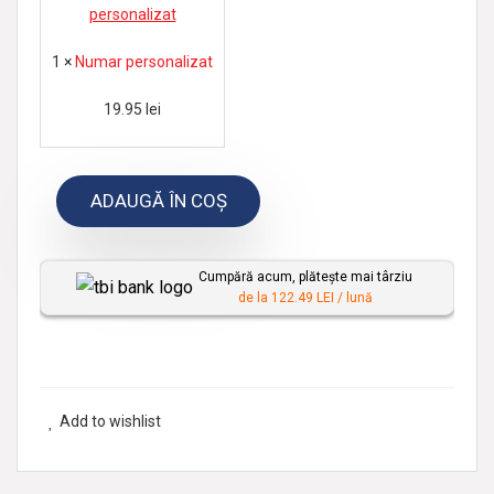
u
m
1
×
Numar personalizat
a
r
19.95
lei
p
e
ADAUGĂ ÎN COȘ
r
s
o
Cumpără acum, plătește mai târziu
n
de la 122.49 LEI / lună
a
l
i
z
Add to wishlist
a
t