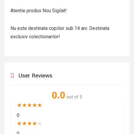
Atentie produs Nou Sigilat!
Nu este destinata copiilor sub 14 ani. Destinata
exclusiv colectionarilor!
User Reviews
0.0
out of 5
★
★
★
★
★
0
★
★
★
★
★
0