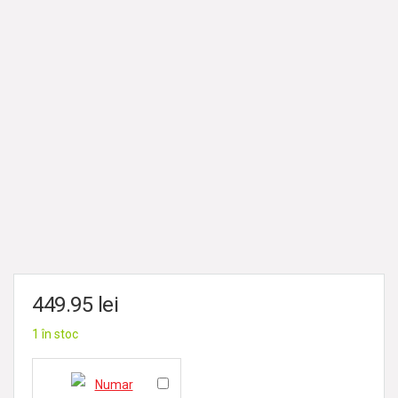
449.95
lei
1 în stoc
N