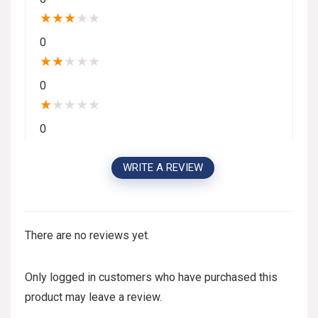
★
★
★
★
★
0
★
★
★
★
★
0
★
★
★
★
★
0
WRITE A REVIEW
There are no reviews yet.
Only logged in customers who have purchased this
product may leave a review.