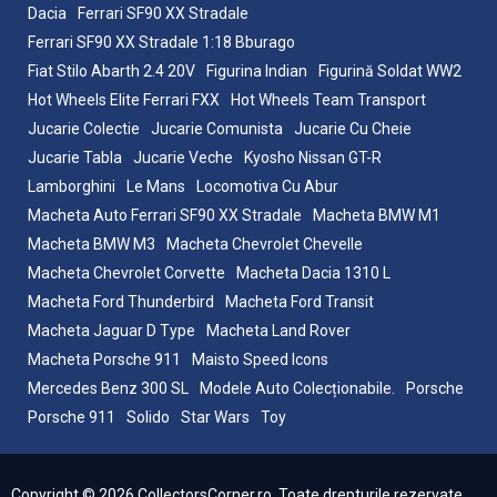
Dacia
Ferrari SF90 XX Stradale
Ferrari SF90 XX Stradale 1:18 Bburago
Fiat Stilo Abarth 2.4 20V
Figurina Indian
Figurină Soldat WW2
Hot Wheels Elite Ferrari FXX
Hot Wheels Team Transport
Jucarie Colectie
Jucarie Comunista
Jucarie Cu Cheie
Jucarie Tabla
Jucarie Veche
Kyosho Nissan GT-R
Lamborghini
Le Mans
Locomotiva Cu Abur
Macheta Auto Ferrari SF90 XX Stradale
Macheta BMW M1
Macheta BMW M3
Macheta Chevrolet Chevelle
Macheta Chevrolet Corvette
Macheta Dacia 1310 L
Macheta Ford Thunderbird
Macheta Ford Transit
Macheta Jaguar D Type
Macheta Land Rover
Macheta Porsche 911
Maisto Speed Icons
Mercedes Benz 300 SL
Modele Auto Colecționabile.
Porsche
Porsche 911
Solido
Star Wars
Toy
Copyright © 2026 CollectorsCorner.ro. Toate drepturile rezervate.