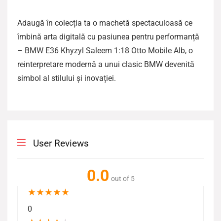
Adaugă în colecția ta o machetă spectaculoasă ce
îmbină arta digitală cu pasiunea pentru performanță
– BMW E36 Khyzyl Saleem 1:18 Otto Mobile Alb, o
reinterpretare modernă a unui clasic BMW devenită
simbol al stilului și inovației.
User Reviews
0.0
out of 5
★
★
★
★
★
0