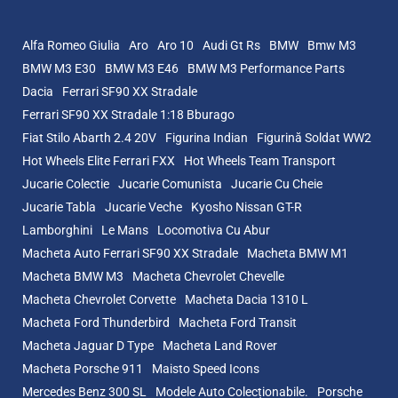
Alfa Romeo Giulia
Aro
Aro 10
Audi Gt Rs
BMW
Bmw M3
BMW M3 E30
BMW M3 E46
BMW M3 Performance Parts
Dacia
Ferrari SF90 XX Stradale
Ferrari SF90 XX Stradale 1:18 Bburago
Fiat Stilo Abarth 2.4 20V
Figurina Indian
Figurină Soldat WW2
Hot Wheels Elite Ferrari FXX
Hot Wheels Team Transport
Jucarie Colectie
Jucarie Comunista
Jucarie Cu Cheie
Jucarie Tabla
Jucarie Veche
Kyosho Nissan GT-R
Lamborghini
Le Mans
Locomotiva Cu Abur
Macheta Auto Ferrari SF90 XX Stradale
Macheta BMW M1
Macheta BMW M3
Macheta Chevrolet Chevelle
Macheta Chevrolet Corvette
Macheta Dacia 1310 L
Macheta Ford Thunderbird
Macheta Ford Transit
Macheta Jaguar D Type
Macheta Land Rover
Macheta Porsche 911
Maisto Speed Icons
Mercedes Benz 300 SL
Modele Auto Colecționabile.
Porsche