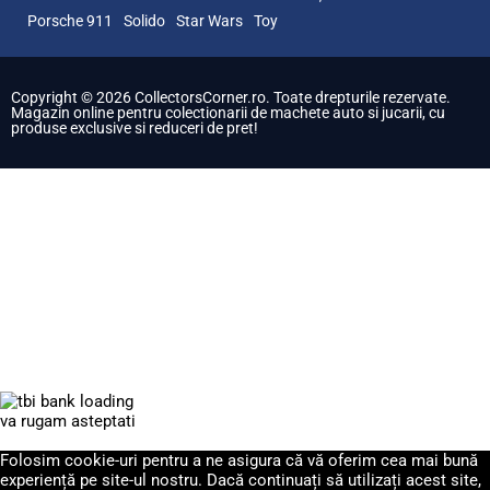
Porsche 911
Solido
Star Wars
Toy
Copyright © 2026 CollectorsCorner.ro. Toate drepturile rezervate.
Magazin online pentru colectionarii de machete auto si jucarii, cu
produse exclusive si reduceri de pret!
va rugam asteptati
Folosim cookie-uri pentru a ne asigura că vă oferim cea mai bună
experiență pe site-ul nostru. Dacă continuați să utilizați acest site,