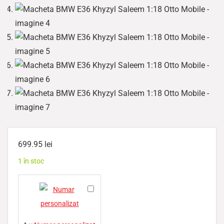
699.95
lei
1 în stoc
N
u
m