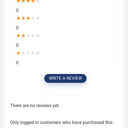
★
★
★
★
★
0
★
★
★
★
★
0
★
★
★
★
★
0
★
★
★
★
★
0
WRITE A REVIEW
There are no reviews yet.
Only logged in customers who have purchased this