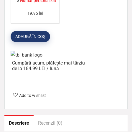
1
×
Numar personalizat
a
r
19.95
lei
p
e
ADAUGĂ ÎN COȘ
r
s
o
n
Cumpără acum, plătește mai târziu
de la 184.99 LEI / lună
a
l
i
z
Add to wishlist
a
t
Descriere
Recenzii (0)