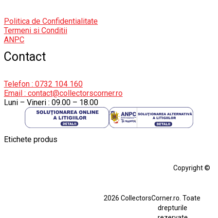
Politica de Confidentialitate
Termeni si Conditii
ANPC
Contact
Telefon : 0732 104 160
Email : contact@collectorscorner.ro
Luni – Vineri : 09.00 – 18.00
Etichete produs
Alfa Romeo Giulia
Aro
Aro 10
Audi Gt Rs
BMW
Bmw M3
Copyright ©
BMW M3 E30
BMW M3 E46
BMW M3 Performance Parts
Dacia
2026 CollectorsCorner.ro. Toate
Ferrari SF90 XX Stradale
drepturile
Ferrari SF90 XX Stradale 1:18 Bburago
rezervate.