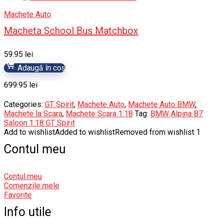
Machete Auto
Macheta School Bus Matchbox
59.95
lei
Adaugă în coș
699.95
lei
Categories:
GT Spirit
,
Machete Auto
,
Machete Auto BMW
,
Machete la Scara
,
Machete Scara 1:18
Tag:
BMW Alpina B7
Saloon 1:18 GT Spirit
Add to wishlist
Added to wishlist
Removed from wishlist
1
Contul meu
Contul meu
Comenzile mele
Favorite
Info utile