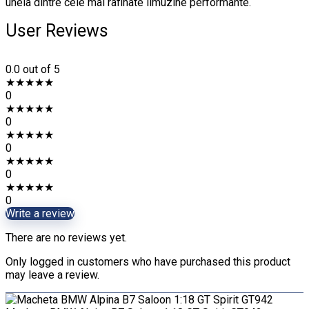
uneia dintre cele mai rafinate limuzine performante.
User Reviews
0.0
out of 5
★
★
★
★
★
0
★
★
★
★
★
0
★
★
★
★
★
0
★
★
★
★
★
0
★
★
★
★
★
0
Write a review
There are no reviews yet.
Only logged in customers who have purchased this product
may leave a review.