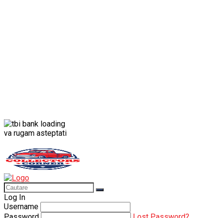
Porsche
Porsche 911
Solido
Star Wars
Toy
va rugam asteptati
Log In
Username
Password
Lost Password?