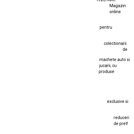
Magazin
Fiat Stilo Abarth 2.4 20V
Figurina Indian
online
Figurină Soldat WW2
Hot Wheels Elite Ferrari FXX
pentru
Hot Wheels Team Transport
Jucarie Colectie
Jucarie Comunista
colectionarii
Jucarie Cu Cheie
Jucarie Tabla
Jucarie Veche
de
Kyosho Nissan GT-R
Lamborghini
Le Mans
Locomotiva Cu Abur
machete auto si
Macheta Auto Ferrari SF90 XX Stradale
jucarii, cu
produse
Macheta BMW M1
Macheta BMW M3
Macheta Chevrolet Chevelle
Macheta Chevrolet Corvette
Macheta Dacia 1310 L
Macheta Ford Thunderbird
exclusive si
Macheta Ford Transit
Macheta Jaguar D Type
Macheta Land Rover
Macheta Porsche 911
Maisto Speed Icons
reduceri
Mercedes Benz 300 SL
de pret!
Modele Auto Colecționabile.