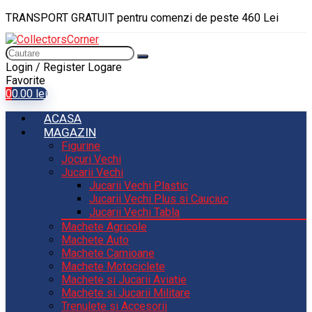
TRANSPORT GRATUIT pentru comenzi de peste 460 Lei
Login / Register
Logare
Favorite
0
0.00
lei
ACASA
MAGAZIN
Figurine
Jocuri Vechi
Jucarii Vechi
Jucarii Vechi Plastic
Jucarii Vechi Plus si Cauciuc
Jucarii Vechi Tabla
Machete Agricole
Machete Auto
Machete Camioane
Machete Motociclete
Machete si Jucarii Aviatie
Machete si Jucarii Militare
Trenulete si Accesorii