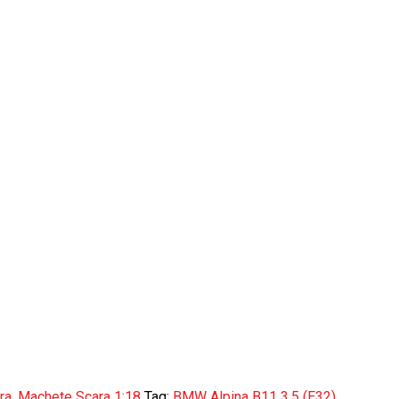
ra
,
Machete Scara 1:18
Tag:
BMW Alpina B11 3.5 (E32)