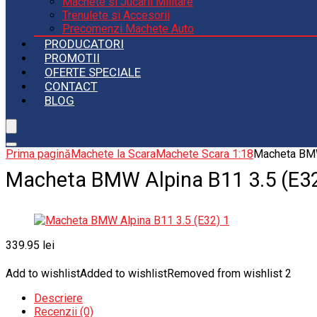
Machete si Jucarii Militare
Trenulete si Accesorii
Precomenzi Machete Auto
PRODUCATORI
PROMOTII
OFERTE SPECIALE
CONTACT
BLOG
Prima pagină
Machete la Scara
Machete Scara 1:18
Macheta BMW
Macheta BMW Alpina B11 3.5 (E3
339.95
lei
Add to wishlist
Added to wishlist
Removed from wishlist
2
Descriere
Recenzii (0)