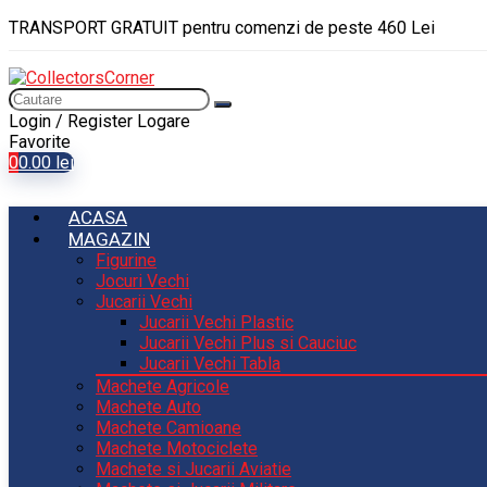
TRANSPORT GRATUIT pentru comenzi de peste 460 Lei
Login / Register
Logare
Favorite
0
0.00
lei
ACASA
MAGAZIN
Figurine
Jocuri Vechi
Jucarii Vechi
Jucarii Vechi Plastic
Jucarii Vechi Plus si Cauciuc
Jucarii Vechi Tabla
Machete Agricole
Machete Auto
Machete Camioane
Machete Motociclete
Machete si Jucarii Aviatie