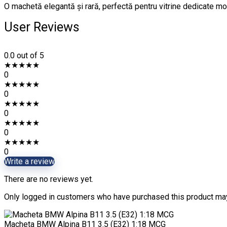
O machetă elegantă și rară, perfectă pentru vitrine dedicate mo
User Reviews
0.0
out of 5
★
★
★
★
★
0
★
★
★
★
★
0
★
★
★
★
★
0
★
★
★
★
★
0
★
★
★
★
★
0
Write a review
There are no reviews yet.
Only logged in customers who have purchased this product may
Macheta BMW Alpina B11 3.5 (E32) 1:18 MCG