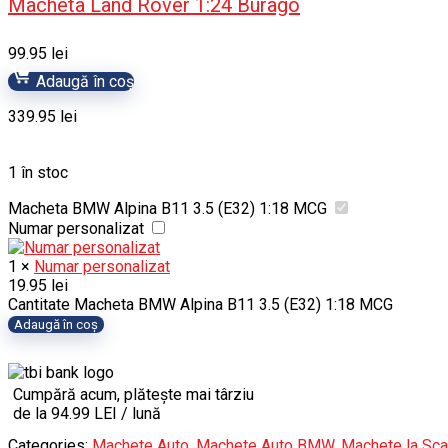
Macheta Land Rover 1:24 Burago
99.95
lei
Adaugă în coș
339.95
lei
1 în stoc
Macheta BMW Alpina B11 3.5 (E32) 1:18 MCG
Numar personalizat
1
×
Numar personalizat
19.95
lei
Cantitate Macheta BMW Alpina B11 3.5 (E32) 1:18 MCG
Adaugă în coș
Cumpără acum, plătește mai târziu
de la 94.99 LEI / lună
Categories:
Machete Auto
,
Machete Auto BMW
,
Machete la Sca