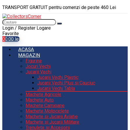
TRANSPORT GRATUIT pentru comenzi de peste 460 Lei
Login / Register
Logare
Favorite
0
0.00
lei
ACASA
MAGAZIN
Figurine
Jocuri Vechi
Jucarii Vechi
Jucarii Vechi Plastic
Jucarii Vechi Plus si Cauciuc
Jucarii Vechi Tabla
Machete Agricole
Machete Auto
Machete Camioane
Machete Motociclete
Machete si Jucarii Aviatie
Machete si Jucarii Militare
Trenulete si Accesorii