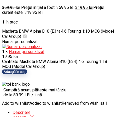
359.95
lei
Prețul inițial a fost: 359.95 lei.
319.95
lei
Prețul
curent este: 319.95 lei.
1 în stoc
Macheta BMW Alpina B10 (E34) 4.6 Touring 1:18 MCG (Model
Car Group)
Numar personalizat
1
×
Numar personalizat
19.95
lei
Cantitate Macheta BMW Alpina B10 (E34) 4.6 Touring 1:18
MCG (Model Car Group)
Adaugă în coș
Cumpără acum, plătește mai târziu
de la 89.99 LEI / lună
Add to wishlist
Added to wishlist
Removed from wishlist
1
Descriere