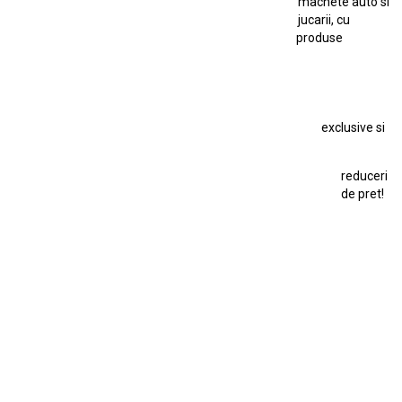
machete auto si
Macheta Auto Ferrari SF90 XX Stradale
jucarii, cu
produse
Macheta BMW M1
Macheta BMW M3
Macheta Chevrolet Chevelle
Macheta Chevrolet Corvette
Macheta Dacia 1310 L
Macheta Ford Thunderbird
exclusive si
Macheta Ford Transit
Macheta Jaguar D Type
Macheta Land Rover
Macheta Porsche 911
Maisto Speed Icons
reduceri
Mercedes Benz 300 SL
de pret!
Modele Auto Colecționabile.
Porsche
Porsche 911
Solido
Star Wars
Toy