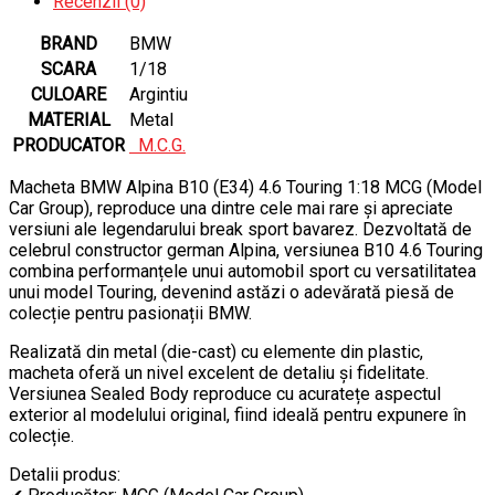
Recenzii (0)
BRAND
BMW
SCARA
1/18
CULOARE
Argintiu
MATERIAL
Metal
PRODUCATOR
M.C.G.
Macheta BMW Alpina B10 (E34) 4.6 Touring 1:18 MCG (Model
Car Group), reproduce una dintre cele mai rare și apreciate
versiuni ale legendarului break sport bavarez. Dezvoltată de
celebrul constructor german Alpina, versiunea B10 4.6 Touring
combina performanțele unui automobil sport cu versatilitatea
unui model Touring, devenind astăzi o adevărată piesă de
colecție pentru pasionații BMW.
Realizată din metal (die-cast) cu elemente din plastic,
macheta oferă un nivel excelent de detaliu și fidelitate.
Versiunea Sealed Body reproduce cu acuratețe aspectul
exterior al modelului original, fiind ideală pentru expunere în
colecție.
Detalii produs: