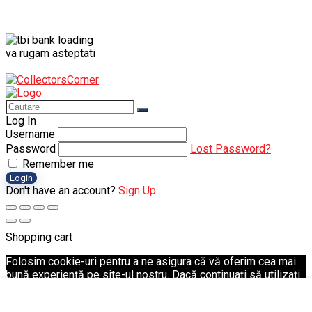
va rugam asteptati
Log In
Username
Password
Lost Password?
Remember me
Login
Don't have an account?
Sign Up
Shopping cart
Folosim cookie-uri pentru a ne asigura că vă oferim cea mai
bună experiență pe site-ul nostru. Dacă continuați să utilizați
acest site, vom presupune că sunteți mulțumit de acesta.
Ok
Politica de Confidențialitate