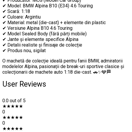
✔ Producător: MCG (Model Car Group)
✔ Model: BMW Alpina B10 (E34) 4.6 Touring
✔ Scară: 1:18
✔ Culoare: Argintiu
✔ Material: metal (die-cast) + elemente din plastic
✔ Versiune Alpina B10 4.6 Touring
✔ Model Sealed Body (fără părți mobile)
✔ Jante și elemente specifice Alpina
✔ Detalii realiste și finisaje de colecție
✔ Produs nou, sigilat
O machetă de colecție ideală pentru fanii BMW, admiratorii
modelelor Alpina, pasionații de break-uri sportive clasice și
colecționarii de machete auto 1:18 die-cast. 🚗✨🩶🏁
User Reviews
0.0
out of 5
★
★
★
★
★
0
★
★
★
★
★
0
★
★
★
★
★