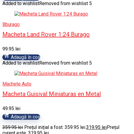
Added to wishlist
Removed from wishlist
5
Bburago
Macheta Land Rover 1:24 Burago
99.95
lei
Adaugă în coș
Added to wishlist
Removed from wishlist
5
Machete Auto
Macheta Guisival Miniaturas en Metal
49.95
lei
Adaugă în coș
359.95
lei
Prețul inițial a fost: 359.95 lei.
319.95
lei
Prețul
curent este: 319.95 lei.