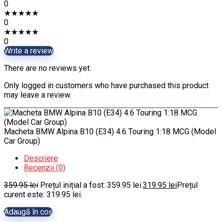
0
★
★
★
★
★
0
★
★
★
★
★
0
Write a review
There are no reviews yet.
Only logged in customers who have purchased this product
may leave a review.
Macheta BMW Alpina B10 (E34) 4.6 Touring 1:18 MCG (Model
Car Group)
Descriere
Recenzii (0)
359.95
lei
Prețul inițial a fost: 359.95 lei.
319.95
lei
Prețul
curent este: 319.95 lei.
Adaugă în coș