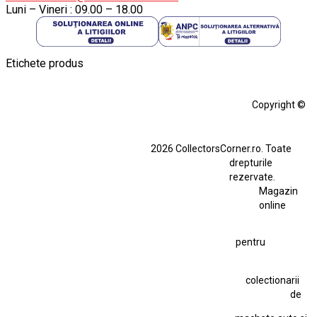
Luni – Vineri : 09.00 – 18.00
Etichete produs
Alfa Romeo Giulia
Aro
Aro 10
Audi Gt Rs
BMW
Bmw M3
Copyright ©
BMW M3 E30
BMW M3 E46
BMW M3 Performance Parts
Dacia
2026 CollectorsCorner.ro. Toate
Ferrari SF90 XX Stradale
drepturile
Ferrari SF90 XX Stradale 1:18 Bburago
rezervate.
Magazin
Fiat Stilo Abarth 2.4 20V
Figurina Indian
online
Figurină Soldat WW2
Hot Wheels Elite Ferrari FXX
pentru
Hot Wheels Team Transport
Jucarie Colectie
Jucarie Comunista
colectionarii
Jucarie Cu Cheie
Jucarie Tabla
Jucarie Veche
de
Kyosho Nissan GT-R
Lamborghini
Le Mans
Locomotiva Cu Abur