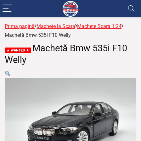
Prima pagină
Machete la Scara
Machete Scara 1:24
Machetă Bmw 535i F10 Welly
Machetă Bmw 535i F10
WANTED
Welly