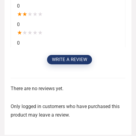
0
★
★
★
★
★
0
★
★
★
★
★
0
WRITE A REVIEW
There are no reviews yet.
Only logged in customers who have purchased this
product may leave a review.