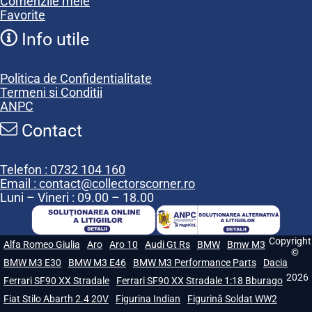
Comenzile mele
Favorite
Info utile
Politica de Confidentialitate
Termeni si Conditii
ANPC
Contact
Telefon : 0732 104 160
Email : contact@collectorscorner.ro
Luni – Vineri : 09.00 – 18.00
Copyright
Alfa Romeo Giulia
Aro
Aro 10
Audi Gt Rs
BMW
Bmw M3
©
BMW M3 E30
BMW M3 E46
BMW M3 Performance Parts
Dacia
2026
Ferrari SF90 XX Stradale
Ferrari SF90 XX Stradale 1:18 Bburago
Fiat Stilo Abarth 2.4 20V
Figurina Indian
Figurină Soldat WW2