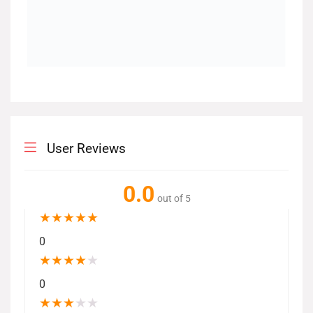
User Reviews
0.0
out of 5
★
★
★
★
★
0
★
★
★
★
★
0
★
★
★
★
★