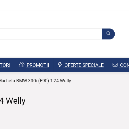
TORI
PROMOTII
OFERTE SPECIALE
CON
acheta BMW 330i (E90) 1:24 Welly
4 Welly