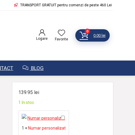
TRANSPORT GRATUIT pentru comenzi de peste 460 Lei
0
0.00
lei
Logare
Favorite
TACT
BLOG
139.95
lei
1 în stoc
N
u
1
×
Numar personalizat
m