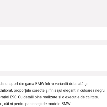
nul sport din gama BMW într-o variantă detaliată și
librat, proporțiile corecte și finisajul elegant în culoarea negru
ației E90. Cu detalii bine realizate și o execuție de calitate,
ri, cât și pentru pasionații de modele BMW.