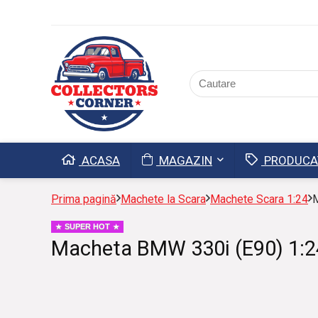
ACASA
MAGAZIN
PRODUCA
Prima pagină
Machete la Scara
Machete Scara 1:24
M
SUPER HOT
Macheta BMW 330i (E90) 1:2