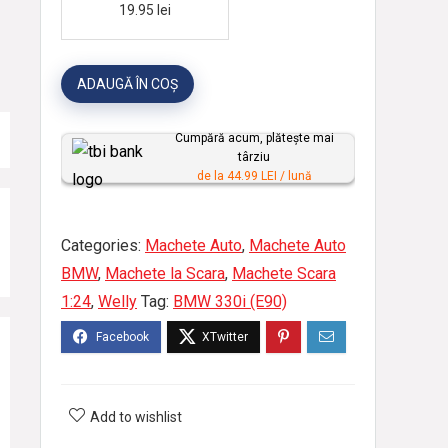
19.95
lei
a
r
ADAUGĂ ÎN COȘ
p
e
Cumpără acum, plătește mai
r
târziu
s
de la 44.99 LEI / lună
o
n
Categories:
Machete Auto
,
Machete Auto
a
BMW
,
Machete la Scara
,
Machete Scara
l
1:24
,
Welly
Tag:
BMW 330i (E90)
i
z
a
t
Add to wishlist