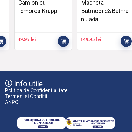
Camion cu
Macheta
remorca Krupp
Batmobile&Batma
n Jada
49.95
lei
149.95
lei
Info utile
Politica de Confidentialitate
Termeni si Conditii
ANPC