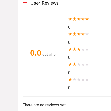
User Reviews
★
★
★
★
★
0
★
★
★
★
★
0
★
★
★
★
★
0.0
out of 5
0
★
★
★
★
★
0
★
★
★
★
★
0
There are no reviews yet.