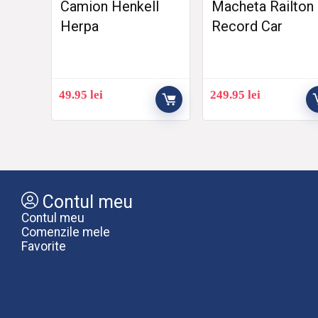
Camion Henkell
Macheta Railton
Herpa
Record Car
49.95
lei
249.95
lei
Contul meu
Contul meu
Comenzile mele
Favorite