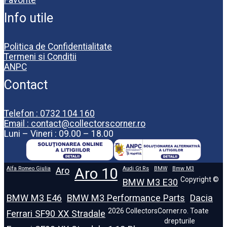
Favorite
Info utile
Politica de Confidentialitate
Termeni si Conditii
ANPC
Contact
Telefon : 0732 104 160
Email : contact@collectorscorner.ro
Luni – Vineri : 09.00 – 18.00
Alfa Romeo Giulia
Aro
Aro 10
Audi Gt Rs
BMW
Bmw M3
Copyright ©
BMW M3 E30
BMW M3 E46
BMW M3 Performance Parts
Dacia
2026 CollectorsCorner.ro. Toate
Ferrari SF90 XX Stradale
drepturile