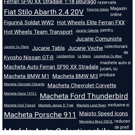
Ferrari SF90 XX Stradale 1:18 Bburago
rezervate.
Magazin
Fiat Stilo Abarth 2.4 20V
Figurina Indian
online
Figurină Soldat WW2
Hot Wheels Elite Ferrari FXX
pentru
Hot Wheels Team Transport
Jucarie Colectie
Jucarie Comunista
colectionarii
Jucarie Cu Cheie
Jucarie Tabla
Jucarie Veche
de
Kyosho Nissan GT-R
Lamborghini
Le Mans
Locomotiva Cu Abur
machete auto si
Macheta Auto Ferrari SF90 XX Stradale
jucarii, cu
produse
Macheta BMW M1
Macheta BMW M3
Macheta Chevrolet Chevelle
Macheta Chevrolet Corvette
Macheta Dacia 1310 L
Macheta Ford Thunderbird
exclusive si
Macheta Ford Transit
Macheta Jaguar D Type
Macheta Land Rover
Macheta Porsche 911
Maisto Speed Icons
reduceri
Mercedes Benz 300 SL
de pret!
Modele Auto Colecționabile.