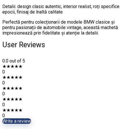
Detalii: design clasic autentic, interior realist, roți specifice
epocii, finisaj de înaltă calitate
Perfectă pentru colecționarii de modele BMW clasice și
pentru pasionații de automobile vintage, această machetă
impresionează prin fidelitate și atenție la detalii.
User Reviews
0.0
out of 5
★
★
★
★
★
0
★
★
★
★
★
0
★
★
★
★
★
0
★
★
★
★
★
0
★
★
★
★
★
0
Write a review