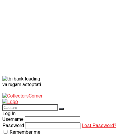
Porsche
Porsche 911
Solido
Star Wars
Toy
va rugam asteptati
Log In
Username
Password
Lost Password?
Remember me