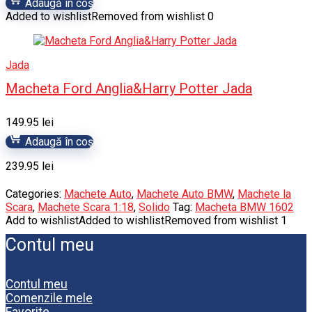
Adaugă în coș
Added to wishlist
Removed from wishlist
0
Jada
Macheta Ford Anglia&Harry Potter Jada
149.95
lei
Adaugă în coș
239.95
lei
Categories:
Machete Auto
,
Machete Auto BMW
,
Machete la
Scara
,
Machete Scara 1:18
,
Solido
Tag:
Macheta BMW 1602
Add to wishlist
Added to wishlist
Removed from wishlist
1
Contul meu
Contul meu
Comenzile mele