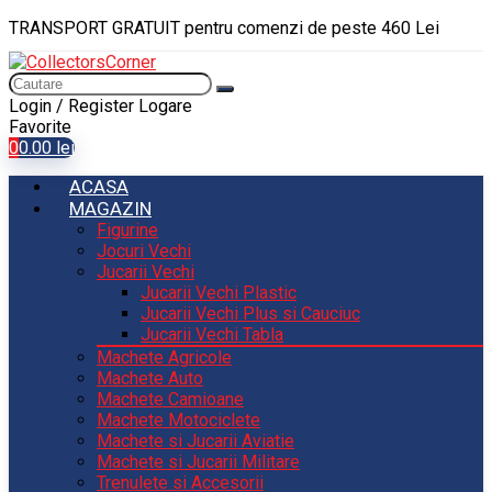
TRANSPORT GRATUIT pentru comenzi de peste 460 Lei
Login / Register
Logare
Favorite
0
0.00
lei
ACASA
MAGAZIN
Figurine
Jocuri Vechi
Jucarii Vechi
Jucarii Vechi Plastic
Jucarii Vechi Plus si Cauciuc
Jucarii Vechi Tabla
Machete Agricole
Machete Auto
Machete Camioane
Machete Motociclete
Machete si Jucarii Aviatie
Machete si Jucarii Militare
Trenulete si Accesorii