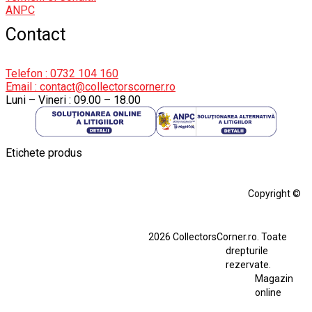
ANPC
Contact
Telefon : 0732 104 160
Email : contact@collectorscorner.ro
Luni – Vineri : 09.00 – 18.00
Etichete produs
Alfa Romeo Giulia
Aro
Aro 10
Audi Gt Rs
BMW
Bmw M3
Copyright ©
BMW M3 E30
BMW M3 E46
BMW M3 Performance Parts
Dacia
2026 CollectorsCorner.ro. Toate
Ferrari SF90 XX Stradale
drepturile
Ferrari SF90 XX Stradale 1:18 Bburago
rezervate.
Magazin
Fiat Stilo Abarth 2.4 20V
Figurina Indian
online
Figurină Soldat WW2
Hot Wheels Elite Ferrari FXX