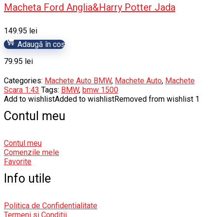
Macheta Ford Anglia&Harry Potter Jada
149.95
lei
Adaugă în coș
79.95
lei
Categories:
Machete Auto BMW
,
Machete Auto
,
Machete
Scara 1:43
Tags:
BMW
,
bmw 1500
Add to wishlist
Added to wishlist
Removed from wishlist
1
Contul meu
Contul meu
Comenzile mele
Favorite
Info utile
Politica de Confidentialitate
Termeni si Conditii