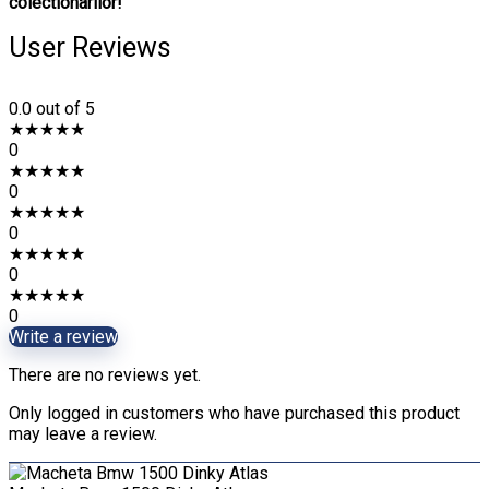
colectionarilor!
User Reviews
0.0
out of 5
★
★
★
★
★
0
★
★
★
★
★
0
★
★
★
★
★
0
★
★
★
★
★
0
★
★
★
★
★
0
Write a review
There are no reviews yet.
Only logged in customers who have purchased this product
may leave a review.