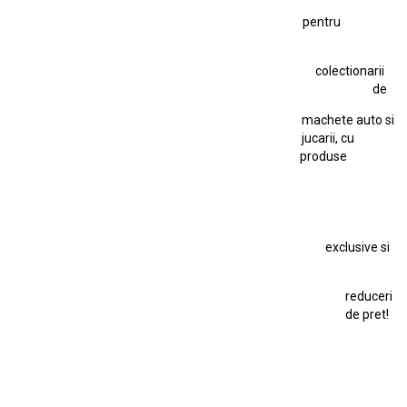
pentru
Hot Wheels Team Transport
Jucarie Colectie
Jucarie Comunista
colectionarii
Jucarie Cu Cheie
Jucarie Tabla
Jucarie Veche
de
Kyosho Nissan GT-R
Lamborghini
Le Mans
Locomotiva Cu Abur
machete auto si
Macheta Auto Ferrari SF90 XX Stradale
jucarii, cu
produse
Macheta BMW M1
Macheta BMW M3
Macheta Chevrolet Chevelle
Macheta Chevrolet Corvette
Macheta Dacia 1310 L
Macheta Ford Thunderbird
exclusive si
Macheta Ford Transit
Macheta Jaguar D Type
Macheta Land Rover
Macheta Porsche 911
Maisto Speed Icons
reduceri
Mercedes Benz 300 SL
de pret!
Modele Auto Colecționabile.
Porsche
Porsche 911
Solido
Star Wars
Toy