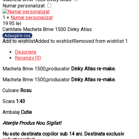
Numar personalizat
1
×
Numar personalizat
19.95
lei
Cantitate Macheta Bmw 1500 Dinky Atlas
Adaugă în coș
Add to wishlist
Added to wishlist
Removed from wishlist
1
Descriere
Recenzii (0)
Macheta Bmw 1500,producator
Dinky Atlas re-make.
Macheta Bmw 1500,producator
Dinky Atlas re-make.
Culoare
Rosu
Scara
1:43
Ambalaj
Cutie
Atenție Produs Nou Sigilat!
Nu este destinata copiilor sub 14 ani. Destinata exclusiv