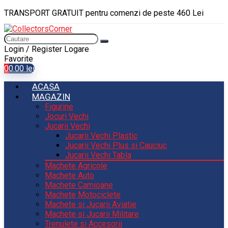
TRANSPORT GRATUIT pentru comenzi de peste 460 Lei
Login / Register
Logare
Favorite
0
0.00
lei
ACASA
MAGAZIN
Figurine
Jocuri Vechi
Jucarii Vechi
Jucarii Vechi Plastic
Jucarii Vechi Plus si Cauciuc
Jucarii Vechi Tabla
Machete Agricole
Machete Auto
Machete Camioane
Machete Motociclete
Machete si Jucarii Aviatie
Machete si Jucarii Militare
Trenulete si Accesorii